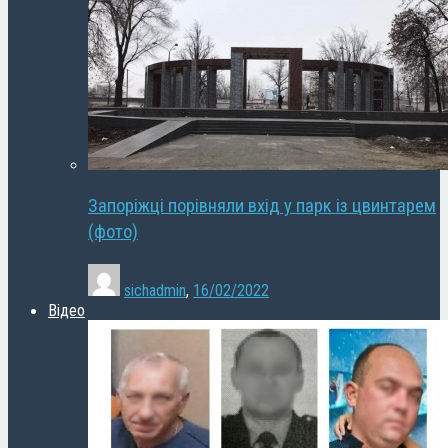
Запоріжці порівняли вхід у парк із цвинтарем
(фото)
sichadmin
,
16/02/2022
Відео