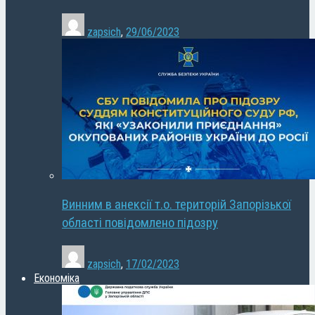
zapsich
,
29/06/2023
Винним в анексії т.о. територій Запорізької
області повідомлено підозру
zapsich
,
17/02/2023
Економіка