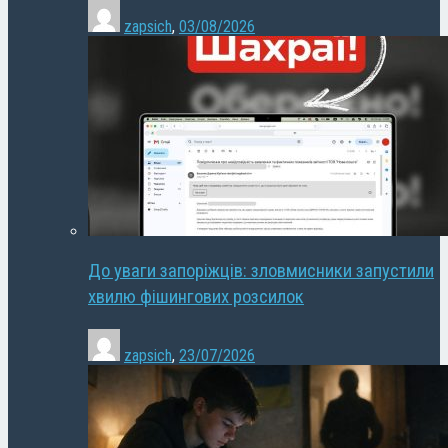
zapsich
,
03/08/2026
До уваги запоріжців: зловмисники запустили
хвилю фішингових розсилок
zapsich
,
23/07/2026