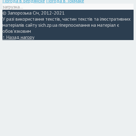
Погода в Бердянске
Погода в Токмаке
загрузка...
© Запорозька Січ, 2012-2021
У разі використання текстів, частин текстів та ілюстративних
матеріалів сайту sich.zp.ua гіперпосилання на матеріал є
обов'язковим
↑ Назад нагору