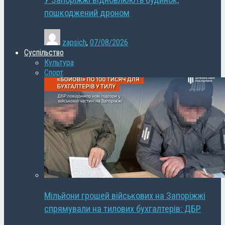
У Запоріжжі відновлюють будинок,
пошкоджений дроном
zapsich
,
07/08/2026
Суспільство
Культура
Спорт
Мільйони грошей військових на Запоріжжі
спрямували на тилових бухгалтерів: ДБР