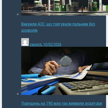
Викрили АЗС, що торгували пальним без
дозволів
zapsich
,
10/02/2026
Порушень на 190 млн грн виявили аудитори