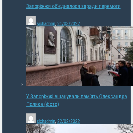
Запоріжжя об’єдналося заради перемоги
sichadmin
,
21/03/2022
У Запоріжжі вшанували пам’ять Олександра
Поляка (фото)
sichadmin
,
22/02/2022