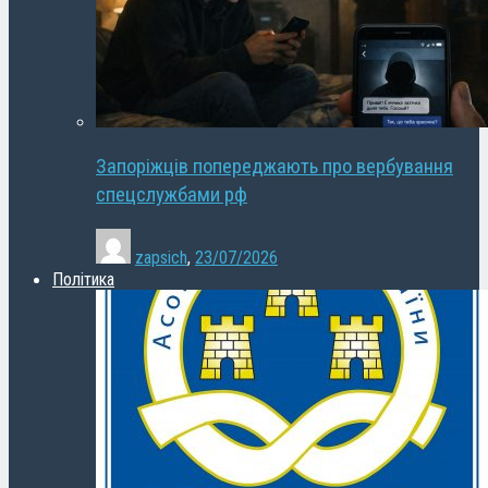
Запоріжців попереджають про вербування
спецслужбами рф
zapsich
,
23/07/2026
Політика