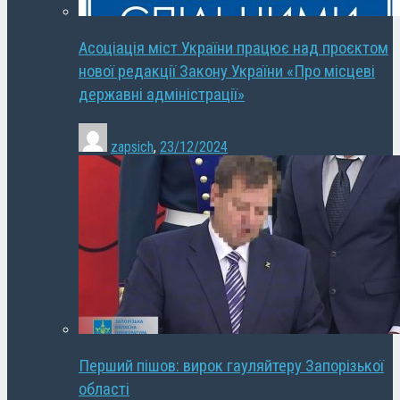
Асоціація міст України працює над проєктом
нової редакції Закону України «Про місцеві
державні адміністрації»
zapsich
,
23/12/2024
Перший пішов: вирок гауляйтеру Запорізької
області