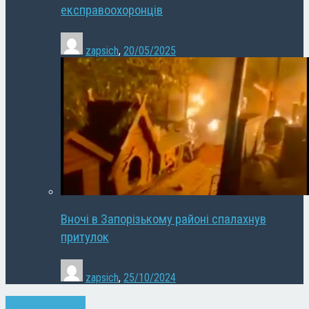
експравоохоронців
zapsich
,
20/05/2025
Вночі в Запорізькому районі спалахнув
притулок
zapsich
,
25/10/2024
Запоріжжя
Новини