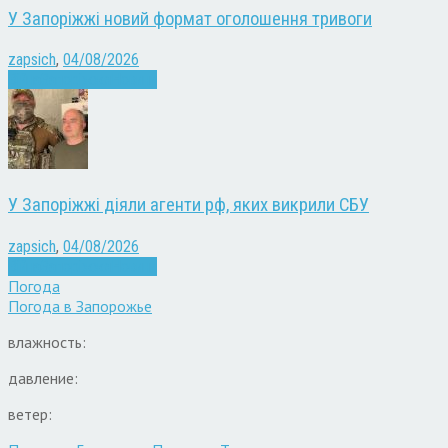
У Запоріжжі новий формат оголошення тривоги
zapsich
,
04/08/2026
Війна
Запоріжжя
Новини
У Запоріжжі діяли агенти рф, яких викрили СБУ
zapsich
,
04/08/2026
Війна
Запоріжжя
Новини
Погода
Погода в
Запорожье
влажность:
давление:
ветер: