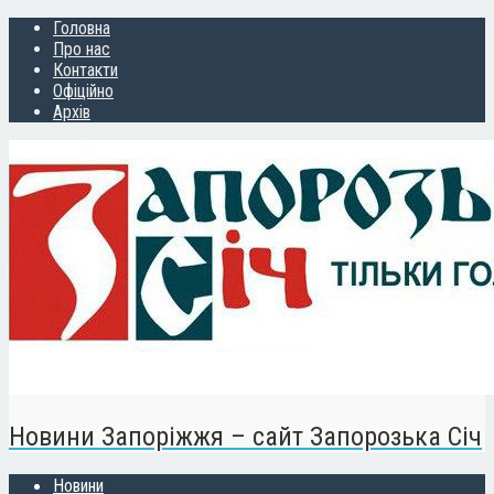
Головна
Про нас
Контакти
Офіційно
Архів
Новини Запоріжжя – сайт Запорозька Січ
Новини