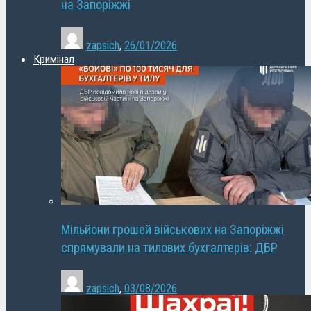
на Запоріжжі
zapsich
,
26/01/2026
Кримінал
Мільйони грошей військових на Запоріжжі
спрямували на тилових бухгалтерів: ДБР
zapsich
,
03/08/2026