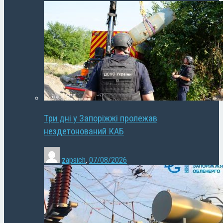
Три дні у Запоріжжі пролежав
нездетонований КАБ
zapsich
,
07/08/2026