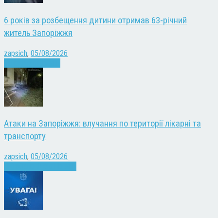
6 років за розбещення дитини отримав 63-річний
житель Запоріжжя
zapsich
,
05/08/2026
Запоріжжя
Новини
Атаки на Запоріжжя: влучання по території лікарні та
транспорту
zapsich
,
05/08/2026
Війна
Запоріжжя
Новини