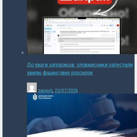
До уваги запоріжців: зловмисники запустили
хвилю фішингових розсилок
zapsich
,
23/07/2026