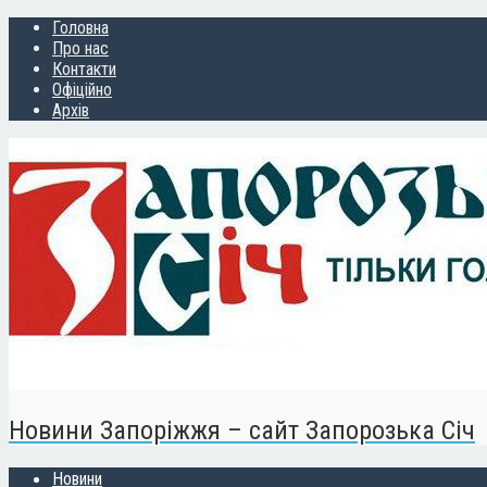
Головна
Про нас
Контакти
Офіційно
Архів
Новини Запоріжжя – сайт Запорозька Січ
Новини