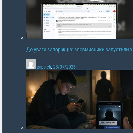
До уваги запоріжців: зловмисники запустили 
zapsich
,
23/07/2026