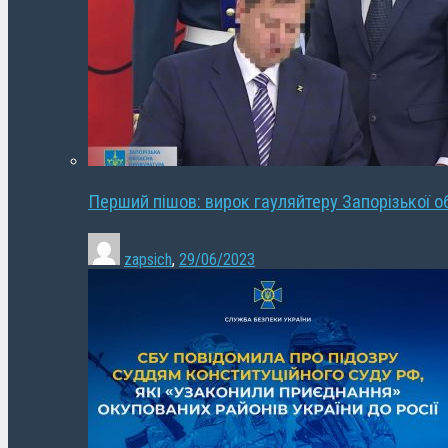
Перший пішов: вирок гауляйтеру Запорізької о
zapsich
,
29/06/2023