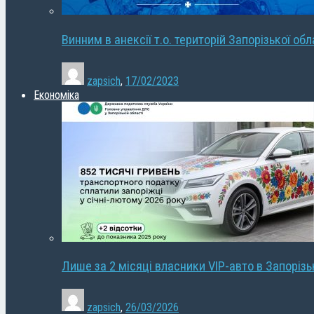
Винним в анексії т.о. територій Запорізької об
zapsich
,
17/02/2023
Економіка
Лише за 2 місяці власники VIP-авто в Запорізь
zapsich
,
26/03/2026