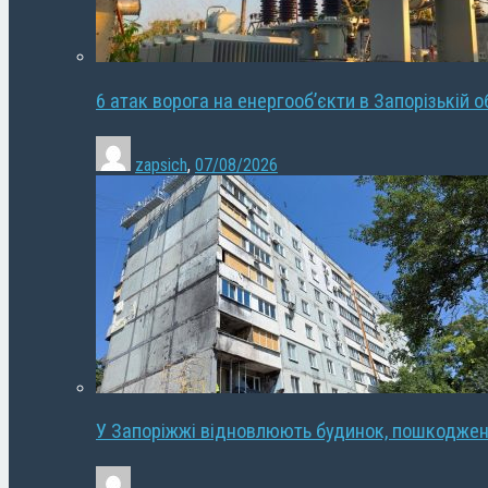
6 атак ворога на енергооб’єкти в Запорізькій о
zapsich
,
07/08/2026
У Запоріжжі відновлюють будинок, пошкодже