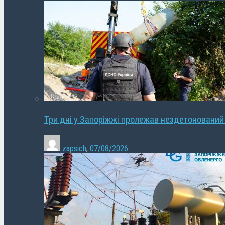
Три дні у Запоріжжі пролежав нездетонований
zapsich
,
07/08/2026