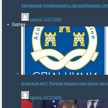
Запоріжців попереджають про вербування сп
zapsich
,
23/07/2026
Політика
Асоціація міст України працює над проєктом н
zapsich
,
23/12/2024