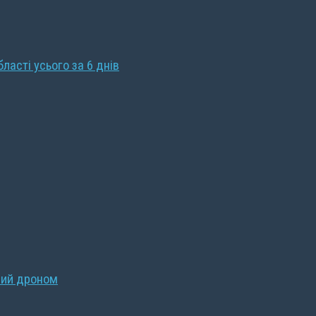
бласті усього за 6 днів
ний дроном