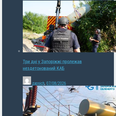
Три дні у Запоріжжі пролежав
нездетонований КАБ
zapsich
,
07/08/2026