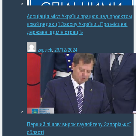
Асоціація міст України працює над проєктом
нової редакції Закону України «Про місцеві
державні адміністрації»
zapsich
,
23/12/2024
Перший пішов: вирок гауляйтеру Запорізької
області