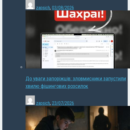
zapsich
,
03/08/2026
До уваги запоріжців: зловмисники запустили
хвилю фішингових розсилок
zapsich
,
23/07/2026