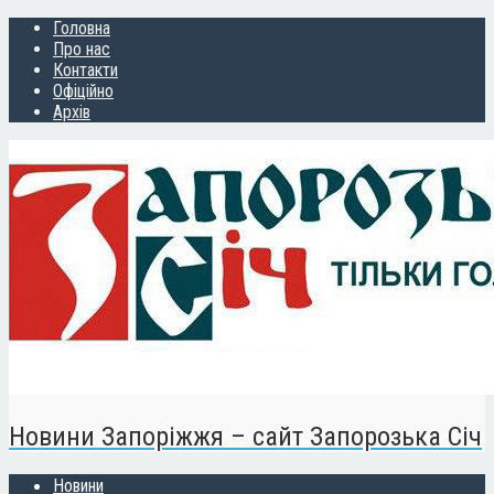
Головна
Про нас
Контакти
Офіційно
Архів
Новини Запоріжжя – сайт Запорозька Січ
Новини