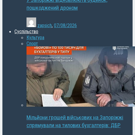
У Запоріжжі відновлюють будинок,
пошкоджений дроном
zapsich
,
07/08/2026
Суспільство
Культура
Спорт
Мільйони грошей військових на Запоріжжі
спрямували на тилових бухгалтерів: ДБР