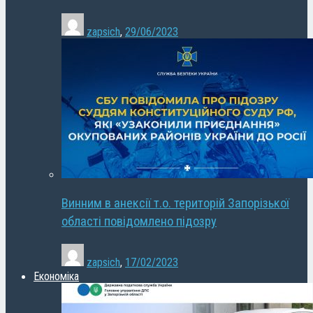
zapsich
,
29/06/2023
Винним в анексії т.о. територій Запорізької
області повідомлено підозру
zapsich
,
17/02/2023
Економіка