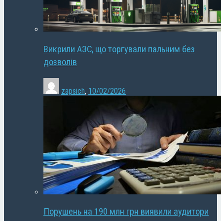
Викрили АЗС, що торгували пальним без
дозволів
zapsich
,
10/02/2026
Порушень на 190 млн грн виявили аудитори