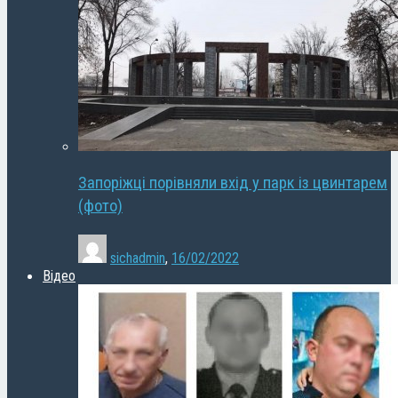
Запоріжці порівняли вхід у парк із цвинтарем
(фото)
sichadmin
,
16/02/2022
Відео