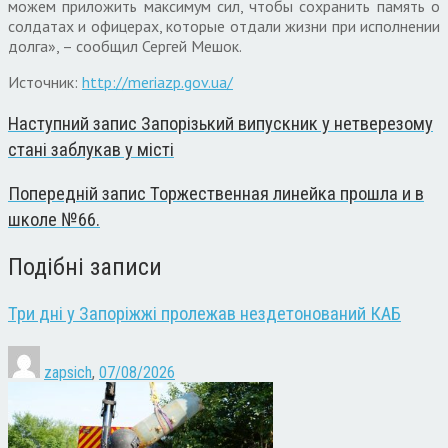
можем приложить максимум сил, чтобы сохранить память о
солдатах и офицерах, которые отдали жизни при исполнении
долга», – сообщил Сергей Мешок.
Источник:
http://meriazp.gov.ua/
Наступний запис
Запорізький випускник у нетверезому
стані заблукав у місті
Попередній запис
Торжественная линейка прошла и в
школе №66.
Подібні записи
Три дні у Запоріжжі пролежав нездетонований КАБ
zapsich
,
07/08/2026