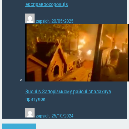
експравоохоронців
zapsich
,
20/05/2025
Вночі в Запорізькому районі спалахнув
притулок
zapsich
,
25/10/2024
Запоріжжя
Новини