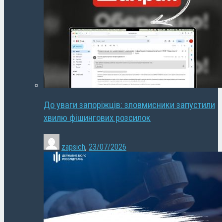
До уваги запоріжців: зловмисники запустили
хвилю фішингових розсилок
zapsich
,
23/07/2026