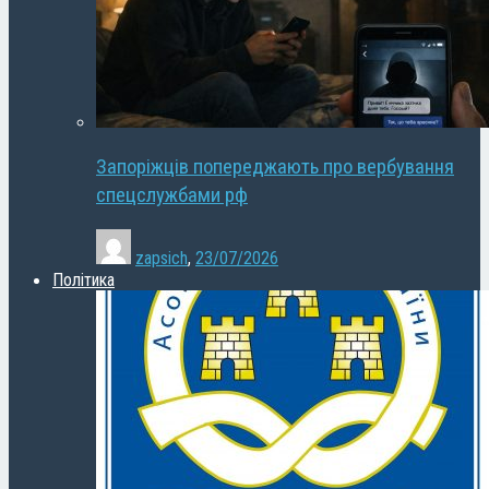
Запоріжців попереджають про вербування
спецслужбами рф
zapsich
,
23/07/2026
Політика