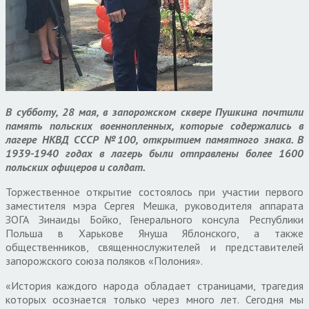
В субботу, 28 мая, в запорожском сквере Пушкина почтили
память польских военнопленных, которые содержались в
лагере НКВД СССР №100, открытием памятного знака. В
1939-1940 годах в лагерь были отправлены более 1600
польских офицеров и солдат.
Торжественное открытие состоялось при участии первого
заместителя мэра Сергея Мешка, руководителя аппарата
ЗОГА Зинаиды Бойко, Генерального консула Республики
Польша в Харькове Януша Яблонского, а также
общественников, священнослужителей и представителей
запорожского союза поляков «Полония».
«История каждого народа обладает страницами, трагедия
которых осознается только через много лет. Сегодня мы