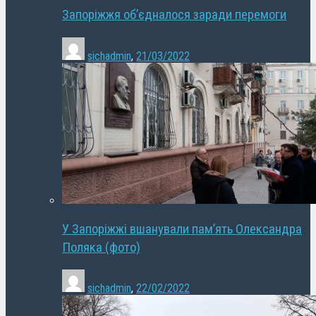
Запоріжжя об’єдналося заради перемоги
sichadmin
,
21/03/2022
У Запоріжжі вшанували пам’ять Олександра
Поляка (фото)
sichadmin
,
22/02/2022