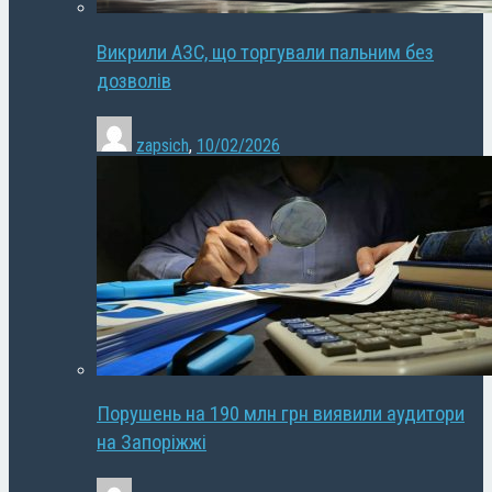
Викрили АЗС, що торгували пальним без
дозволів
zapsich
,
10/02/2026
Порушень на 190 млн грн виявили аудитори
на Запоріжжі