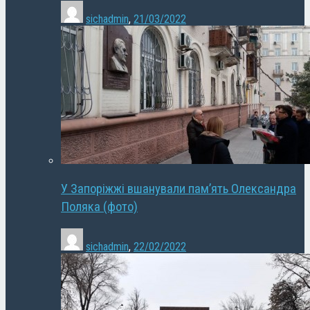
sichadmin
,
21/03/2022
У Запоріжжі вшанували пам’ять Олександра
Поляка (фото)
sichadmin
,
22/02/2022