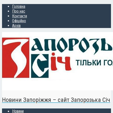
Головна
Про нас
Контакти
Офіційно
Архів
Новини Запоріжжя – сайт Запорозька Січ
Новини