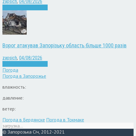
zapsich
,
04/08/2026
Війна
Запоріжжя
Новини
Ворог атакував Запорізьку область більше 1000 разів
zapsich
,
04/08/2026
Війна
Запоріжжя
Новини
Погода
Погода в
Запорожье
влажность:
давление:
ветер:
Погода в Бердянске
Погода в Токмаке
загрузка...
© Запорозька Січ, 2012-2021