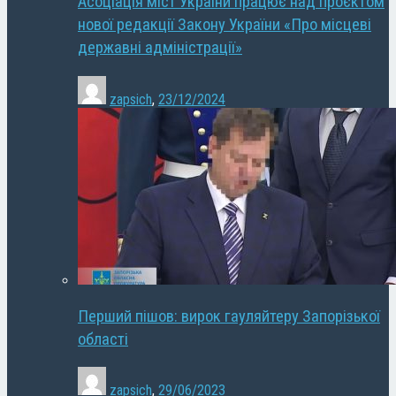
Асоціація міст України працює над проєктом
нової редакції Закону України «Про місцеві
державні адміністрації»
zapsich
,
23/12/2024
Перший пішов: вирок гауляйтеру Запорізької
області
zapsich
,
29/06/2023