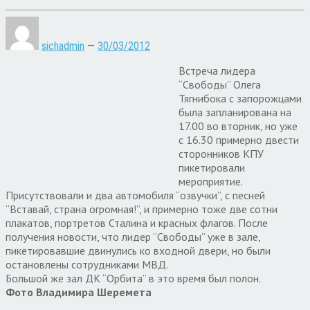
sichadmin
—
30/03/2012
Встреча лидера
“Свободы” Олега
Тягнибока с запорожцами
была запланирована на
17.00 во вторник, но уже
с 16.30 примерно двести
сторонников КПУ
пикетировали
мероприятие.
Присутствовали и два автомобиля “озвучки”, с песней
“Вставай, страна огромная!”, и примерно тоже две сотни
плакатов, портретов Сталина и красных флагов. После
получения новости, что лидер “Свободы” уже в зале,
пикетировавшие двинулись ко входной двери, но были
остановлены сотрудниками МВД.
Большой же зал ДК “Орбита” в это время был полон.
Фото Владимира Шеремета