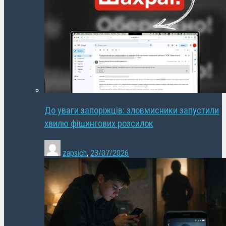
До уваги запоріжців: зловмисники запустили
хвилю фішингових розсилок
zapsich
,
23/07/2026