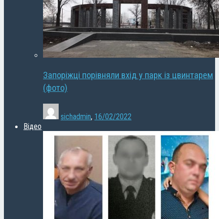
Запоріжці порівняли вхід у парк із цвинтарем
(фото)
sichadmin
,
16/02/2022
Відео