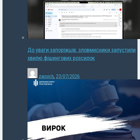
До уваги запоріжців: зловмисники запустили
хвилю фішингових розсилок
zapsich
,
23/07/2026