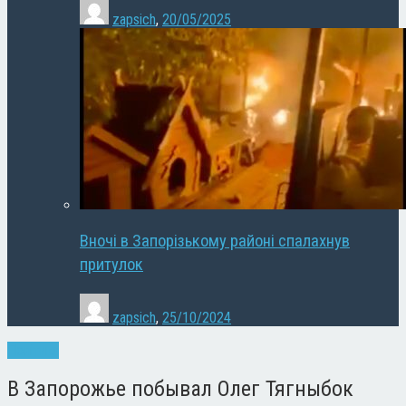
zapsich
,
20/05/2025
Вночі в Запорізькому районі спалахнув
притулок
zapsich
,
25/10/2024
Політика
В Запорожье побывал Олег Тягныбок