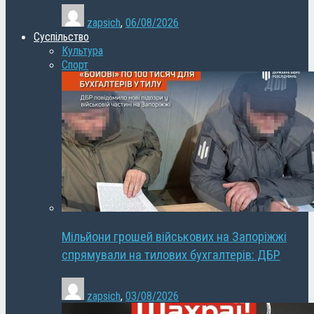
zapsich
,
06/08/2026
Суспільство
Культура
Спорт
Мільйони грошей військових на Запоріжжі
спрямували на тилових бухгалтерів: ДБР
zapsich
,
03/08/2026