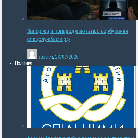
Запоріжців попереджають про вербування
спецслужбами рф
zapsich
,
23/07/2026
Політика