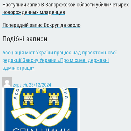
Наступний запис
В Запорожской области убили четырех
новорожденных младенцев
Попередній запис
Вокруг да около
Подібні записи
Асоціація міст України працює над проєктом нової
редакції Закону України «Про місцеві державні
адміністрації»
zapsich
,
23/12/2024