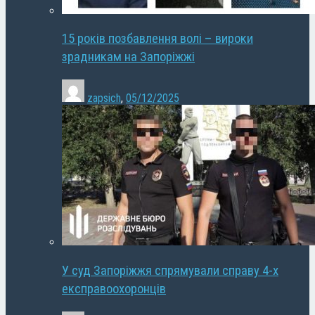
15 років позбавлення волі – вироки
зрадникам на Запоріжжі
zapsich
,
05/12/2025
У суд Запоріжжя спрямували справу 4-х
експравоохоронців