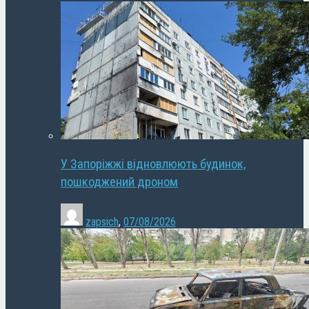
У Запоріжжі відновлюють будинок,
пошкоджений дроном
zapsich
,
07/08/2026