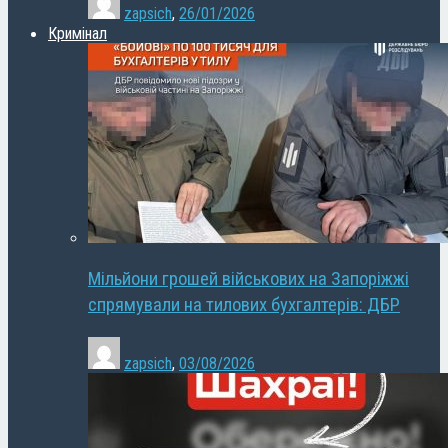
zapsich
,
26/01/2026
Кримінал
Мільйони грошей військових на Запоріжжі
спрямували на тилових бухгалтерів: ДБР
zapsich
,
03/08/2026