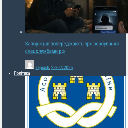
Запоріжців попереджають про вербування
спецслужбами рф
zapsich
,
23/07/2026
Політика