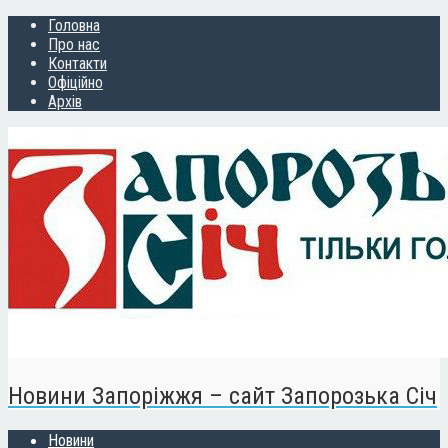
Головна
Про нас
Контакти
Офіційно
Архів
Новини Запоріжжя – сайт Запорозька Січ
Новини