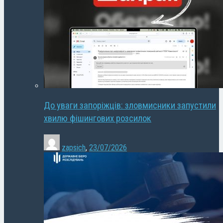
До уваги запоріжців: зловмисники запустили
хвилю фішингових розсилок
zapsich
,
23/07/2026