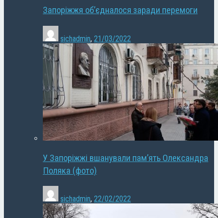
Запоріжжя об’єдналося заради перемоги
sichadmin
,
21/03/2022
У Запоріжжі вшанували пам’ять Олександра
Поляка (фото)
sichadmin
,
22/02/2022