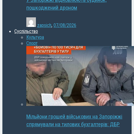
У Запоріжжі відновлюють будинок,
пошкоджений дроном
zapsich
,
07/08/2026
Суспільство
Культура
Спорт
Мільйони грошей військових на Запоріжжі
спрямували на тилових бухгалтерів: ДБР