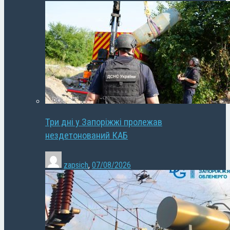
Три дні у Запоріжжі пролежав
нездетонований КАБ
zapsich
,
07/08/2026