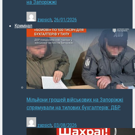
на Запоріжжі
zapsich
,
26/01/2026
Кримінал
Мільйони грошей військових на Запоріжжі
спрямували на тилових бухгалтерів: ДБР
zapsich
,
03/08/2026