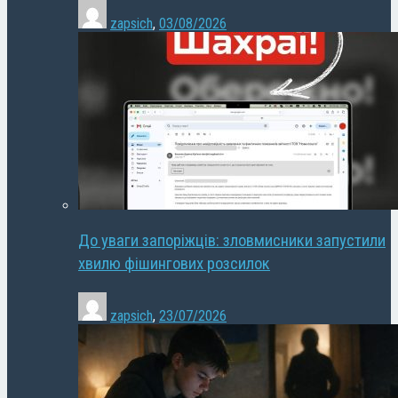
zapsich
,
03/08/2026
До уваги запоріжців: зловмисники запустили
хвилю фішингових розсилок
zapsich
,
23/07/2026