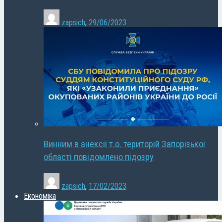
zapsich
,
29/06/2023
Винним в анексії т.о. територій Запорізької
області повідомлено підозру
zapsich
,
17/02/2023
Економіка