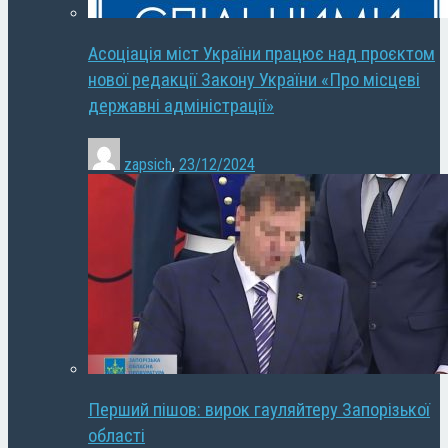
Асоціація міст України працює над проєктом
нової редакції Закону України «Про місцеві
державні адміністрації»
zapsich
,
23/12/2024
Перший пішов: вирок гауляйтеру Запорізької
області