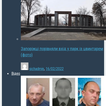
Запоріжці порівняли вхід у парк із цвинтарем
(фото)
sichadmin
,
16/02/2022
Відео