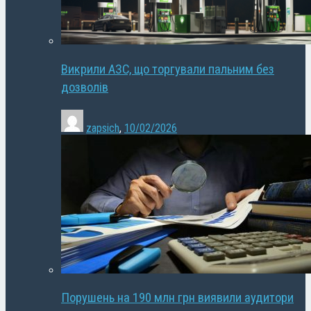
Викрили АЗС, що торгували пальним без
дозволів
zapsich
,
10/02/2026
Порушень на 190 млн грн виявили аудитори