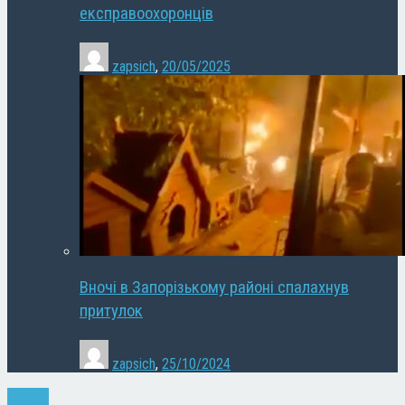
експравоохоронців
zapsich
,
20/05/2025
Вночі в Запорізькому районі спалахнув
притулок
zapsich
,
25/10/2024
Новини