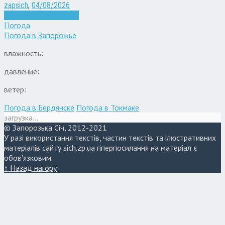
zapsich
,
04/08/2026
Війна
Запоріжжя
Новини
Погода
Погода в
Запорожье
влажность:
давление:
ветер:
Погода в Бердянске
Погода в Токмаке
загрузка...
© Запорозька Січ, 2012-2021
У разі використання текстів, частин текстів та ілюстративних
матеріалів сайту sich.zp.ua гіперпосилання на матеріал є
обов'язковим
↑ Назад нагору