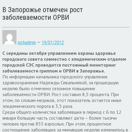
В Запорожье отмечен рост
заболеваемости ОРВИ
sichadmin
—
19/01/2012
С середины октября управлением охраны здоровья
городского совета совместно с эпидемическим отделом
городской СЭС проводится постоянный мониторинг
заболеваемости гриппом и ОРВИ в Запорожье.
По информации начальника городского управления
здравоохранения Надежды Севальневой, за прошедшую
неделю было отмечено сезонное повышение
заболеваемости ОРВИ. Рост составил 8,5 процента. При
этом, по словам медиков, этот показатель остается ниже
эпидемического порога в 3,5 раза.
Среди общего количества заболевших в период с 6 по 12
января большую часть составляют дети – более тысячи
человек против 855 взрослых. При этом, процентное
соотношение заболевших за минувшую неделю изменилось в