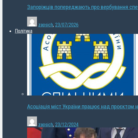
Запоріжців попереджають про вербування сп
zapsich
,
23/07/2026
Політика
Асоціація міст України працює над проєктом н
zapsich
,
23/12/2024