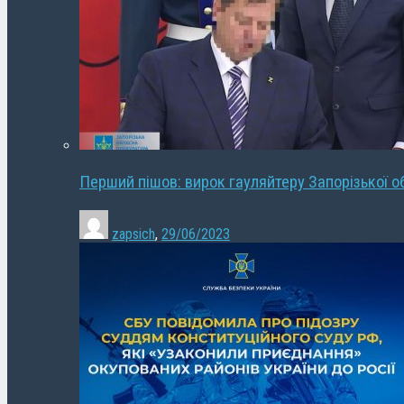
Перший пішов: вирок гауляйтеру Запорізької о
zapsich
,
29/06/2023