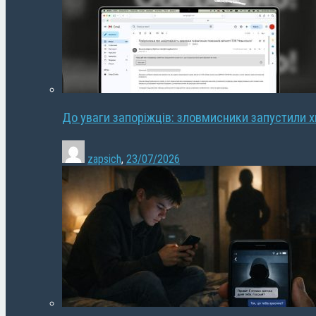
До уваги запоріжців: зловмисники запустили 
zapsich
,
23/07/2026