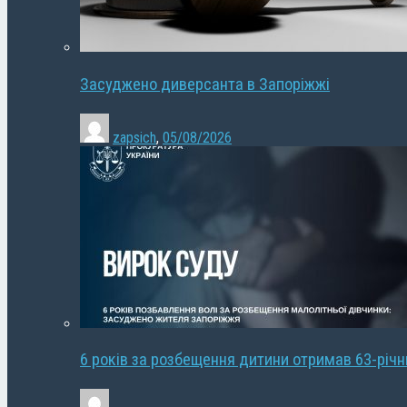
Засуджено диверсанта в Запоріжжі
zapsich
,
05/08/2026
6 років за розбещення дитини отримав 63-річ