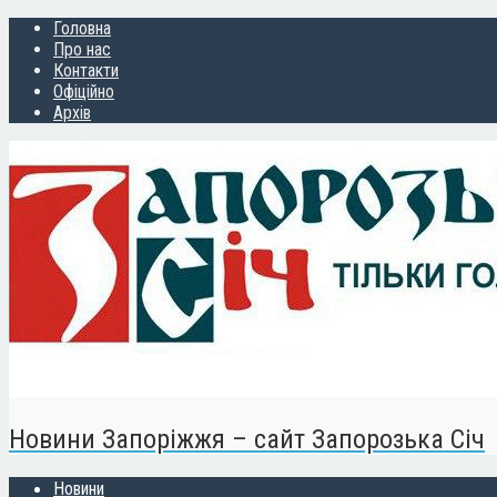
Головна
Про нас
Контакти
Офіційно
Архів
Новини Запоріжжя – сайт Запорозька Січ
Новини