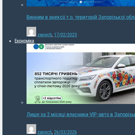
Винним в анексії т.о. територій Запорізької об
zapsich
,
17/02/2023
Економіка
Лише за 2 місяці власники VIP-авто в Запорізь
zapsich
,
26/03/2026