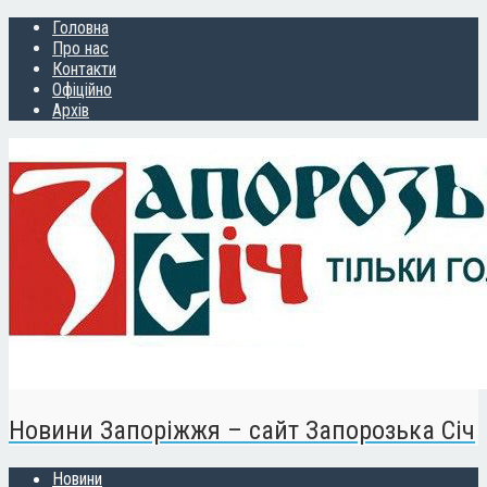
Головна
Про нас
Контакти
Офіційно
Архів
Новини Запоріжжя – сайт Запорозька Січ
Новини