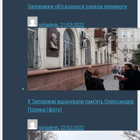
Запоріжжя об’єдналося заради перемоги
sichadmin
,
21/03/2022
У Запоріжжі вшанували пам’ять Олександра
Поляка (фото)
sichadmin
,
22/02/2022