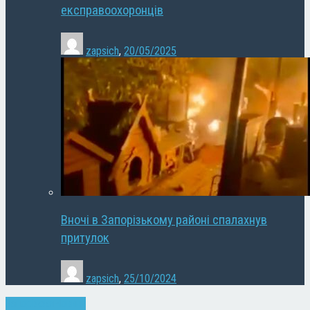
експравоохоронців
zapsich
,
20/05/2025
Вночі в Запорізькому районі спалахнув
притулок
zapsich
,
25/10/2024
Запоріжжя
Новини