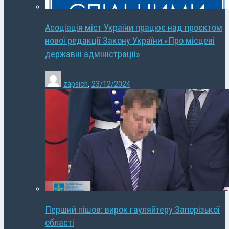
Асоціація міст України працює над проєктом
нової редакції Закону України «Про місцеві
державні адміністрації»
zapsich
,
23/12/2024
Перший пішов: вирок гауляйтеру Запорізької
області