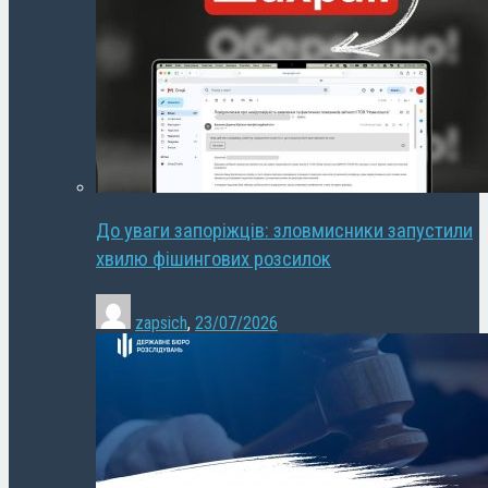
До уваги запоріжців: зловмисники запустили
хвилю фішингових розсилок
zapsich
,
23/07/2026