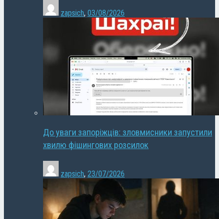
zapsich
,
03/08/2026
До уваги запоріжців: зловмисники запустили
хвилю фішингових розсилок
zapsich
,
23/07/2026