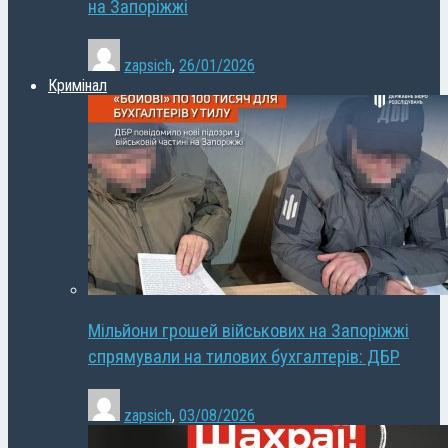
на Запоріжжі
zapsich
,
26/01/2026
Кримінал
Мільйони грошей військових на Запоріжжі
спрямували на тилових бухгалтерів: ДБР
zapsich
,
03/08/2026