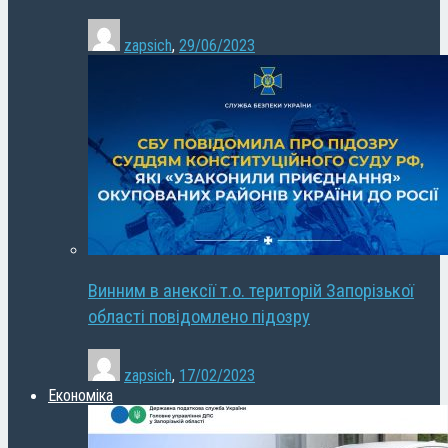
zapsich
,
29/06/2023
Винним в анексії т.о. територій Запорізької
області повідомлено підозру
zapsich
,
17/02/2023
Економіка