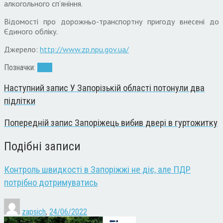
алкогольного сп’яніння.
Відомості про дорожньо-транспортну пригоду внесені до
Єдиного обліку.
Джерело:
http://www.zp.npu.gov.ua/
Позначки:
ДТП
Наступний запис
У Запорізькій області потонули два
підлітки
Попередній запис
Запоріжець вибив двері в гуртожитку
Подібні записи
Контроль швидкості в Запоріжжі не діє, але ПДР
потрібно дотримуватись
zapsich
,
24/06/2022