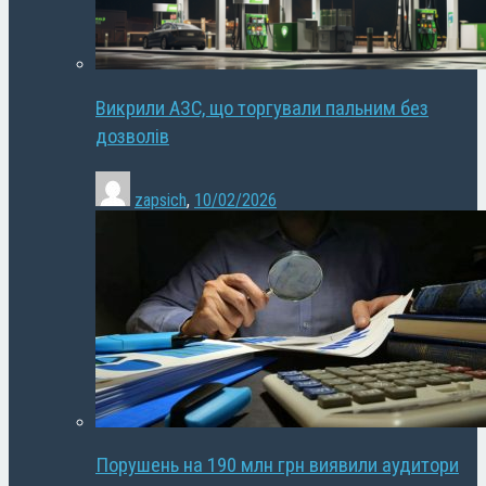
Викрили АЗС, що торгували пальним без
дозволів
zapsich
,
10/02/2026
Порушень на 190 млн грн виявили аудитори