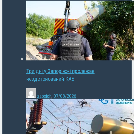
Три дні у Запоріжжі пролежав
нездетонований КАБ
zapsich
,
07/08/2026