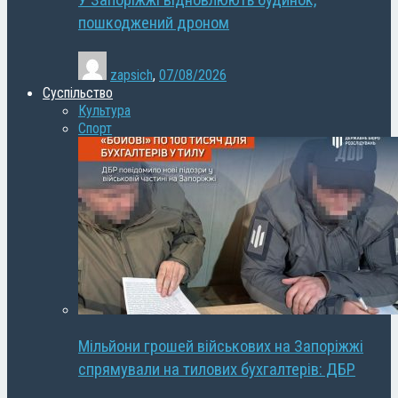
У Запоріжжі відновлюють будинок,
пошкоджений дроном
zapsich
,
07/08/2026
Суспільство
Культура
Спорт
Мільйони грошей військових на Запоріжжі
спрямували на тилових бухгалтерів: ДБР