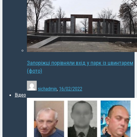
Запоріжці порівняли вхід у парк із цвинтарем
(фото)
sichadmin
,
16/02/2022
Відео