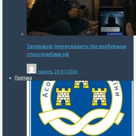
Запоріжців попереджають про вербування
спецслужбами рф
zapsich
,
23/07/2026
Політика