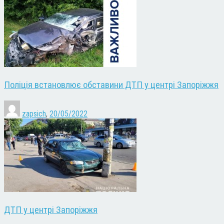
Поліція встановлює обставини ДТП у центрі Запоріжжя
zapsich
,
20/05/2022
ДТП у центрі Запоріжжя