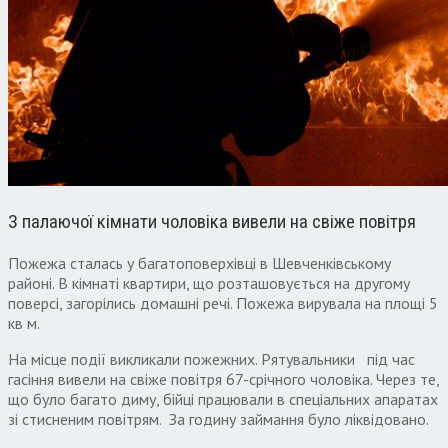
З палаючої кімнати чоловіка вивели на свіже повітря
Пожежа сталась у багатоповерхівці в Шевченківському
районі. В кімнаті квартири, що розташовується на другому
поверсі, загорілись домашні речі. Пожежа вирувала на площі 5
кв м.
На місце події викликали пожежних. Рятувальники під час
гасіння вивели на свіже повітря 67-срічного чоловіка. Через те,
що було багато диму, бійці працювали в спеціальних апаратах
зі стисненим повітрям. За годину займання було ліквідовано.