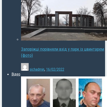
Запоріжці порівняли вхід у парк із цвинтарем
(фото)
sichadmin
,
16/02/2022
Відео