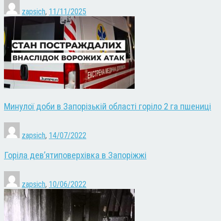
zapsich
,
11/11/2025
Минулої доби в Запорізькій області горіло 2 га пшениці
zapsich
,
14/07/2022
Горіла дев’ятиповерхівка в Запоріжжі
zapsich
,
10/06/2022