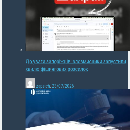
До уваги запоріжців: зловмисники запустили
хвилю фішингових розсилок
zapsich
,
23/07/2026