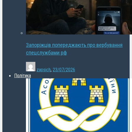
Запоріжців попереджають про вербування
спецслужбами рф
zapsich
,
23/07/2026
Політика