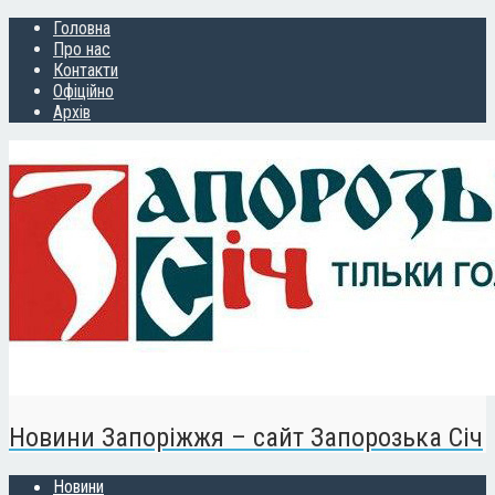
Головна
Про нас
Контакти
Офіційно
Архів
Новини Запоріжжя – сайт Запорозька Січ
Новини