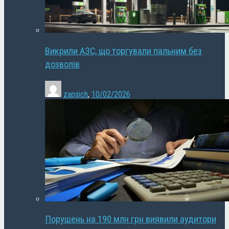
Викрили АЗС, що торгували пальним без
дозволів
zapsich
,
10/02/2026
Порушень на 190 млн грн виявили аудитори