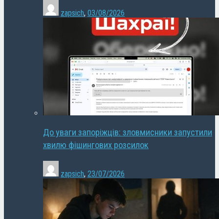
zapsich
,
03/08/2026
До уваги запоріжців: зловмисники запустили
хвилю фішингових розсилок
zapsich
,
23/07/2026