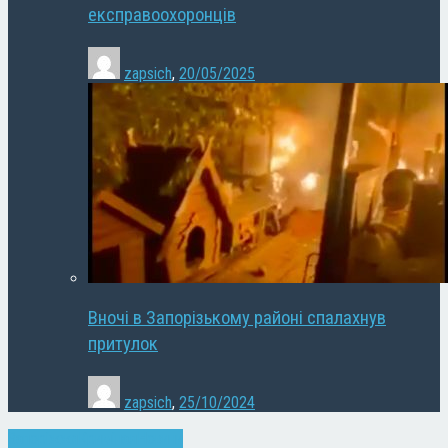
експравоохоронців
zapsich
,
20/05/2025
Вночі в Запорізькому районі спалахнув
притулок
zapsich
,
25/10/2024
Запоріжжя
Кримінал
Новини