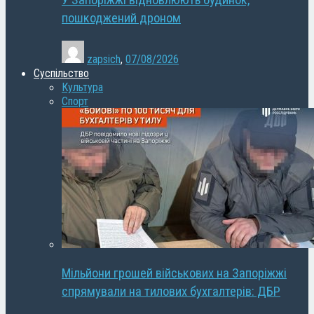
У Запоріжжі відновлюють будинок,
пошкоджений дроном
zapsich
,
07/08/2026
Суспільство
Культура
Спорт
Мільйони грошей військових на Запоріжжі
спрямували на тилових бухгалтерів: ДБР