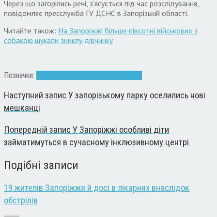
Через що загорілись речі, з’ясується під час розслідування,
повідомляє пресслужба ГУ ДСНС в Запорізькій області.
Читайте також:
На Запоріжжі більше півсотні військових з
собакою шукали зниклу дівчинку
Позначки:
ДСНС
Запоріжжя
квартира
пожежа
Наступний запис
У запорізькому парку оселились нові
мешканці
Попередній запис
У Запоріжжі особливі діти
займатимуться в сучасному інклюзивному центрі
Подібні записи
19 жителів Запоріжжя й досі в лікарнях внаслідок
обстрілів