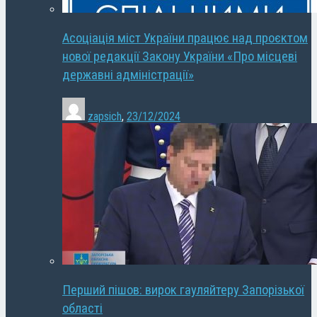
Асоціація міст України працює над проєктом
нової редакції Закону України «Про місцеві
державні адміністрації»
zapsich
,
23/12/2024
Перший пішов: вирок гауляйтеру Запорізької
області