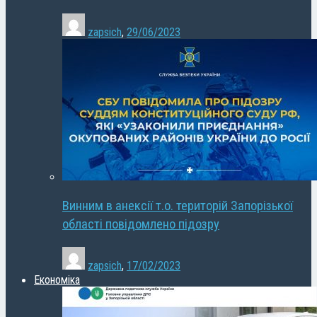
zapsich
,
29/06/2023
Винним в анексії т.о. територій Запорізької
області повідомлено підозру
zapsich
,
17/02/2023
Економіка