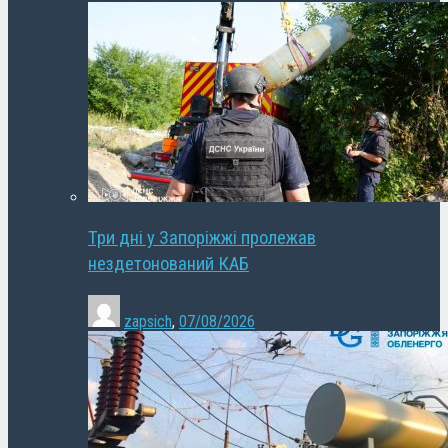
Три дні у Запоріжжі пролежав
нездетонований КАБ
zapsich
,
07/08/2026