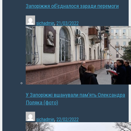
Запоріжжя об’єдналося заради перемоги
sichadmin
,
21/03/2022
У Запоріжжі вшанували пам’ять Олександра
Поляка (фото)
sichadmin
,
22/02/2022