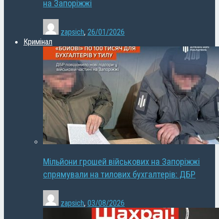
на Запоріжжі
zapsich
,
26/01/2026
Кримінал
Мільйони грошей військових на Запоріжжі
спрямували на тилових бухгалтерів: ДБР
zapsich
,
03/08/2026