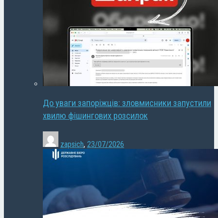
До уваги запоріжців: зловмисники запустили
хвилю фішингових розсилок
zapsich
,
23/07/2026