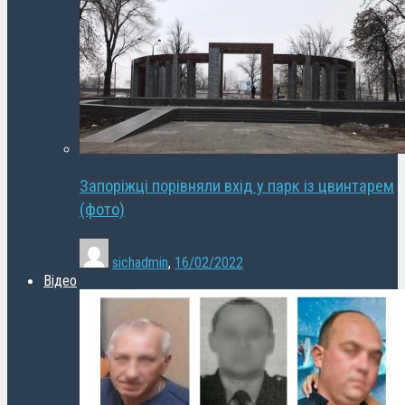
Запоріжці порівняли вхід у парк із цвинтарем
(фото)
sichadmin
,
16/02/2022
Відео