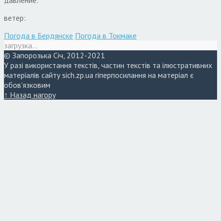
давление:
ветер:
Погода в Бердянске
Погода в Токмаке
загрузка...
© Запорозька Січ, 2012-2021
У разі використання текстів, частин текстів та ілюстративних
матеріалів сайту sich.zp.ua гіперпосилання на матеріал є
обов'язковим
↑ Назад нагору