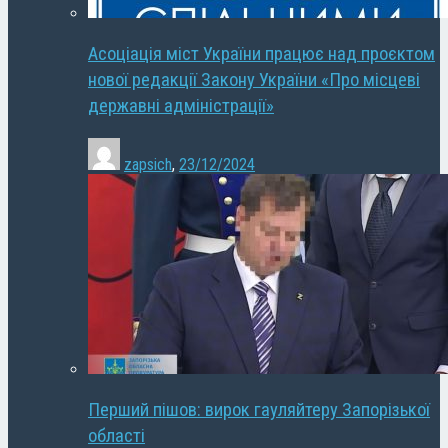
Асоціація міст України працює над проєктом
нової редакції Закону України «Про місцеві
державні адміністрації»
zapsich
,
23/12/2024
Перший пішов: вирок гауляйтеру Запорізької
області