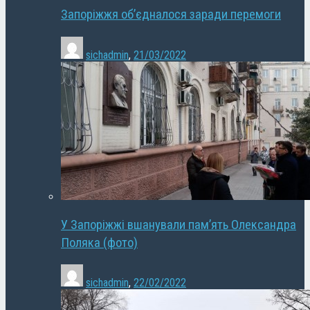
Запоріжжя об’єдналося заради перемоги
sichadmin
,
21/03/2022
У Запоріжжі вшанували пам’ять Олександра
Поляка (фото)
sichadmin
,
22/02/2022