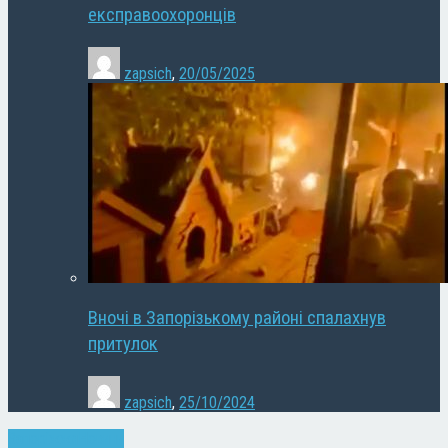
експравоохоронців
zapsich
,
20/05/2025
Вночі в Запорізькому районі спалахнув
притулок
zapsich
,
25/10/2024
Запоріжжя
Новини