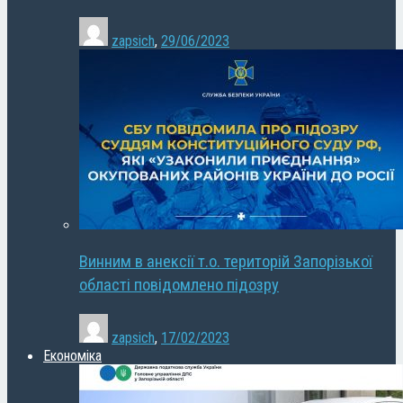
zapsich
,
29/06/2023
Винним в анексії т.о. територій Запорізької
області повідомлено підозру
zapsich
,
17/02/2023
Економіка