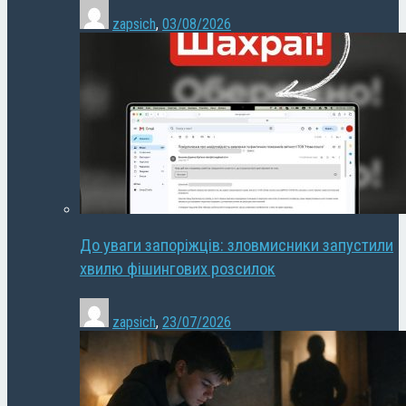
zapsich
,
03/08/2026
До уваги запоріжців: зловмисники запустили
хвилю фішингових розсилок
zapsich
,
23/07/2026