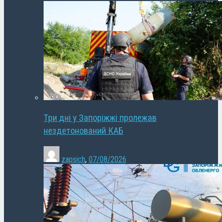
Три дні у Запоріжжі пролежав
нездетонований КАБ
zapsich
,
07/08/2026