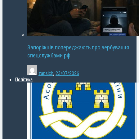
Запоріжців попереджають про вербування
спецслужбами рф
zapsich
,
23/07/2026
Політика