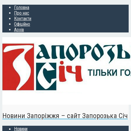
Головна
Про нас
Контакти
Офіційно
Архів
Новини Запоріжжя – сайт Запорозька Січ
Новини