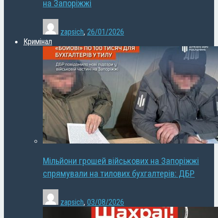
на Запоріжжі
zapsich
,
26/01/2026
Кримінал
Мільйони грошей військових на Запоріжжі
спрямували на тилових бухгалтерів: ДБР
zapsich
,
03/08/2026