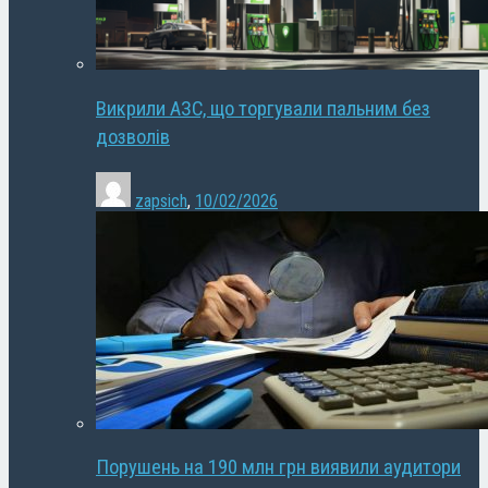
Викрили АЗС, що торгували пальним без
дозволів
zapsich
,
10/02/2026
Порушень на 190 млн грн виявили аудитори