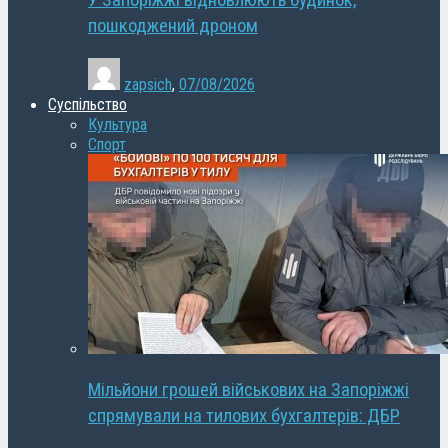
У Запоріжжі відновлюють будинок,
пошкоджений дроном
zapsich
,
07/08/2026
Суспільство
Культура
Спорт
Мільйони грошей військових на Запоріжжі
спрямували на тилових бухгалтерів: ДБР