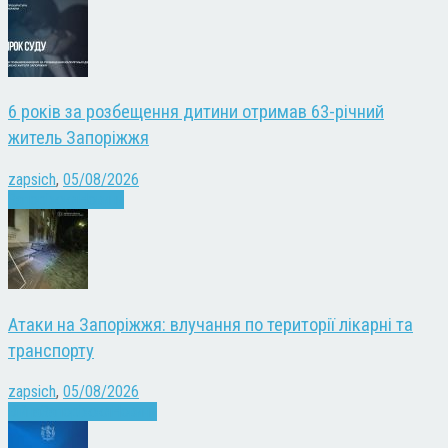
6 років за розбещення дитини отримав 63-річний
житель Запоріжжя
zapsich
,
05/08/2026
Запоріжжя
Новини
Атаки на Запоріжжя: влучання по території лікарні та
транспорту
zapsich
,
05/08/2026
Війна
Запоріжжя
Новини