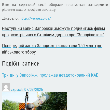
Вже на серпневій сесії облради планується затвердити
рішення щодо профілю закладу.
Джерело:
http://verge.zp.ua/
Наступний запис
Запоріжці зможуть подивитись фільм
про розстріляного Сталіним директора "Запоріжсталі"
Попередній запис
Запорожці заплатили 150 млн. грн.
військового збору
Подібні записи
Три дні у Запоріжжі пролежав нездетонований КАБ
zapsich
,
07/08/2026