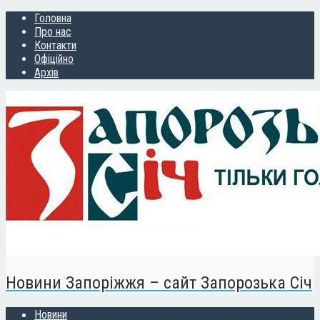
Головна
Про нас
Контакти
Офіційно
Архів
Новини Запоріжжя – сайт Запорозька Січ
Новини