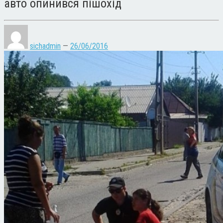
авто опинився пішохід
sichadmin
—
26/06/2016