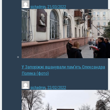
sichadmin
,
21/03/2022
У Запоріжжі вшанували пам’ять Олександра
Поляка (фото)
sichadmin
,
22/02/2022