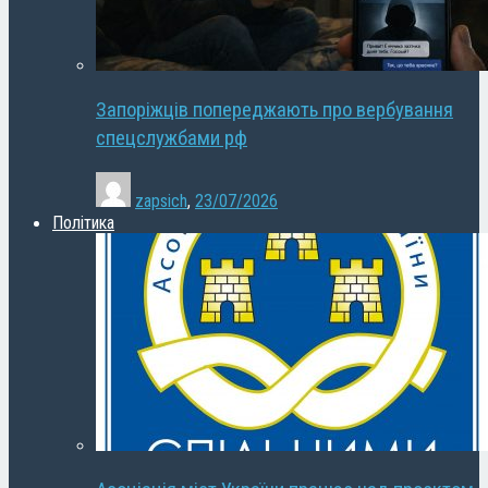
Запоріжців попереджають про вербування
спецслужбами рф
zapsich
,
23/07/2026
Політика