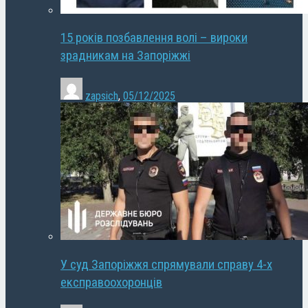
15 років позбавлення волі – вироки
зрадникам на Запоріжжі
zapsich
,
05/12/2025
У суд Запоріжжя спрямували справу 4-х
експравоохоронців