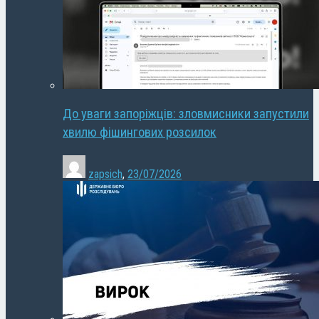
До уваги запоріжців: зловмисники запустили
хвилю фішингових розсилок
zapsich
,
23/07/2026