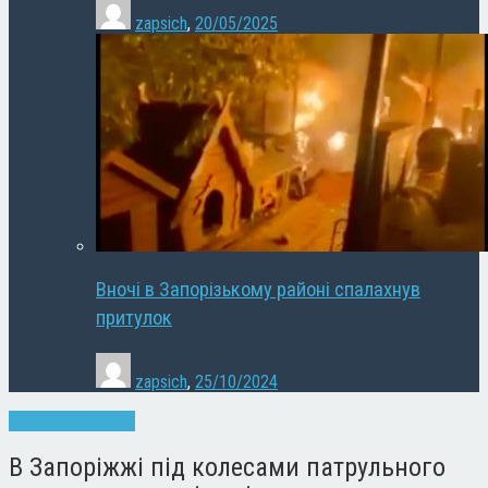
zapsich
,
20/05/2025
Вночі в Запорізькому районі спалахнув
притулок
zapsich
,
25/10/2024
Запоріжжя
Новини
В Запоріжжі під колесами патрульного