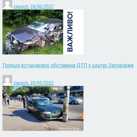
zapsich
,
24/06/2022
Поліція встановлює обставини ДТП у центрі Запоріжжя
zapsich
,
20/05/2022