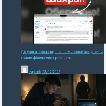
До уваги запоріжців: зловмисники запустили
хвилю фішингових розсилок
zapsich
,
23/07/2026