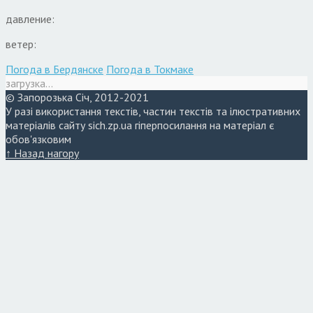
давление:
ветер:
Погода в Бердянске
Погода в Токмаке
загрузка...
© Запорозька Січ, 2012-2021
У разі використання текстів, частин текстів та ілюстративних
матеріалів сайту sich.zp.ua гіперпосилання на матеріал є
обов'язковим
↑ Назад нагору