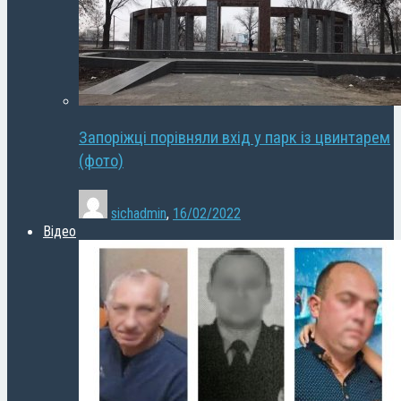
Запоріжці порівняли вхід у парк із цвинтарем
(фото)
sichadmin
,
16/02/2022
Відео