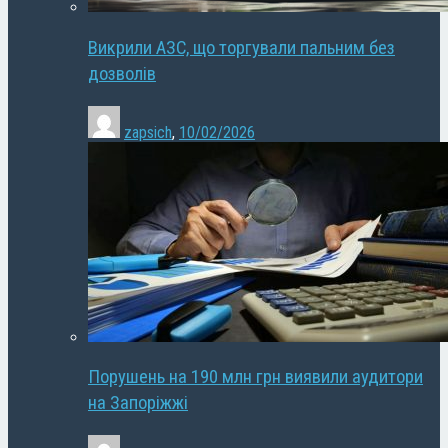
Викрили АЗС, що торгували пальним без
дозволів
zapsich
,
10/02/2026
Порушень на 190 млн грн виявили аудитори
на Запоріжжі