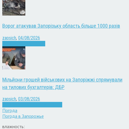
Ворог атакував Запорізьку область більше 1000 разів
zapsich
,
04/08/2026
Війна
Запоріжжя
Новини
Мільйони грошей військових на Запоріжжі спрямували
на тилових бухгалтерів: ДБР
zapsich
,
03/08/2026
Війна
Запоріжжя
Кримінал
Новини
Погода
Погода в
Запорожье
влажность: