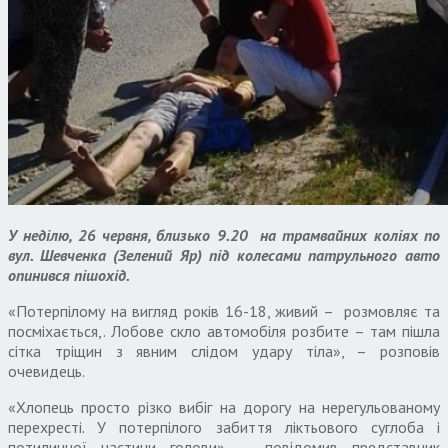
У неділю, 26 червня, близько 9.20 на трамвайних коліях по
вул. Шевченка (Зелений Яр) під колесами патрульного авто
опинився пішохід.
«Потерпілому на вигляд років 16-18, живий – розмовляє та
посміхається,. Лобове скло автомобіля розбите – там пішла
сітка тріщин з явним слідом удару тіла», – розповів
очевидець.
«Хлопець просто різко вибіг на дорогу на нерегульованому
перехресті. У потерпілого забиття ліктьового суглоба і
потиличної частини голови», – повідомив представник