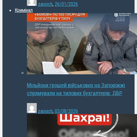
zapsich
,
26/01/2026
Кримінал
Мільйони грошей військових на Запоріжжі
спрямували на тилових бухгалтерів: ДБР
zapsich
,
03/08/2026