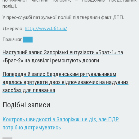
поліції.
У прес-службі патрульної поліції підтвердили факт ДТП.
Джерело:
http://www.061.ua/
Позначки:
ДТП
Наступний запис
Запорізькі ентузіасти «Брат-1» та
«Брат-2» на дозвіллі ремонтують дороги
Попередній запис
Бердянським рятувальникам
вдалось врятувати двох відпочиваючих на надувних
засобах для плавання
Подібні записи
Контроль швидкості в Запоріжжі не діє, але ПДР
потрібно дотримуватись