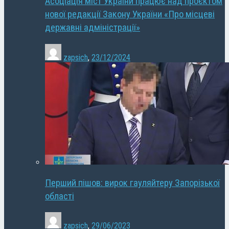
Асоціація міст України працює над проєктом
нової редакції Закону України «Про місцеві
державні адміністрації»
zapsich
,
23/12/2024
Перший пішов: вирок гауляйтеру Запорізької
області
zapsich
,
29/06/2023