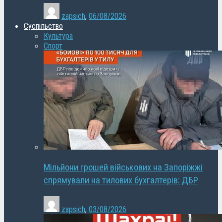
zapsich
,
06/08/2026
Суспільство
Культура
Спорт
Мільйони грошей військових на Запоріжжі
спрямували на тилових бухгалтерів: ДБР
zapsich
,
03/08/2026