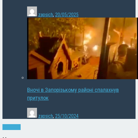
zapsich
,
20/05/2025
Вночі в Запорізькому районі спалахнув
притулок
zapsich
,
25/10/2024
Культура