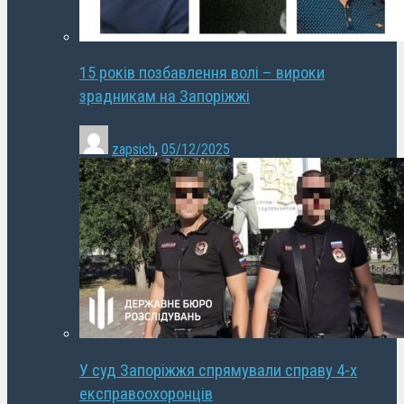
15 років позбавлення волі – вироки
зрадникам на Запоріжжі
zapsich
,
05/12/2025
У суд Запоріжжя спрямували справу 4-х
експравоохоронців