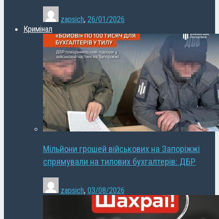
zapsich
,
26/01/2026
Кримінал
Мільйони грошей військових на Запоріжжі
спрямували на тилових бухгалтерів: ДБР
zapsich
,
03/08/2026