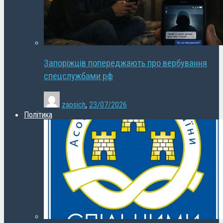
Запоріжців попереджають про вербування
спецслужбами рф
zapsich
,
23/07/2026
Політика