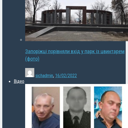
Запоріжці порівняли вхід у парк із цвинтарем
(фото)
sichadmin
,
16/02/2022
Відео