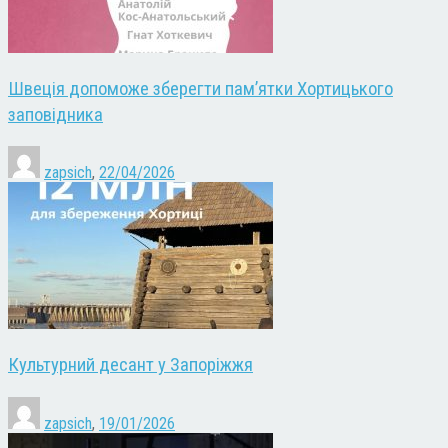
Швеція допоможе зберегти пам’ятки Хортицького
заповідника
zapsich
,
22/04/2026
Культурний десант у Запоріжжя
zapsich
,
19/01/2026