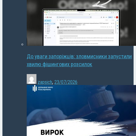
До уваги запоріжців: зловмисники запустили
хвилю фішингових розсилок
zapsich
,
23/07/2026