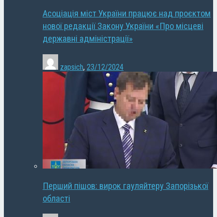
Асоціація міст України працює над проєктом
нової редакції Закону України «Про місцеві
державні адміністрації»
zapsich
,
23/12/2024
Перший пішов: вирок гауляйтеру Запорізької
області