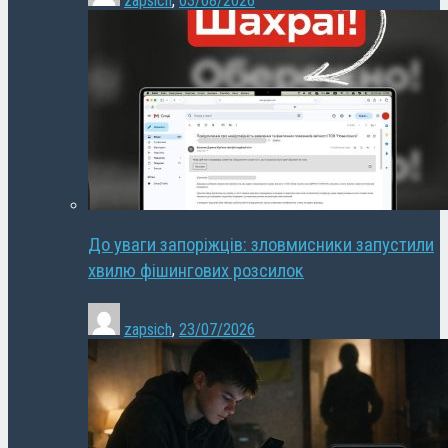
zapsich
,
03/08/2026
До уваги запоріжців: зловмисники запустили
хвилю фішингових розсилок
zapsich
,
23/07/2026