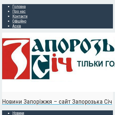
Головна
Про нас
Контакти
Офіційно
Архів
Новини Запоріжжя – сайт Запорозька Січ
Новини