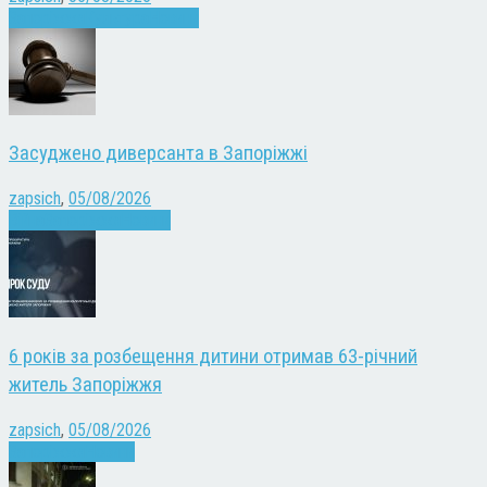
Запоріжжя
Культура
Новини
Засуджено диверсанта в Запоріжжі
zapsich
,
05/08/2026
Війна
Запоріжжя
Новини
6 років за розбещення дитини отримав 63-річний
житель Запоріжжя
zapsich
,
05/08/2026
Запоріжжя
Новини