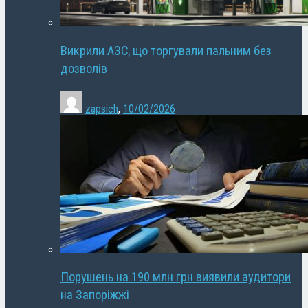
Викрили АЗС, що торгували пальним без
дозволів
zapsich
,
10/02/2026
Порушень на 190 млн грн виявили аудитори
на Запоріжжі