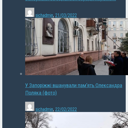
sichadmin
,
21/03/2022
У Запоріжжі вшанували пам’ять Олександра
Поляка (фото)
sichadmin
,
22/02/2022