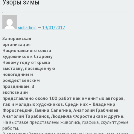
Узоры зимы
sichadmin
—
19/01/2012
Запорожская
организация
Национального союза
художников к Старому
Новому году открыла
выставку, посвященную
новогодним и
рождественским
праздникам. В
экспозиции
представлено около 100 работ как именитых авторов,
так и молодых художников. Среди них – Владимир
Форостецкий, Галина Сапегина, Анатолий Грабчилев,
Анатолий Тарабанов, Людмила Форостецкая и другие.
На выставке представлены живопись, графика, скульптурные
работы.
В этом году Запорожская организация Национального союза