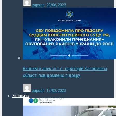
zapsich
,
29/06/2023
Винним в анексії т.о. територій Запорізької
області повідомлено підозру
zapsich
,
17/02/2023
Економіка