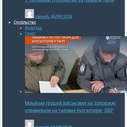
У Запоріжжі поліцейські затримали палія
zapsich
,
06/08/2026
Суспільство
Культура
Спорт
Мільйони грошей військових на Запоріжжі
спрямували на тилових бухгалтерів: ДБР