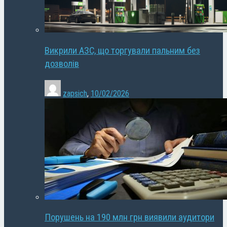
Викрили АЗС, що торгували пальним без
дозволів
zapsich
,
10/02/2026
Порушень на 190 млн грн виявили аудитори