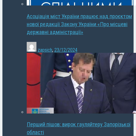
Асоціація міст України працює над проєктом
нової редакції Закону України «Про місцеві
державні адміністрації»
zapsich
,
23/12/2024
Перший пішов: вирок гауляйтеру Запорізької
області