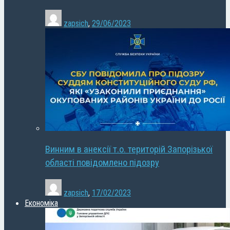
zapsich
,
29/06/2023
Винним в анексії т.о. територій Запорізької
області повідомлено підозру
zapsich
,
17/02/2023
Економіка