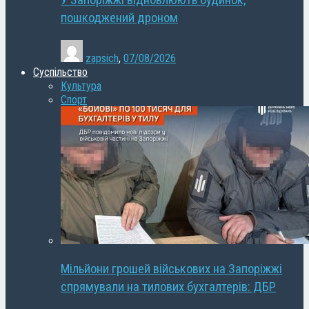
У Запоріжжі відновлюють будинок,
пошкоджений дроном
zapsich
,
07/08/2026
Суспільство
Культура
Спорт
Мільйони грошей військових на Запоріжжі
спрямували на тилових бухгалтерів: ДБР