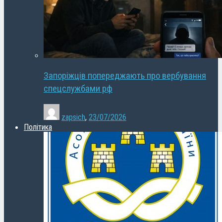
Запоріжців попереджають про вербування
спецслужбами рф
zapsich
,
23/07/2026
Політика