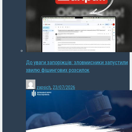
До уваги запоріжців: зловмисники запустили
хвилю фішингових розсилок
zapsich
,
23/07/2026