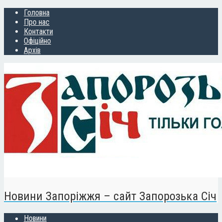
Головна
Про нас
Контакти
Офіційно
Архів
Новини Запоріжжя – сайт Запорозька Січ
Новини