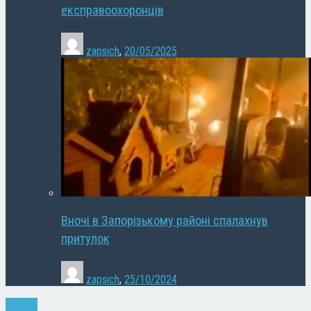
експравоохоронців
zapsich
,
20/05/2025
Вночі в Запорізькому районі спалахнув
притулок
zapsich
,
25/10/2024
Новини