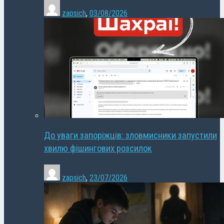
zapsich
,
03/08/2026
До уваги запоріжців: зловмисники запустили
хвилю фішингових розсилок
zapsich
,
23/07/2026