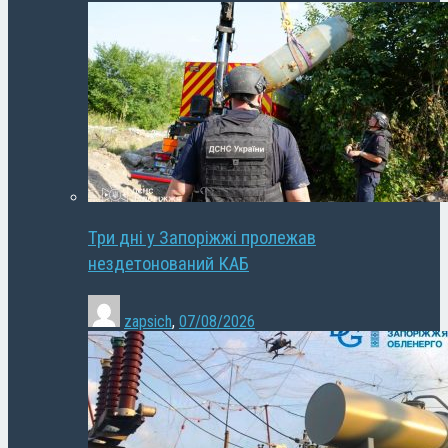
Три дні у Запоріжжі пролежав
нездетонований КАБ
zapsich
,
07/08/2026