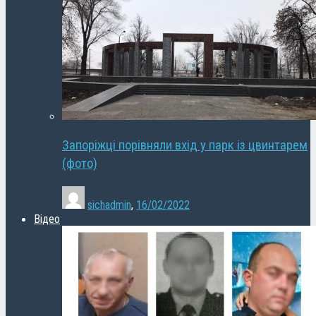
Запоріжці порівняли вхід у парк із цвинтарем
(фото)
sichadmin
,
16/02/2022
Відео