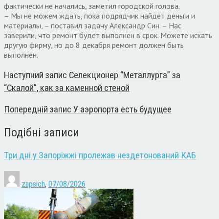
фактически не начались, заметил городской голова.
– Мы не можем ждать, пока подрядчик найдет деньги и
материалы, – поставил задачу Александр Син. – Нас
заверили, что ремонт будет выполнен в срок. Можете искать
другую фирму, но до 8 декабря ремонт должен быть
выполнен.
Наступний запис
Селекционер “Металлурга” за
“Скалой”, как за каменной стеной
Попередній запис
У аэропорта есть будущее
Подібні записи
Три дні у Запоріжжі пролежав нездетонований КАБ
zapsich
,
07/08/2026