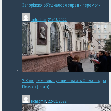
Запоріжжя об’єдналося заради перемоги
sichadmin
,
21/03/2022
У Запоріжжі вшанували пам’ять Олександра
Поляка (фото)
sichadmin
,
22/02/2022