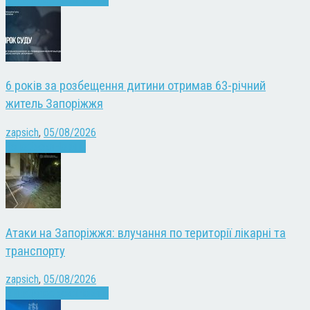
6 років за розбещення дитини отримав 63-річний
житель Запоріжжя
zapsich
,
05/08/2026
Запоріжжя
Новини
Атаки на Запоріжжя: влучання по території лікарні та
транспорту
zapsich
,
05/08/2026
Війна
Запоріжжя
Новини