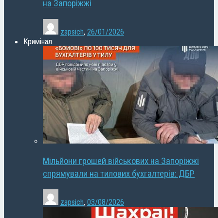
на Запоріжжі
zapsich
,
26/01/2026
Кримінал
Мільйони грошей військових на Запоріжжі
спрямували на тилових бухгалтерів: ДБР
zapsich
,
03/08/2026