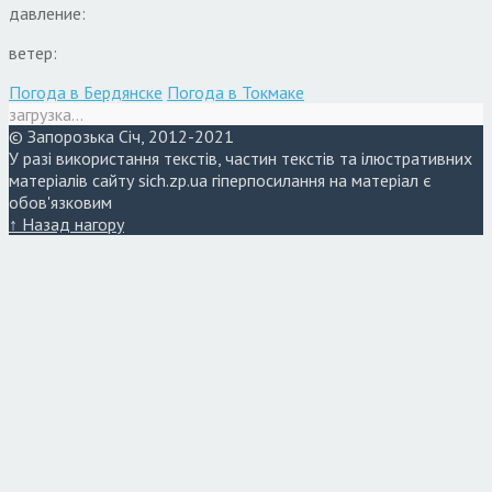
давление:
ветер:
Погода в Бердянске
Погода в Токмаке
загрузка...
© Запорозька Січ, 2012-2021
У разі використання текстів, частин текстів та ілюстративних
матеріалів сайту sich.zp.ua гіперпосилання на матеріал є
обов'язковим
↑ Назад нагору