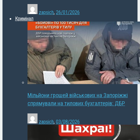
zapsich
,
26/01/2026
Кримінал
Мільйони грошей військових на Запоріжжі
спрямували на тилових бухгалтерів: ДБР
zapsich
,
03/08/2026