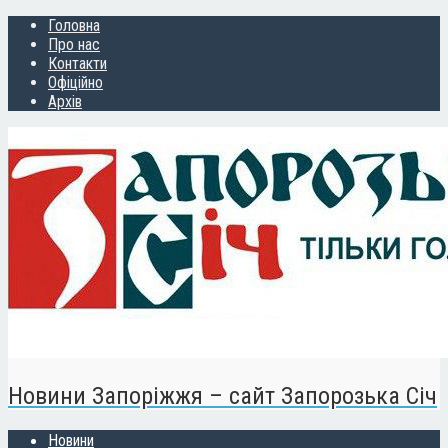
Головна
Про нас
Контакти
Офіційно
Архів
Новини Запоріжжя – сайт Запорозька Січ
Новини