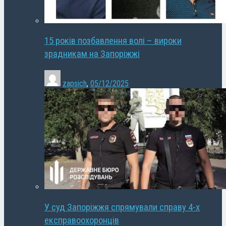
15 років позбавлення волі – вироки
зрадникам на Запоріжжі
zapsich
,
05/12/2025
У суд Запоріжжя спрямували справу 4-х
експравоохоронців