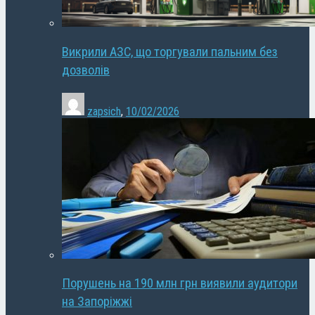
Викрили АЗС, що торгували пальним без
дозволів
zapsich
,
10/02/2026
Порушень на 190 млн грн виявили аудитори
на Запоріжжі