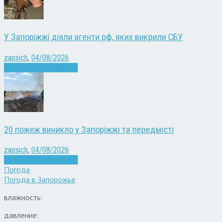
У Запоріжжі діяли агенти рф, яких викрили СБУ
zapsich
,
04/08/2026
Війна
Запоріжжя
Новини
20 пожеж виникло у Запоріжжі та передмісті
zapsich
,
04/08/2026
Війна
Запоріжжя
Новини
Погода
Погода в
Запорожье
влажность:
давление: