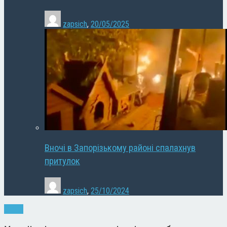
zapsich
,
20/05/2025
Вночі в Запорізькому районі спалахнув
притулок
zapsich
,
25/10/2024
Спорт