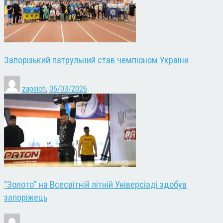
Запорізький патрульний став чемпіоном України
zapsich
,
05/03/2026
“Золото” на Всесвітній літній Універсіаді здобув
запоріжець