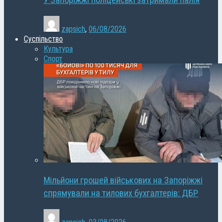
У Запоріжжі поліцейські затримали палія
zapsich
,
06/08/2026
Суспільство
Культура
Спорт
Мільйони грошей військових на Запоріжжі
спрямували на тилових бухгалтерів: ДБР