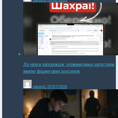
zapsich
,
03/08/2026
До уваги запоріжців: зловмисники запустили
хвилю фішингових розсилок
zapsich
,
23/07/2026