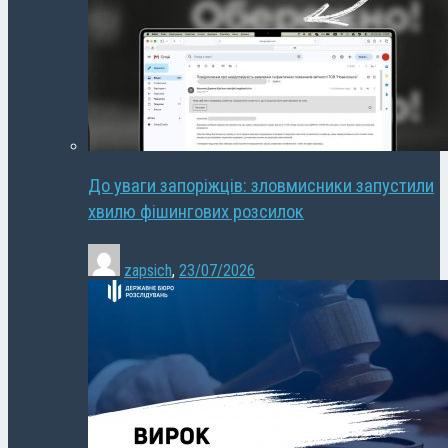
До уваги запоріжців: зловмисники запустили
хвилю фішингових розсилок
zapsich
,
23/07/2026