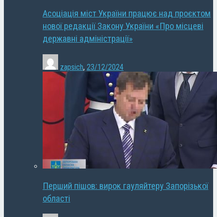
Асоціація міст України працює над проєктом
нової редакції Закону України «Про місцеві
державні адміністрації»
zapsich
,
23/12/2024
Перший пішов: вирок гауляйтеру Запорізької
області