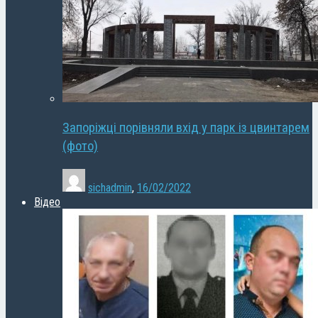
Запоріжці порівняли вхід у парк із цвинтарем
(фото)
sichadmin
,
16/02/2022
Відео