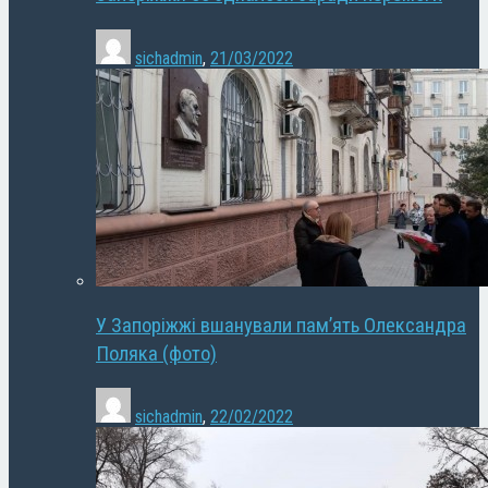
sichadmin
,
21/03/2022
У Запоріжжі вшанували пам’ять Олександра
Поляка (фото)
sichadmin
,
22/02/2022