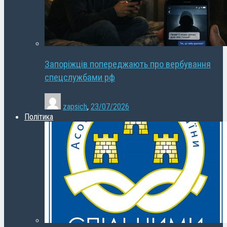
Запоріжців попереджають про вербування
спецслужбами рф
zapsich
,
23/07/2026
Політика