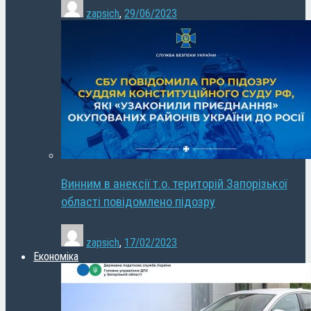
zapsich
,
29/06/2023
Винним в анексії т.о. територій Запорізької
області повідомлено підозру
zapsich
,
17/02/2023
Економіка