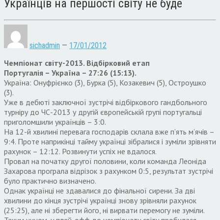
Українців на першості світу не буде
sichadmin
—
17/01/2012
Чемпіонат світу-2013. Відбірковий етап
Португалія – Україна – 27:26 (15:13).
Україна: Онуфрієнко (3), Бурка (5), Козакевич (5), Остроушко
(3).
Уже в дебюті заключної зустрічі відбіркового гандбольного
турніру до ЧС-2013 у другій європейській групі португальці
приголомшили українців – 3:0.
На 12-й хвилині перевага господарів склала вже п’ять м’ячів –
9:4. Проте наприкінці тайму українці зібралися і зуміли зрівняти
рахунок – 12:12. Розвинути успіх не вдалося.
Провал на початку другої половини, коли команда Леоніда
Захарова програла відрізок з рахунком 0:5, результат зустрічі
було практично визначено.
Однак українці не здавалися до фінальної сирени. За дві
хвилини до кінця зустрічі українці знову зрівняли рахунок
(25:25), але ні зберегти його, ні вирвати перемогу не зуміли.
Таким чином, у плей-офф до чемпіонату світу пробилася