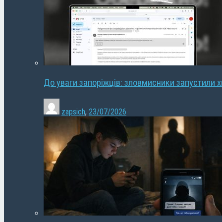
До уваги запоріжців: зловмисники запустили 
zapsich
,
23/07/2026