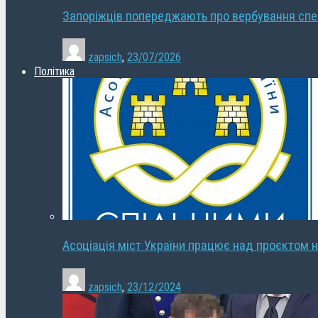
Запоріжців попереджають про вербування сп
zapsich
,
23/07/2026
Політика
Асоціація міст України працює над проєктом н
zapsich
,
23/12/2024