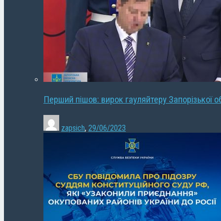
Перший пішов: вирок гауляйтеру Запорізької о
zapsich
,
29/06/2023