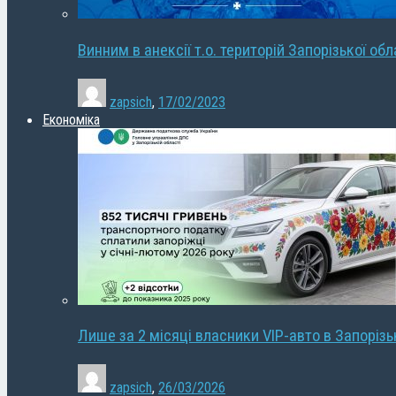
Винним в анексії т.о. територій Запорізької об
zapsich
,
17/02/2023
Економіка
Лише за 2 місяці власники VIP-авто в Запорізь
zapsich
,
26/03/2026