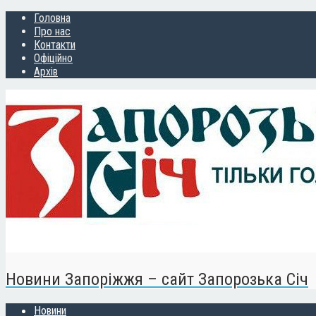
Головна
Про нас
Контакти
Офіційно
Архів
Новини Запоріжжя – сайт Запорозька Січ
Новини