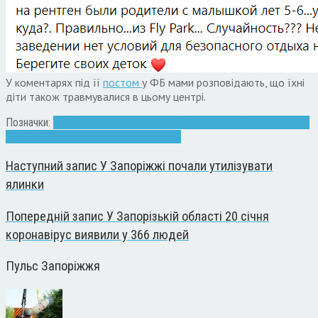
У коментарях під її
постом
у ФБ мами розповідають, що їхні
діти також травмувалися в цьому центрі.
Позначки:
Fly Park на Новокузнецькой
дети травма
обласна дитяча
лікарня Запоріжжя
рентген запорожье
Наступний запис
У Запоріжжі почали утилізувати
ялинки
Попередній запис
У Запорізькій області 20 січня
коронавірус виявили у 366 людей
Пульс Запоріжжя