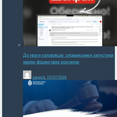
До уваги запоріжців: зловмисники запустили
хвилю фішингових розсилок
zapsich
,
23/07/2026