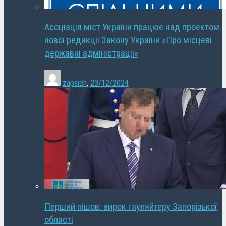
Асоціація міст України працює над проєктом
нової редакції Закону України «Про місцеві
державні адміністрації»
zapsich
,
23/12/2024
Перший пішов: вирок гауляйтеру Запорізької
області