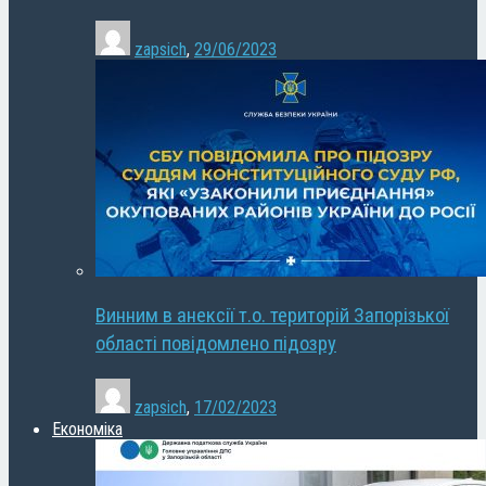
zapsich
,
29/06/2023
Винним в анексії т.о. територій Запорізької
області повідомлено підозру
zapsich
,
17/02/2023
Економіка