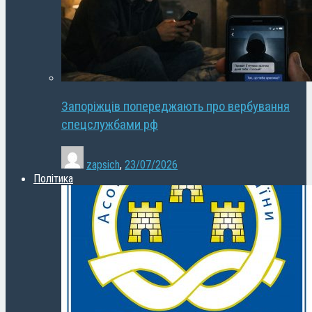
Запоріжців попереджають про вербування
спецслужбами рф
zapsich
,
23/07/2026
Політика