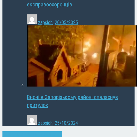
експравоохоронців
zapsich
,
20/05/2025
Вночі в Запорізькому районі спалахнув
притулок
zapsich
,
25/10/2024
Запоріжжя
Новини
Суспільство