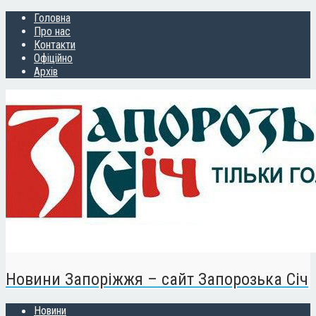
Головна
Про нас
Контакти
Офіційно
Архів
Новини Запоріжжя – сайт Запорозька Січ
Новини