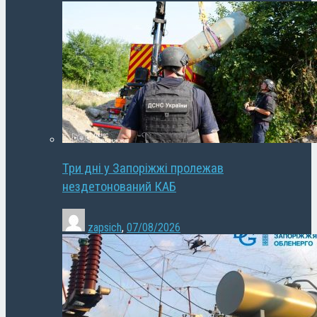
Три дні у Запоріжжі пролежав
нездетонований КАБ
zapsich
,
07/08/2026