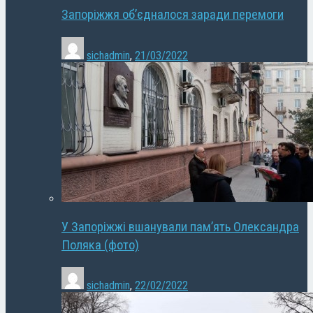
Запоріжжя об’єдналося заради перемоги
sichadmin
,
21/03/2022
У Запоріжжі вшанували пам’ять Олександра
Поляка (фото)
sichadmin
,
22/02/2022