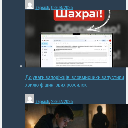
zapsich
,
03/08/2026
До уваги запоріжців: зловмисники запустили
хвилю фішингових розсилок
zapsich
,
23/07/2026