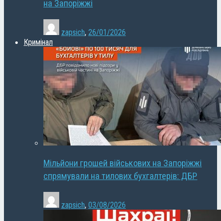
на Запоріжжі
zapsich
,
26/01/2026
Кримінал
Мільйони грошей військових на Запоріжжі
спрямували на тилових бухгалтерів: ДБР
zapsich
,
03/08/2026