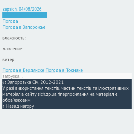
zapsich
,
04/08/2026
Війна
Запоріжжя
Новини
Погода
Погода в
Запорожье
влажность:
давление:
ветер:
Погода в Бердянске
Погода в Токмаке
загрузка...
© Запорозька Січ, 2012-2021
У разі використання текстів, частин текстів та ілюстративних
матеріалів сайту sich.zp.ua гіперпосилання на матеріал є
обов'язковим
↑ Назад нагору