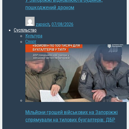
У Запоріжжі відновлюють будинок,
пошкоджений дроном
zapsich
,
07/08/2026
Суспільство
Культура
Спорт
Мільйони грошей військових на Запоріжжі
спрямували на тилових бухгалтерів: ДБР