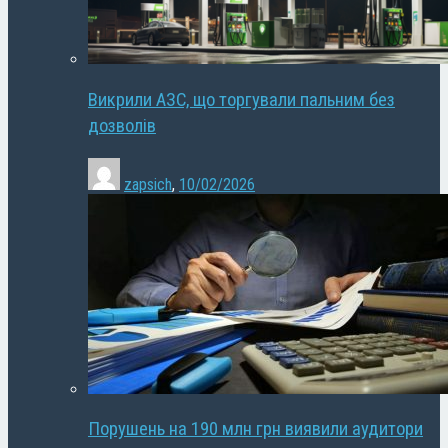
Викрили АЗС, що торгували пальним без
дозволів
zapsich
,
10/02/2026
Порушень на 190 млн грн виявили аудитори