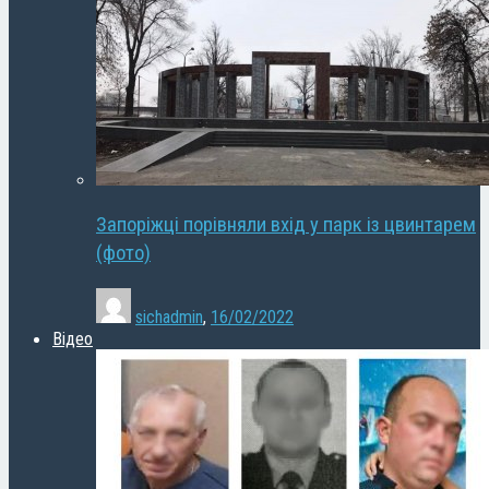
Запоріжці порівняли вхід у парк із цвинтарем
(фото)
sichadmin
,
16/02/2022
Відео