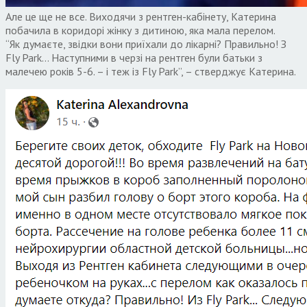
Але це ще не все. Виходячи з рентген-кабінету, Катерина
побачила в коридорі жінку з дитиною, яка мала перелом.
“Як думаєте, звідки вони приїхали до лікарні? Правильно! З
Fly Park… Наступними в черзі на рентген були батьки з
малечею років 5-6. – і теж із Fly Park”, – стверджує Катерина.