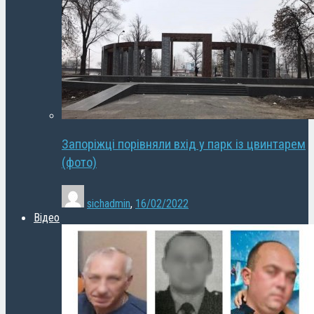
Запоріжці порівняли вхід у парк із цвинтарем
(фото)
sichadmin
,
16/02/2022
Відео