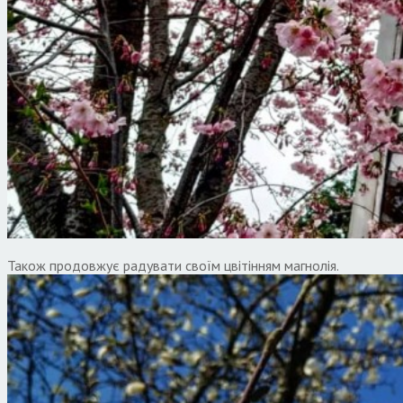
Також продовжує радувати своїм цвітінням магнолія.