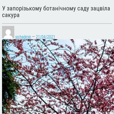
У запорізькому ботанічному саду зацвіла
сакура
sichadmin
—
21/04/2021