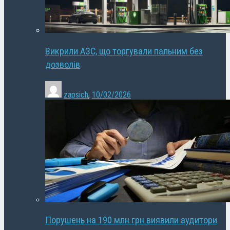
Викрили АЗС, що торгували пальним без
дозволів
zapsich
,
10/02/2026
Порушень на 190 млн грн виявили аудитори