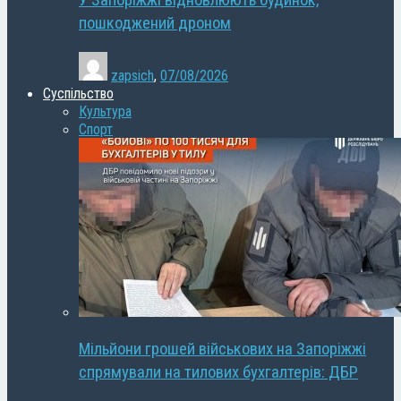
У Запоріжжі відновлюють будинок,
пошкоджений дроном
zapsich
,
07/08/2026
Суспільство
Культура
Спорт
Мільйони грошей військових на Запоріжжі
спрямували на тилових бухгалтерів: ДБР