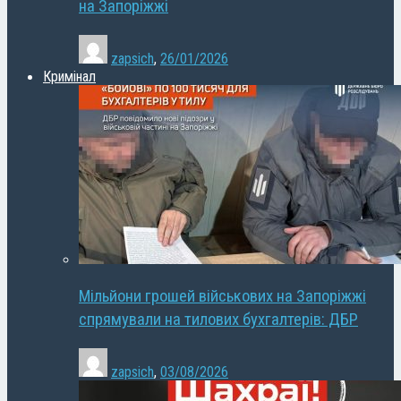
на Запоріжжі
zapsich
,
26/01/2026
Кримінал
Мільйони грошей військових на Запоріжжі
спрямували на тилових бухгалтерів: ДБР
zapsich
,
03/08/2026