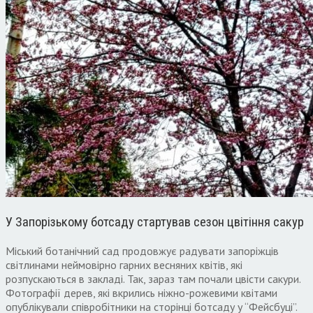
У Запорізькому ботсаду стартував сезон цвітіння сакур
Міський ботанічний сад продовжує радувати запоріжців
світлинами неймовірно гарних весняних квітів, які
розпускаються в закладі. Так, зараз там почали цвісти сакури.
Фотографії дерев, які вкрились ніжно-рожевими квітами
опублікували співробітники на сторінці ботсаду у “Фейсбуці”.