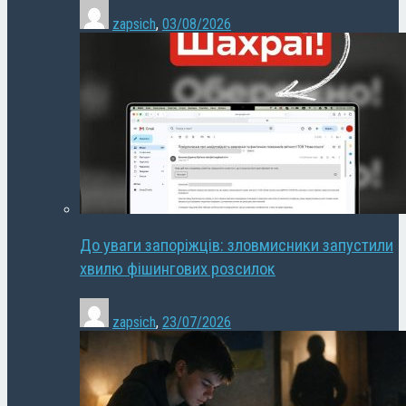
zapsich
,
03/08/2026
До уваги запоріжців: зловмисники запустили
хвилю фішингових розсилок
zapsich
,
23/07/2026