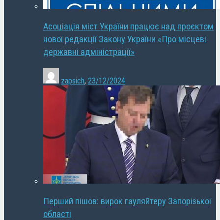
Асоціація міст України працює над проєктом
нової редакції Закону України «Про місцеві
державні адміністрації»
zapsich
,
23/12/2024
Перший пішов: вирок гауляйтеру Запорізької
області