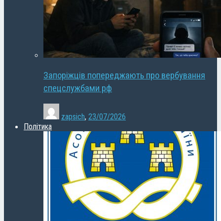
Запоріжців попереджають про вербування
спецслужбами рф
zapsich
,
23/07/2026
Політика