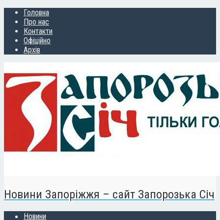
Головна
Про нас
Контакти
Офіційно
Архів
Новини Запоріжжя – сайт Запорозька Січ
Новини