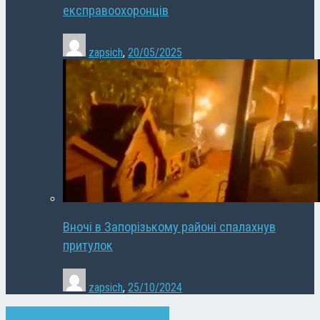
експравоохоронців
zapsich
,
20/05/2025
Вночі в Запорізькому районі спалахнув
притулок
zapsich
,
25/10/2024
Запоріжжя
Новини
Суспільство
Фото