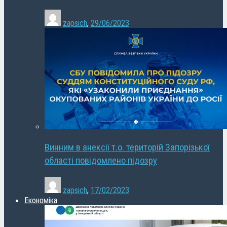
zapsich
,
29/06/2023
Винним в анексії т.о. територій Запорізької
області повідомлено підозру
zapsich
,
17/02/2023
Економіка