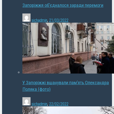
Запоріжжя об’єдналося заради перемоги
sichadmin
,
21/03/2022
У Запоріжжі вшанували пам’ять Олександра
Поляка (фото)
sichadmin
,
22/02/2022