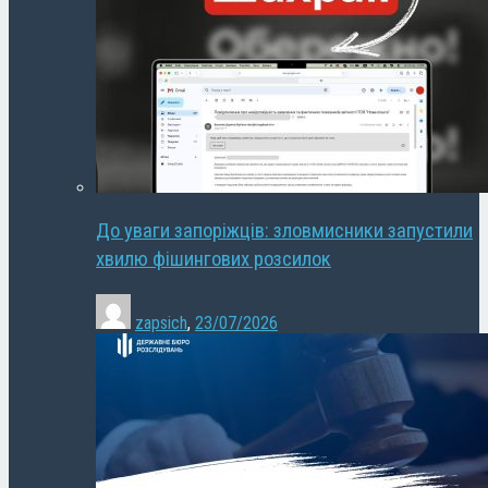
До уваги запоріжців: зловмисники запустили
хвилю фішингових розсилок
zapsich
,
23/07/2026