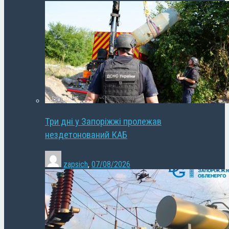
Три дні у Запоріжжі пролежав
нездетонований КАБ
zapsich
,
07/08/2026