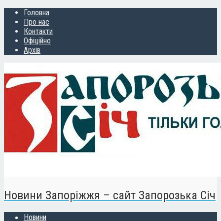
Головна
Про нас
Контакти
Офіційно
Архів
Новини Запоріжжя – сайт Запорозька Січ
Новини