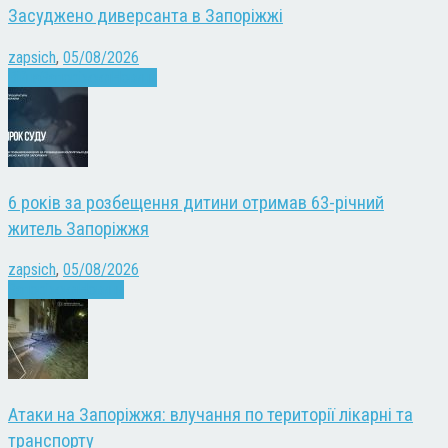
Засуджено диверсанта в Запоріжжі
zapsich
,
05/08/2026
Війна
Запоріжжя
Новини
6 років за розбещення дитини отримав 63-річний
житель Запоріжжя
zapsich
,
05/08/2026
Запоріжжя
Новини
Атаки на Запоріжжя: влучання по території лікарні та
транспорту