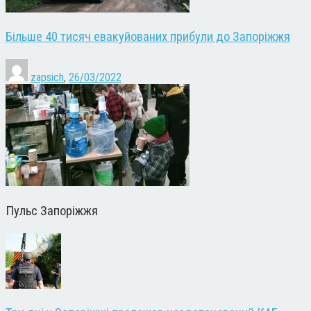
Більше 40 тисяч евакуйованих прибули до Запоріжжя
zapsich
,
26/03/2022
Пульс Запоріжжя