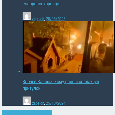
експравоохоронців
zapsich
,
20/05/2025
Вночі в Запорізькому районі спалахнув
притулок
zapsich
,
25/10/2024
Запоріжжя
Новини
Суспільство