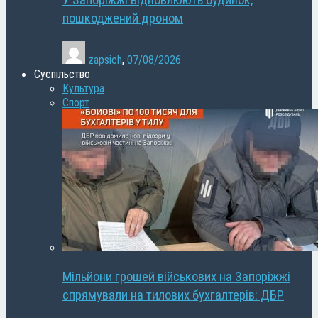
У Запоріжжі відновлюють будинок,
пошкоджений дроном
zapsich
,
07/08/2026
Суспільство
Культура
Спорт
Мільйони грошей військових на Запоріжжі
спрямували на тилових бухгалтерів: ДБР