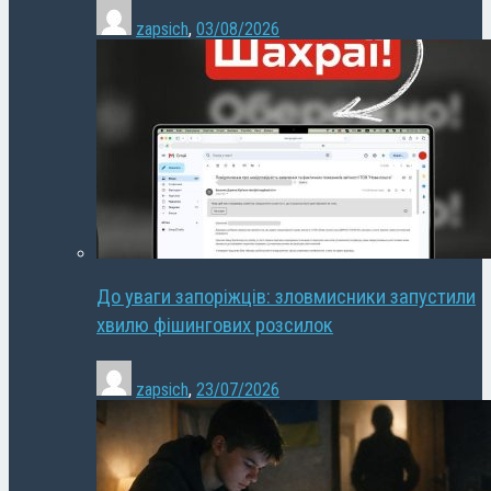
zapsich
,
03/08/2026
До уваги запоріжців: зловмисники запустили
хвилю фішингових розсилок
zapsich
,
23/07/2026