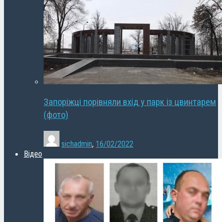
Запоріжці порівняли вхід у парк із цвинтарем
(фото)
sichadmin
,
16/02/2022
Відео