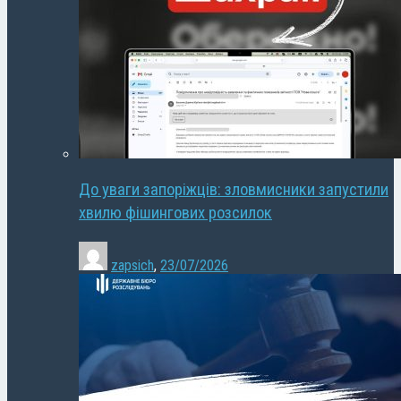
До уваги запоріжців: зловмисники запустили
хвилю фішингових розсилок
zapsich
,
23/07/2026