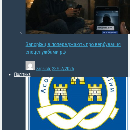
Запоріжців попереджають про вербування
спецслужбами рф
zapsich
,
23/07/2026
Політика