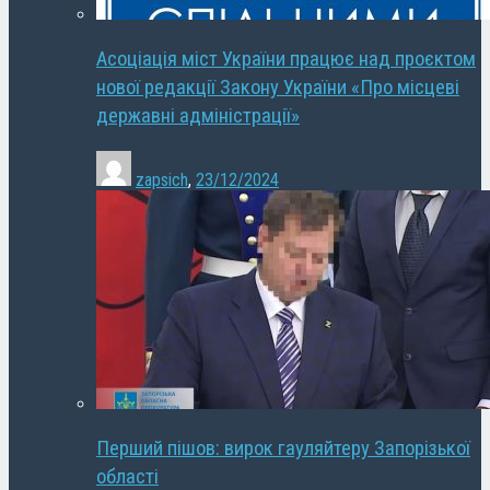
Асоціація міст України працює над проєктом
нової редакції Закону України «Про місцеві
державні адміністрації»
zapsich
,
23/12/2024
Перший пішов: вирок гауляйтеру Запорізької
області