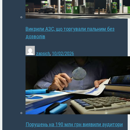
Викрили АЗС, що торгували пальним без
дозволів
zapsich
,
10/02/2026
Порушень на 190 млн грн виявили аудитори