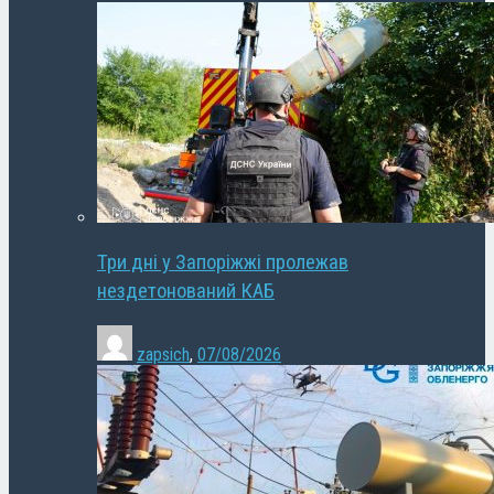
Три дні у Запоріжжі пролежав
нездетонований КАБ
zapsich
,
07/08/2026