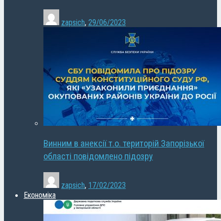
zapsich
,
29/06/2023
Винним в анексії т.о. територій Запорізької
області повідомлено підозру
zapsich
,
17/02/2023
Економіка