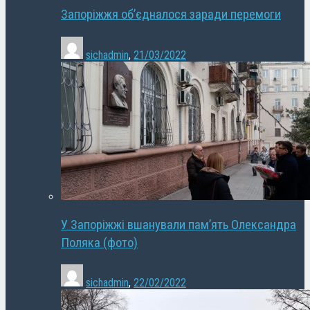
Запоріжжя об’єдналося заради перемоги
sichadmin
,
21/03/2022
У Запоріжжі вшанували пам’ять Олександра
Поляка (фото)
sichadmin
,
22/02/2022