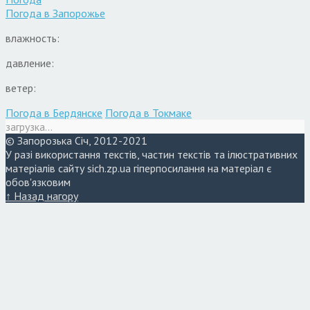
Погода в
Запорожье
влажность:
давление:
ветер:
Погода в Бердянске
Погода в Токмаке
загрузка...
© Запорозька Січ, 2012-2021
У разі використання текстів, частин текстів та ілюстративних
матеріалів сайту sich.zp.ua гіперпосилання на матеріал є
обов'язковим
↑ Назад нагору