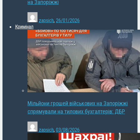
на Запоріжжі
zapsich
,
26/01/2026
Кримінал
Мільйони грошей військових на Запоріжжі
спрямували на тилових бухгалтерів: ДБР
zapsich
,
03/08/2026