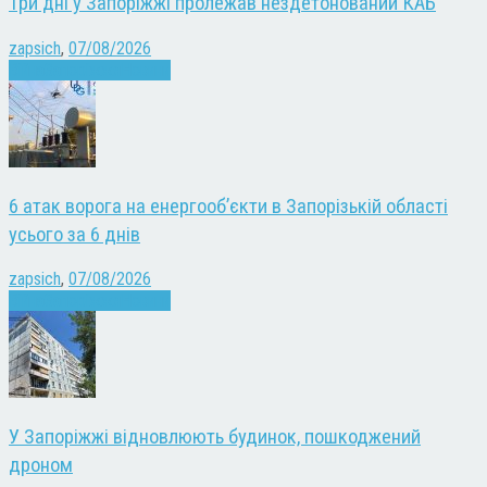
Три дні у Запоріжжі пролежав нездетонований КАБ
zapsich
,
07/08/2026
Війна
Запоріжжя
Новини
6 атак ворога на енергооб’єкти в Запорізькій області
усього за 6 днів
zapsich
,
07/08/2026
Війна
Запоріжжя
Новини
У Запоріжжі відновлюють будинок, пошкоджений
дроном