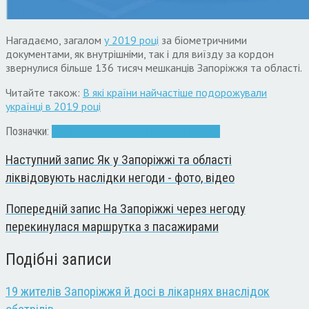
Нагадаємо, загалом
у 2019 році
за біометричними
документами, як внутрішніми, так і для виїзду за кордон
звернулися більше 136 тисяч мешканців Запоріжжя та області.
Читайте також:
В які країни найчастіше подорожували
українці в 2019 році
Позначки:
ID-картка
біометрія
Запоріжжя
паспорт
Наступний запис
Як у Запоріжжі та області
ліквідовують наслідки негоди - фото, відео
Попередній запис
На Запоріжжі через негоду
перекинулася маршрутка з пасажирами
Подібні записи
19 жителів Запоріжжя й досі в лікарнях внаслідок