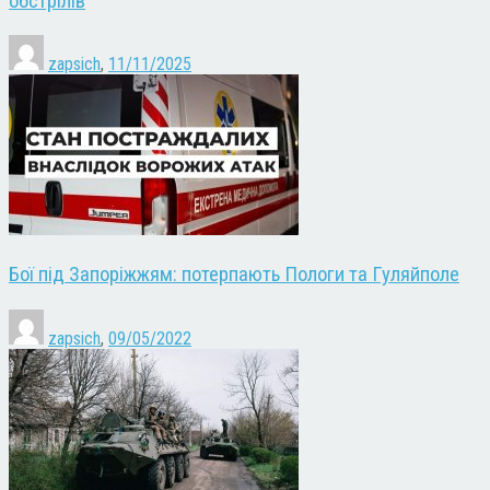
обстрілів
zapsich
,
11/11/2025
Бої під Запоріжжям: потерпають Пологи та Гуляйполе
zapsich
,
09/05/2022