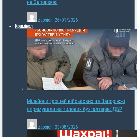
на Запоріжжі
zapsich
,
26/01/2026
Кримінал
Мільйони грошей військових на Запоріжжі
спрямували на тилових бухгалтерів: ДБР
zapsich
,
03/08/2026