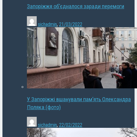
Запоріжжя об’єдналося заради перемоги
sichadmin
,
21/03/2022
У Запоріжжі вшанували пам’ять Олександра
Поляка (фото)
sichadmin
,
22/02/2022