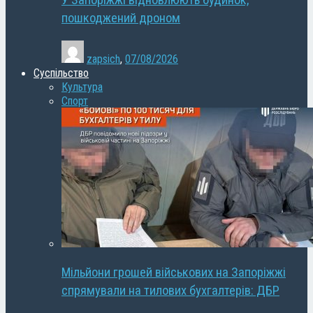
У Запоріжжі відновлюють будинок,
пошкоджений дроном
zapsich
,
07/08/2026
Суспільство
Культура
Спорт
Мільйони грошей військових на Запоріжжі
спрямували на тилових бухгалтерів: ДБР