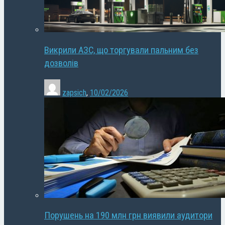
Викрили АЗС, що торгували пальним без
дозволів
zapsich
,
10/02/2026
Порушень на 190 млн грн виявили аудитори