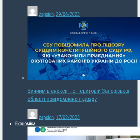
zapsich
,
29/06/2023
Винним в анексії т.о. територій Запорізької
області повідомлено підозру
zapsich
,
17/02/2023
Економіка