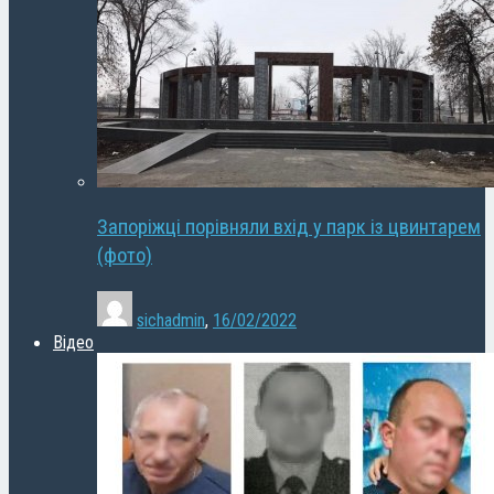
Запоріжці порівняли вхід у парк із цвинтарем
(фото)
sichadmin
,
16/02/2022
Відео