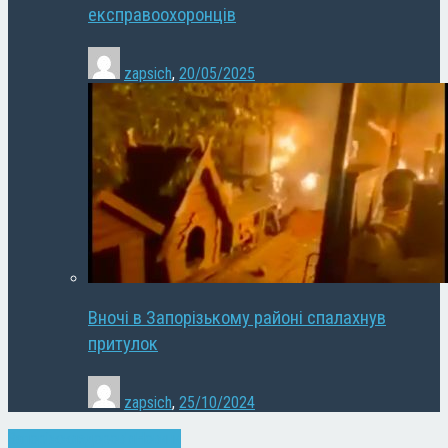
експравоохоронців
zapsich
,
20/05/2025
Вночі в Запорізькому районі спалахнув
притулок
zapsich
,
25/10/2024
Запоріжжя
здоров'я
Новини