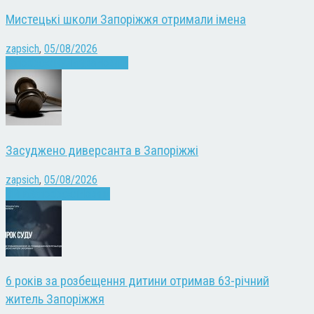
Мистецькі школи Запоріжжя отримали імена
zapsich
,
05/08/2026
Запоріжжя
Культура
Новини
Засуджено диверсанта в Запоріжжі
zapsich
,
05/08/2026
Війна
Запоріжжя
Новини
6 років за розбещення дитини отримав 63-річний
житель Запоріжжя