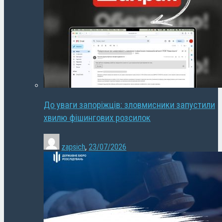
До уваги запоріжців: зловмисники запустили
хвилю фішингових розсилок
zapsich
,
23/07/2026