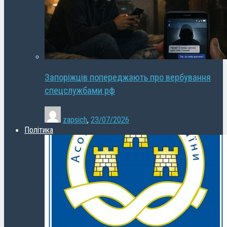
Запоріжців попереджають про вербування
спецслужбами рф
zapsich
,
23/07/2026
Політика