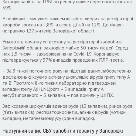
Захворюваність на ГРВІ по регіону нижче порогового рівня на
59%.
У порівняні з минулим тижнем кількість хворих на респіраторні
хвороби зросла на 4,8%, а серед дітей на 12%. До лікарні
потрапило 127 жителів Запорізької області.
Усього від початку епідсезону на респіраторні хвороби в
Запорізькій області захворіло майже 50 тисяч людей. Серед
них 1,5 тисячі – захворювання на Covid-19. Коронавірус
підтверджується у 37% випадків проведених ПЛР-тестів.
– За 3 тижні поточного року на підставі даних лабораторних
досліджень фіксуємо активну циркуляцію вірусів грипу типу А
та В. Протягом 8-го тижня лабораторно підтверджені
випадки грипу А(Н1N1)pdm – 5 випадків, грипу А
несубтипованого – 3 випадки, – повідомили у ЦКПХ.
Зафіксована циркуляція аденовірусів (13 випадків), риновірусів
(п’ять випадків), респіраторносинтиціальних вірусів (чотири
випадки), метапневмовірусу (один випадок).
Наступний запис
СБУ запобігли теракту у Запоріжжі