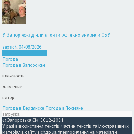
У Запоріжжі діяли агенти рф, яких викрили СБУ
zapsich
,
04/08/2026
Війна
Запоріжжя
Новини
Погода
Погода в
Запорожье
влажность:
давление:
ветер:
Погода в Бердянске
Погода в Токмаке
загрузка...
© Запорозька Січ, 2012-2021
У разі використання текстів, частин текстів та ілюстративних
матеріалів сайту sich.zp.ua гіперпосилання на матеріал є