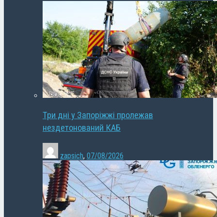
Три дні у Запоріжжі пролежав
нездетонований КАБ
zapsich
,
07/08/2026