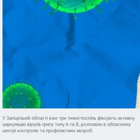
У Запорізькій області вже три тижні поспіль фіксують активну
циркуляцію вірусів грипу типу A та B, розповіли в обласному
центрі контролю та профілактики хвороб.