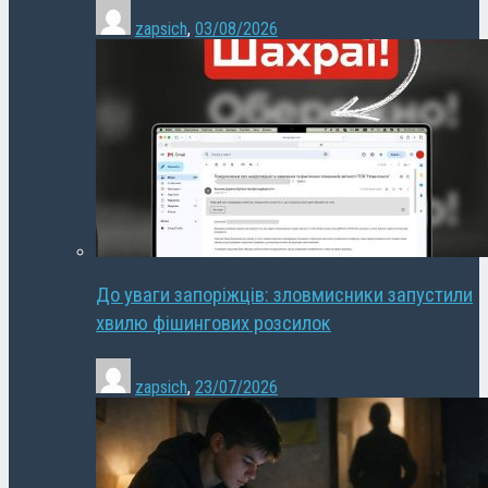
zapsich
,
03/08/2026
До уваги запоріжців: зловмисники запустили
хвилю фішингових розсилок
zapsich
,
23/07/2026