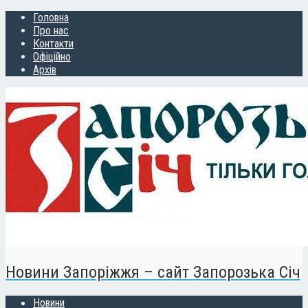
Головна
Про нас
Контакти
Офіційно
Архів
Новини Запоріжжя – сайт Запорозька Січ
Новини