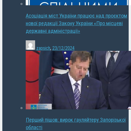
Асоціація міст України працює над проєктом
нової редакції Закону України «Про місцеві
державні адміністрації»
zapsich
,
23/12/2024
Перший пішов: вирок гауляйтеру Запорізької
області