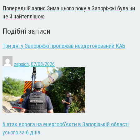
Попередній запис
Зима цього року в Запоріжжі була чи
не й найтеплішою
Подібні записи
Три дні у Запоріжжі пролежав нездетонований КАБ
zapsich
,
07/08/2026
6 атак ворога на енергооб’єкти в Запорізькій області
усього за 6 днів