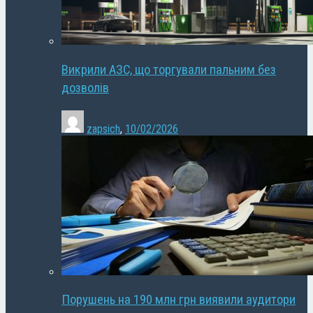
Викрили АЗС, що торгували пальним без
дозволів
zapsich
,
10/02/2026
Порушень на 190 млн грн виявили аудитори