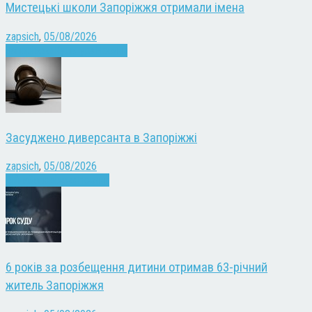
Мистецькі школи Запоріжжя отримали імена
zapsich
,
05/08/2026
Запоріжжя
Культура
Новини
Засуджено диверсанта в Запоріжжі
zapsich
,
05/08/2026
Війна
Запоріжжя
Новини
6 років за розбещення дитини отримав 63-річний
житель Запоріжжя