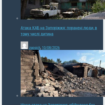
Атака КАБ на Запоріжжя: поранені люди, в
тому числі дитина
zapsich
,
10/08/2026