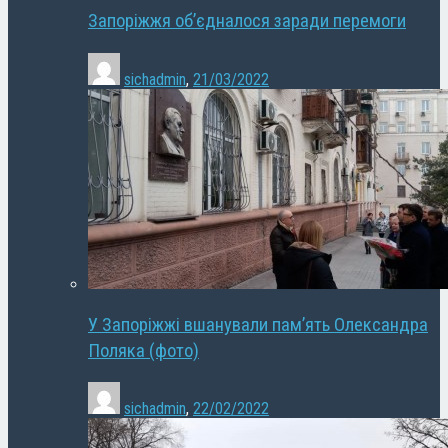
Запоріжжя об’єдналося заради перемоги
sichadmin
,
21/03/2022
У Запоріжжі вшанували пам’ять Олександра
Поляка (фото)
sichadmin
,
22/02/2022