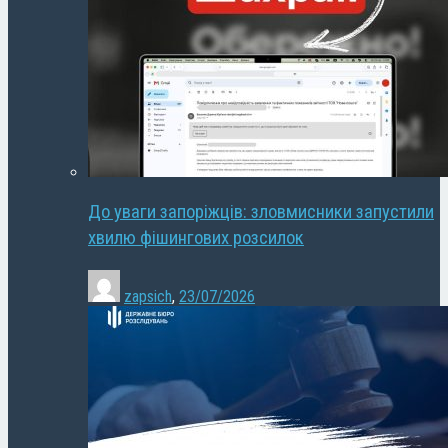
До уваги запоріжців: зловмисники запустили
хвилю фішингових розсилок
zapsich
,
23/07/2026