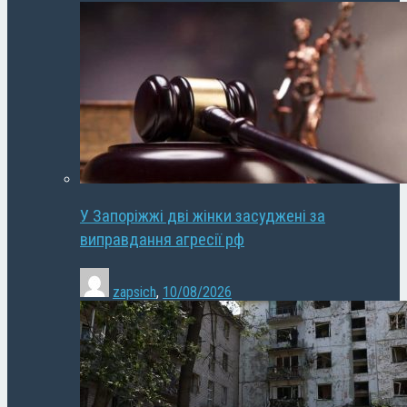
У Запоріжжі дві жінки засуджені за
виправдання агресії рф
zapsich
,
10/08/2026