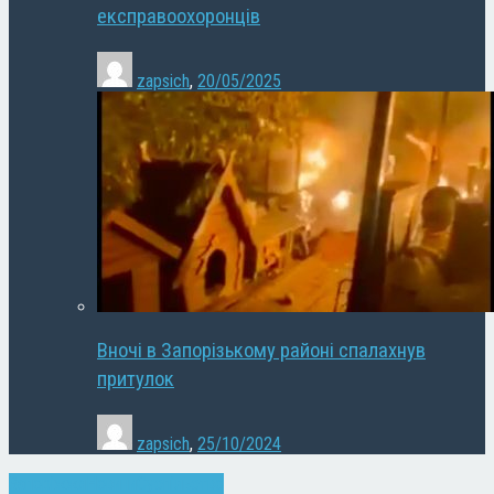
експравоохоронців
zapsich
,
20/05/2025
Вночі в Запорізькому районі спалахнув
притулок
zapsich
,
25/10/2024
Запоріжжя
Новини
Суспільство