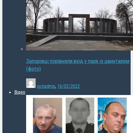
Запоріжці порівняли вхід у парк із цвинтарем
(фото)
sichadmin
,
16/02/2022
Відео