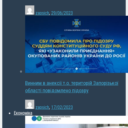
zapsich
,
29/06/2023
Винним в анексії т.о. територій Запорізької
області повідомлено підозру
zapsich
,
17/02/2023
Економіка