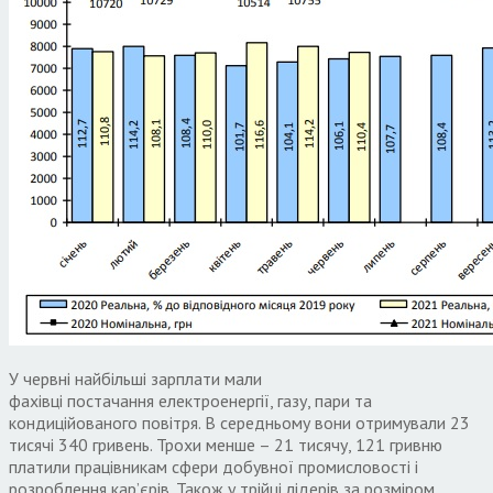
У червні найбільші зарплати мали
фахівці постачання електроенергії, газу, пари та
кондиційованого повітря. В середньому вони отримували 23
тисячі 340 гривень. Трохи менше – 21 тисячу, 121 гривню
платили працівникам сфери добувної промисловості і
розроблення кар’єрів. Також у трійці лідерів за розміром