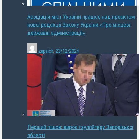
Асоціація міст України працює над проєктом
нової редакції Закону України «Про місцеві
державні адміністрації»
zapsich
,
23/12/2024
Перший пішов: вирок гауляйтеру Запорізької
області