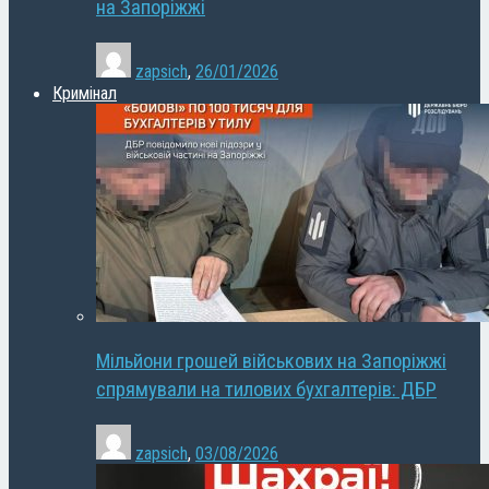
на Запоріжжі
zapsich
,
26/01/2026
Кримінал
Мільйони грошей військових на Запоріжжі
спрямували на тилових бухгалтерів: ДБР
zapsich
,
03/08/2026