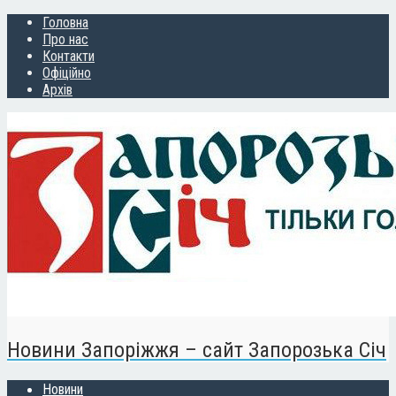
Головна
Про нас
Контакти
Офіційно
Архів
Новини Запоріжжя – сайт Запорозька Січ
Новини