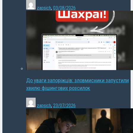
zapsich
,
03/08/2026
До уваги запоріжців: зловмисники запустили
хвилю фішингових розсилок
zapsich
,
23/07/2026