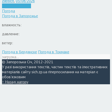
zapsich
,
05/08/2026
Запоріжжя
Новини
Погода
Погода в
Запорожье
влажность:
давление:
ветер:
Погода в Бердянске
Погода в Токмаке
загрузка...
© Запорозька Січ, 2012-2021
У разі використання текстів, частин текстів та ілюстративних
матеріалів сайту sich.zp.ua гіперпосилання на матеріал є
обов'язковим
↑ Назад нагору