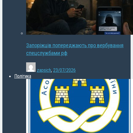
Запоріжців попереджають про вербування
спецслужбами рф
zapsich
,
23/07/2026
Політика