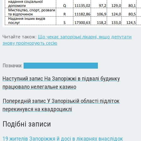
Читайте також:
Що чекає запорізькі лікарні, якщо депутати
знову проігнорують сесію
Позначки:
гроші
Запоріжжя
зарплата
статистика
Наступний запис
На Запоріжжі в підвалі будинку
працювало нелегальне казино
Попередній запис
У Запорізькій області підліток
перекинувся на квадроциклі
Подібні записи
19 жителів Запоріжжя й досі в лікарнях внаслідок