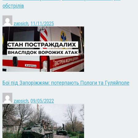
обстрілів
zapsich
,
11/11/2025
Бої під Запоріжжям: потерпають Пологи та Гуляйполе
zapsich
,
09/05/2022