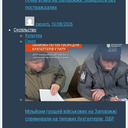
Нічна атака на Запоріжжя: обійшлося без
постраждалих
zapsich
,
10/08/2026
Суспільство
Культура
Спорт
Мільйони грошей військових на Запоріжжі
спрямували на тилових бухгалтерів: ДБР