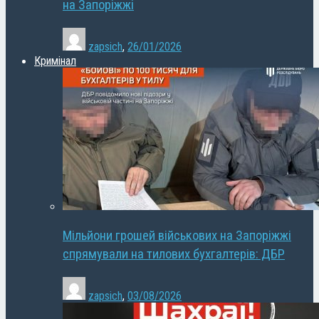
на Запоріжжі
zapsich
,
26/01/2026
Кримінал
Мільйони грошей військових на Запоріжжі
спрямували на тилових бухгалтерів: ДБР
zapsich
,
03/08/2026