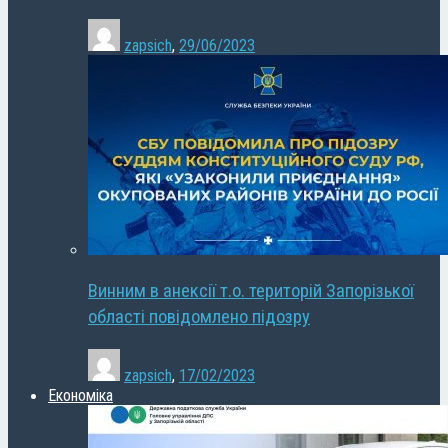
zapsich
,
29/06/2023
Винним в анексії т.о. територій Запорізької
області повідомлено підозру
zapsich
,
17/02/2023
Економіка