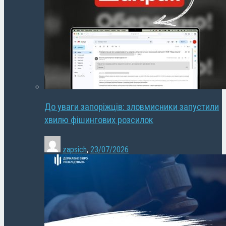
До уваги запоріжців: зловмисники запустили
хвилю фішингових розсилок
zapsich
,
23/07/2026