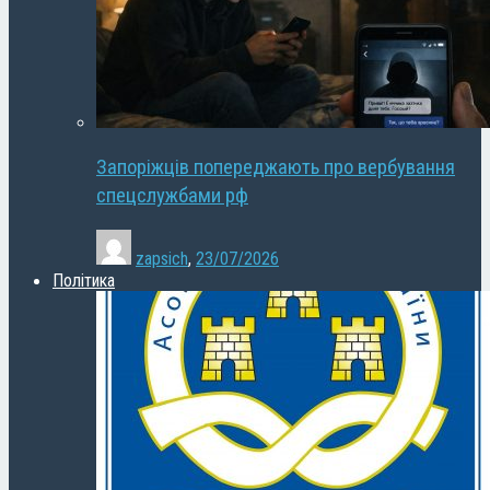
Запоріжців попереджають про вербування
спецслужбами рф
zapsich
,
23/07/2026
Політика