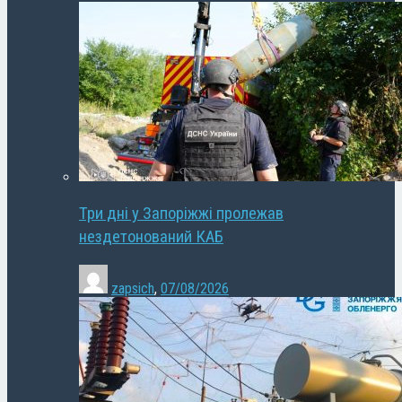
Три дні у Запоріжжі пролежав
нездетонований КАБ
zapsich
,
07/08/2026