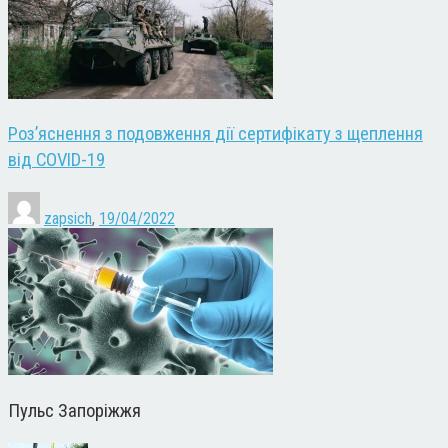
Роз’яснення з подовження дії сертифікату з щеплення
від COVID-19
zapsich
,
19/04/2022
Пульс Запоріжжя