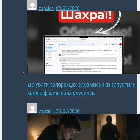
zapsich
,
03/08/2026
До уваги запоріжців: зловмисники запустили
хвилю фішингових розсилок
zapsich
,
23/07/2026