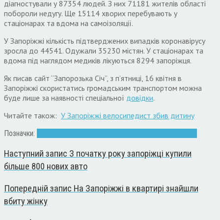
діагностували у 87354 людей. З них 71181 жителів області
побороли недугу. Ще 15114 хворих перебувають у
стаціонарах та вдома на самоізоляції.
У Запоріжжі кількість підтверджених випадків коронавірусу
зросла до 44541. Одужали 35230 містян. У стаціонарах та
вдома під наглядом медиків лікуються 8294 запоріжця.
Як писав сайт “Запорозька Січ”, з п’ятниці, 16 квітня в
Запоріжжі скористатись громадським транспортом можна
буде лише за наявності спеціальної
довідки
.
Читайте також:
У Запоріжжі велосипедист збив дитину
Позначки:
Запоріжжя
інфекція
коронавірус
статистика
хвороба
Наступний запис
З початку року запоріжці купили
більше 800 нових авто
Попередній запис
На Запоріжжі в квартирі знайшли
вбиту жінку