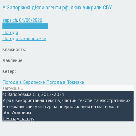
У Запоріжжі діяли агенти рф, яких викрили СБУ
zapsich
,
04/08/2026
Війна
Запоріжжя
Новини
Погода
Погода в
Запорожье
влажность:
давление:
ветер:
Погода в Бердянске
Погода в Токмаке
загрузка...
© Запорозька Січ, 2012-2021
У разі використання текстів, частин текстів та ілюстративних
матеріалів сайту sich.zp.ua гіперпосилання на матеріал є
обов'язковим
↑ Назад нагору