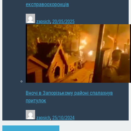
експравоохоронців
zapsich
,
20/05/2025
Вночі в Запорізькому районі спалахнув
притулок
zapsich
,
25/10/2024
Запоріжжя
Новини
Суспільство