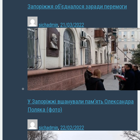
Запоріжжя об’єдналося заради перемоги
sichadmin
,
21/03/2022
У Запоріжжі вшанували пам’ять Олександра
Поляка (фото)
sichadmin
,
22/02/2022