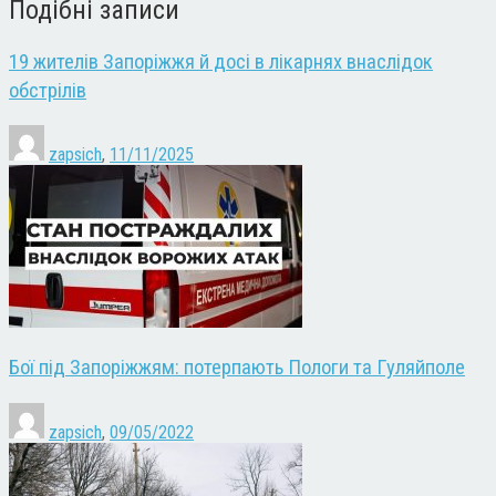
Подібні записи
19 жителів Запоріжжя й досі в лікарнях внаслідок
обстрілів
zapsich
,
11/11/2025
Бої під Запоріжжям: потерпають Пологи та Гуляйполе
zapsich
,
09/05/2022