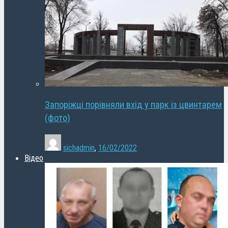
Запоріжці порівняли вхід у парк із цвинтарем
(фото)
sichadmin
,
16/02/2022
Відео