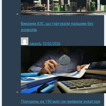
Викрили АЗС, що торгували пальним без
дозволів
zapsich
,
10/02/2026
Порушень на 190 млн грн виявили аудитори