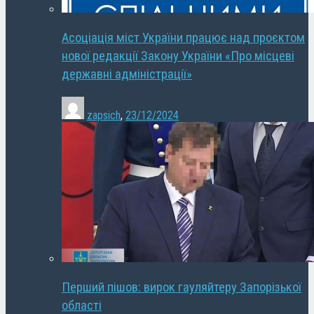
Асоціація міст України працює над проєктом
нової редакції Закону України «Про місцеві
державні адміністрації»
zapsich
,
23/12/2024
Перший пішов: вирок гауляйтеру Запорізької
області