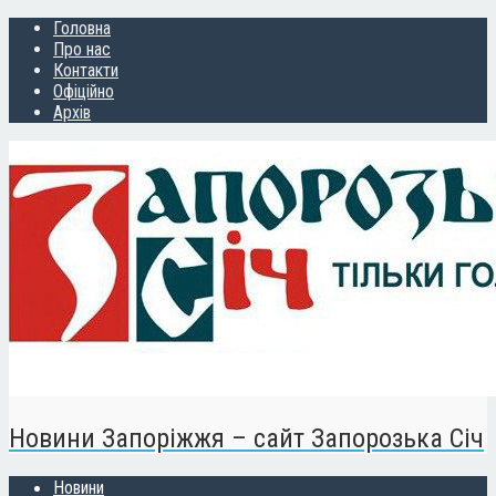
Головна
Про нас
Контакти
Офіційно
Архів
Новини Запоріжжя – сайт Запорозька Січ
Новини