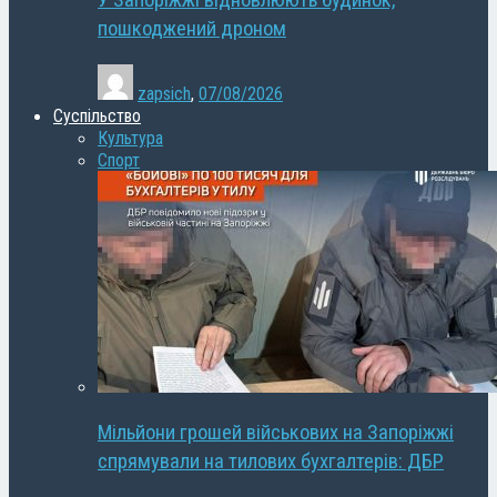
У Запоріжжі відновлюють будинок,
пошкоджений дроном
zapsich
,
07/08/2026
Суспільство
Культура
Спорт
Мільйони грошей військових на Запоріжжі
спрямували на тилових бухгалтерів: ДБР