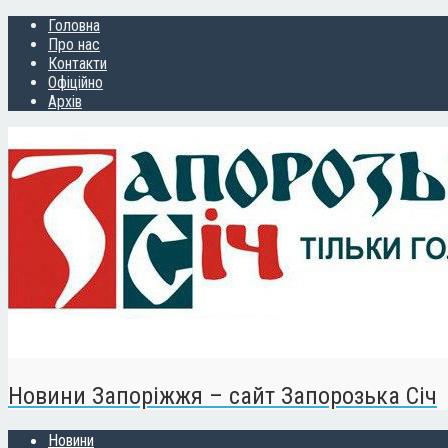
Головна
Про нас
Контакти
Офіційно
Архів
Новини Запоріжжя – сайт Запорозька Січ
Новини