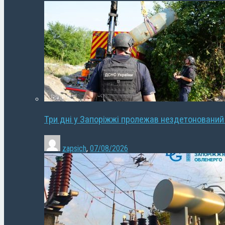
Три дні у Запоріжжі пролежав нездетонований
zapsich
,
07/08/2026