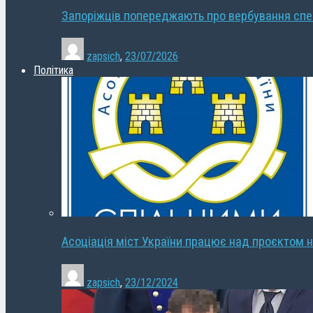
Запоріжців попереджають про вербування сп
zapsich
,
23/07/2026
Політика
Асоціація міст України працює над проєктом н
zapsich
,
23/12/2024