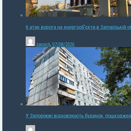
6 атак ворога на енергооб’єкти в Запорізькій о
zapsich
,
07/08/2026
У Запоріжжі відновлюють будинок, пошкодже