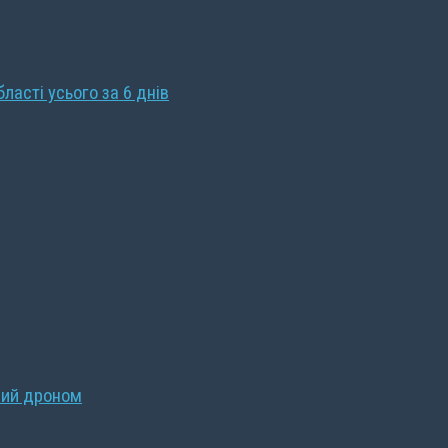
бласті усього за 6 днів
ний дроном