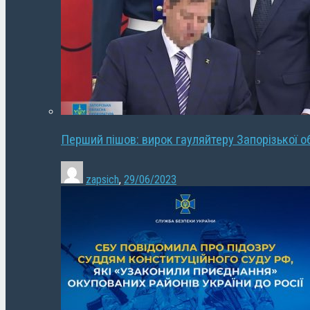
Перший пішов: вирок гауляйтеру Запорізької о
zapsich
,
29/06/2023