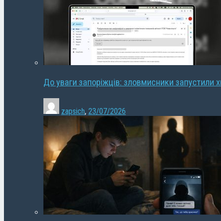
До уваги запоріжців: зловмисники запустили 
zapsich
,
23/07/2026