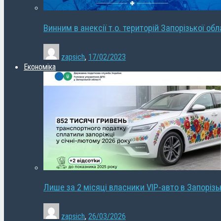
Винним в анексії т.о. територій Запорізької об
zapsich
,
17/02/2023
Економіка
Лише за 2 місяці власники VIP-авто в Запорізь
zapsich
,
26/03/2026