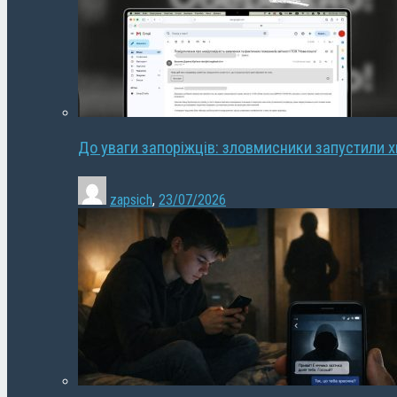
До уваги запоріжців: зловмисники запустили 
zapsich
,
23/07/2026