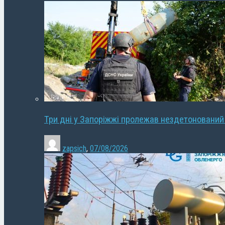
Три дні у Запоріжжі пролежав нездетонований
zapsich
,
07/08/2026