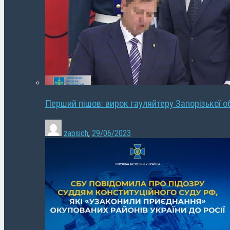
Перший пішов: вирок гауляйтеру Запорізької о
zapsich
,
29/06/2023