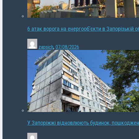
6 атак ворога на енергооб’єкти в Запорізькій о
zapsich
,
07/08/2026
У Запоріжжі відновлюють будинок, пошкодже