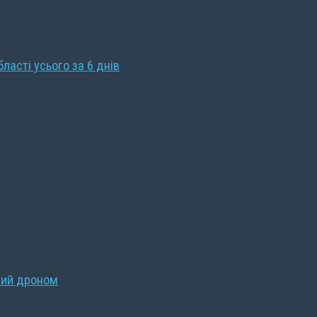
бласті усього за 6 днів
ний дроном