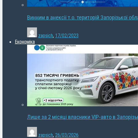
Винним в анексії т.о. територій Запорізької об
zapsich
,
17/02/2023
Економіка
Лише за 2 місяці власники VIP-авто в Запорізь
zapsich
,
26/03/2026