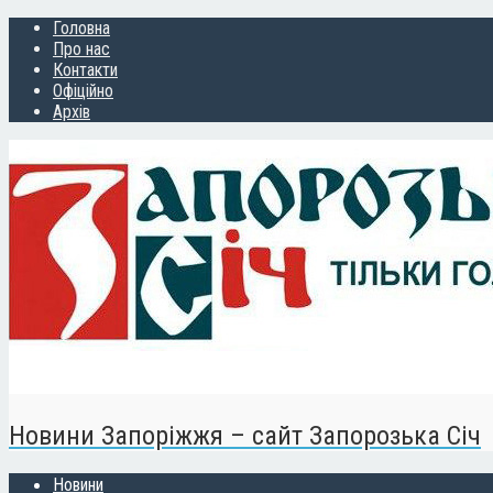
Головна
Про нас
Контакти
Офіційно
Архів
Новини Запоріжжя – сайт Запорозька Січ
Новини