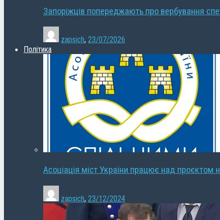
Запоріжців попереджають про вербування сп
zapsich
,
23/07/2026
Політика
Асоціація міст України працює над проєктом н
zapsich
,
23/12/2024