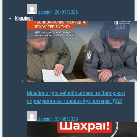
zapsich
,
26/01/2026
Кримінал
Мільйони грошей військових на Запоріжжі
спрямували на тилових бухгалтерів: ДБР
zapsich
,
03/08/2026