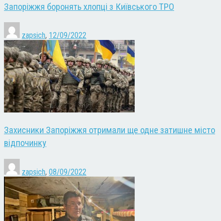
Запоріжжя боронять хлопці з Київського ТРО
zapsich
,
12/09/2022
Захисники Запоріжжя отримали ще одне затишне місто
відпочинку
zapsich
,
08/09/2022