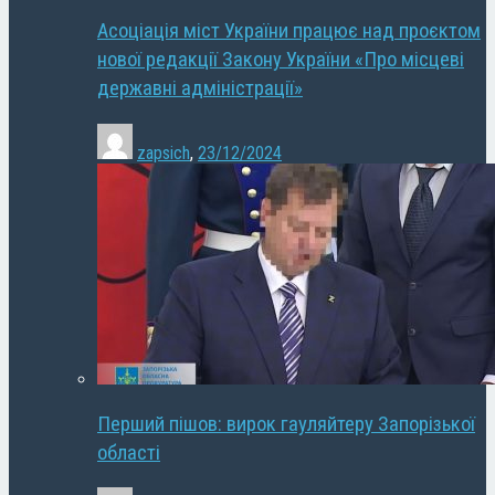
Асоціація міст України працює над проєктом
нової редакції Закону України «Про місцеві
державні адміністрації»
zapsich
,
23/12/2024
Перший пішов: вирок гауляйтеру Запорізької
області