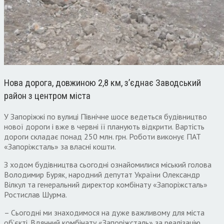
Нова дорога, довжиною 2,8 км, з’єднає Заводський
район з центром міста
У Запоріжжі по вулиці Північне шосе ведеться будівництво
нової дороги і вже в червні її планують відкрити. Вартість
дороги складає понад 250 млн. грн. Роботи виконує ПАТ
«Запоріжсталь» за власні кошти.
З ходом будівництва сьогодні ознайомилися міський голова
Володимир Буряк, народний депутат України Олександр
Вілкул та генеральний директор комбінату «Запоріжсталь»
Ростислав Шурма.
– Сьогодні ми знаходимося на дуже важливому для міста
об’єкті. Вдячний комбінату «Запоріжсталь» за реалізацію