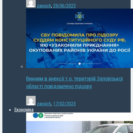
zapsich
,
29/06/2023
Винним в анексії т.о. територій Запорізької
області повідомлено підозру
zapsich
,
17/02/2023
Економіка