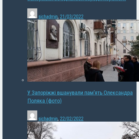
sichadmin
,
21/03/2022
У Запоріжжі вшанували пам’ять Олександра
Поляка (фото)
sichadmin
,
22/02/2022