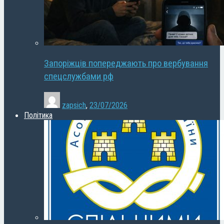
Запоріжців попереджають про вербування
спецслужбами рф
zapsich
,
23/07/2026
Політика