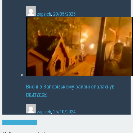
zapsich
,
20/05/2025
Вночі в Запорізькому районі спалахнув
притулок
zapsich
,
25/10/2024
Запоріжжя
Новини