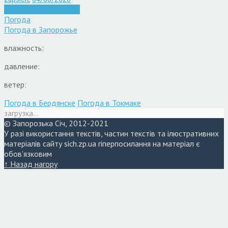
Війна
Запоріжжя
Новини
Погода
Погода в
Запорожье
влажность:
давление:
ветер:
Погода в Бердянске
Погода в Токмаке
загрузка...
© Запорозька Січ, 2012-2021
У разі використання текстів, частин текстів та ілюстративних
матеріалів сайту sich.zp.ua гіперпосилання на матеріал є
обов'язковим
↑ Назад нагору