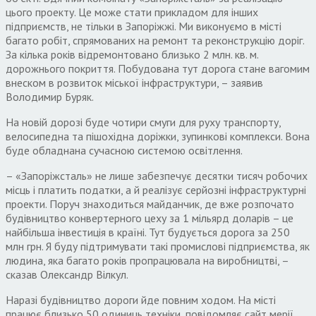
цього проекту. Це може стати прикладом для інших
підприємств, не тільки в Запоріжжі. Ми виконуємо в місті
багато робіт, спрямованих на ремонт та реконструкцію доріг.
За кілька років відремонтовано близько 2 млн. кв. м.
дорожнього покриття. Побудована тут дорога стане вагомим
внеском в розвиток міської інфраструктури, – заявив
Володимир Буряк.
На новій дорозі буде чотири смуги для руху транспорту,
велосипедна та пішохідна доріжки, зупинкові комплекси. Вона
буде обладнана сучасною системою освітлення.
– «Запоріжсталь» не лише забезпечує десятки тисяч робочих
місць і платить податки, а й реалізує серйозні інфраструктурні
проекти. Поруч знаходиться майданчик, де вже розпочато
будівництво конвертерного цеху за 1 мільярд доларів – це
найбільша інвестиція в країні. Тут будується дорога за 250
млн грн. Я буду підтримувати такі промислові підприємства, як
людина, яка багато років пропрацювала на виробництві, –
сказав Олександр Вілкул.
Наразі будівництво дороги йде повним ходом. На місті
працює близько 50 одиниць техніки, повідомляє сайт мерії