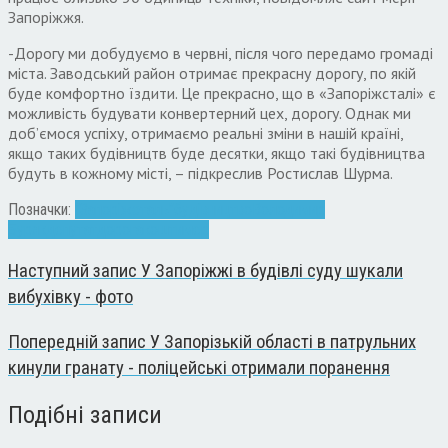
Запоріжжя.
-Дорогу ми добудуємо в червні, після чого передамо громаді
міста. Заводський район отримає прекрасну дорогу, по якій
буде комфортно їздити. Це прекрасно, що в «Запоріжсталі» є
можливість будувати конвертерний цех, дорогу. Однак ми
доб’ємося успіху, отримаємо реальні зміни в нашій країні,
якщо таких будівництв буде десятки, якщо такі будівництва
будуть в кожному місті, – підкреслив Ростислав Шурма.
Позначки:
"Запоріжсталь"
будівництво
Володимир
Буряк
депутат
дорога
кошти
мер
Наступний запис
У Запоріжжі в будівлі суду шукали
вибухівку - фото
Попередній запис
У Запорізькій області в патрульних
кинули гранату - поліцейські отримали поранення
Подібні записи