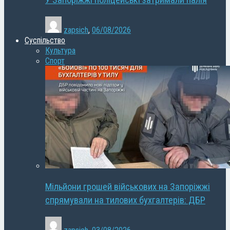
У Запоріжжі поліцейські затримали палія
zapsich
,
06/08/2026
Суспільство
Культура
Спорт
Мільйони грошей військових на Запоріжжі
спрямували на тилових бухгалтерів: ДБР