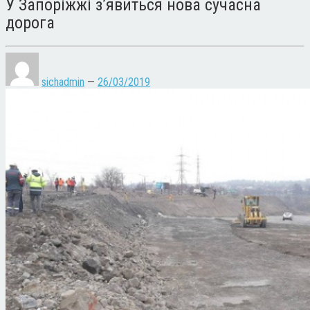
У Запоріжжі з’явиться нова сучасна
дорога
sichadmin
—
26/03/2019