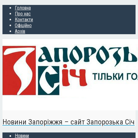
Головна
Про нас
Контакти
Офіційно
Архів
Новини Запоріжжя – сайт Запорозька Січ
Новини