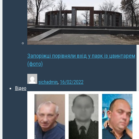
Запоріжці порівняли вхід у парк із цвинтарем
(фото)
sichadmin
,
16/02/2022
Відео