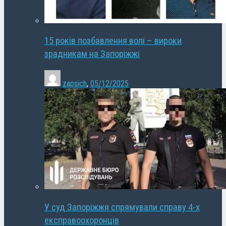
15 років позбавлення волі – вироки
зрадникам на Запоріжжі
zapsich
,
05/12/2025
У суд Запоріжжя спрямували справу 4-х
експравоохоронців