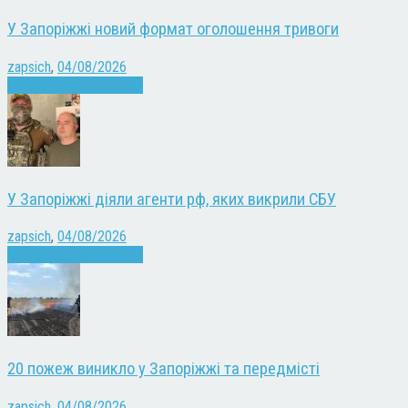
У Запоріжжі новий формат оголошення тривоги
zapsich
,
04/08/2026
Війна
Запоріжжя
Новини
У Запоріжжі діяли агенти рф, яких викрили СБУ
zapsich
,
04/08/2026
Війна
Запоріжжя
Новини
20 пожеж виникло у Запоріжжі та передмісті
zapsich
,
04/08/2026