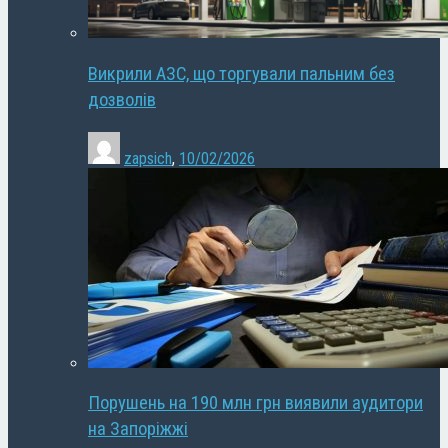
Викрили АЗС, що торгували пальним без
дозволів
zapsich
,
10/02/2026
Порушень на 190 млн грн виявили аудитори
на Запоріжжі