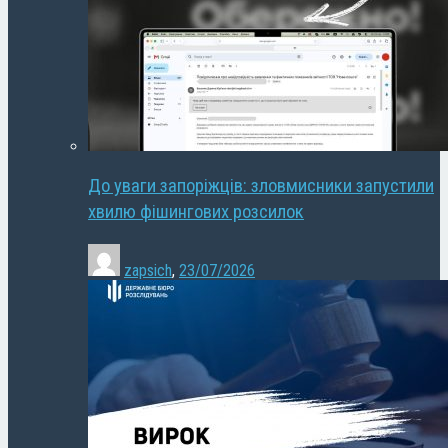
До уваги запоріжців: зловмисники запустили
хвилю фішингових розсилок
zapsich
,
23/07/2026