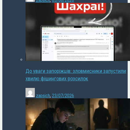
zapsich
,
03/08/2026
До уваги запоріжців: зловмисники запустили
хвилю фішингових розсилок
zapsich
,
23/07/2026