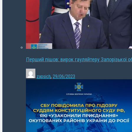
Перший пішов: вирок гауляйтеру Запорізької о
zapsich
,
29/06/2023