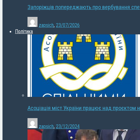
Запоріжців попереджають про вербування сп
zapsich
,
23/07/2026
Політика
Асоціація міст України працює над проєктом н
zapsich
,
23/12/2024