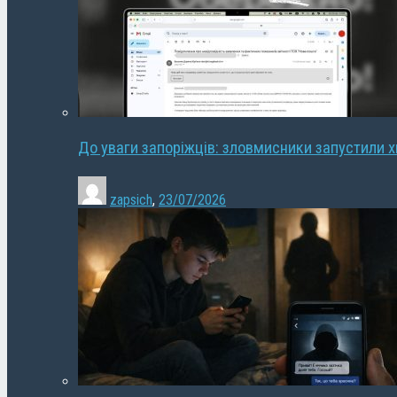
До уваги запоріжців: зловмисники запустили 
zapsich
,
23/07/2026