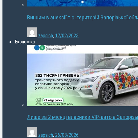
Винним в анексії т.о. територій Запорізької об
zapsich
,
17/02/2023
Економіка
Лише за 2 місяці власники VIP-авто в Запорізь
zapsich
,
26/03/2026