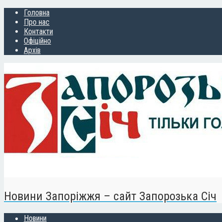
Головна
Про нас
Контакти
Офіційно
Архів
Новини Запоріжжя – сайт Запорозька Січ
Новини