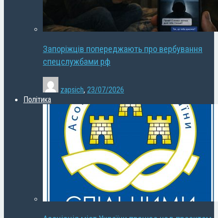
Запоріжців попереджають про вербування
спецслужбами рф
zapsich
,
23/07/2026
Політика