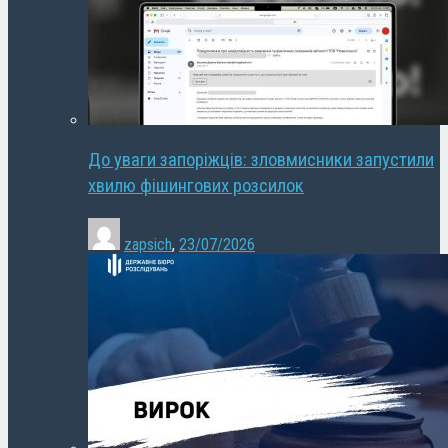
До уваги запоріжців: зловмисники запустили
хвилю фішингових розсилок
zapsich
,
23/07/2026