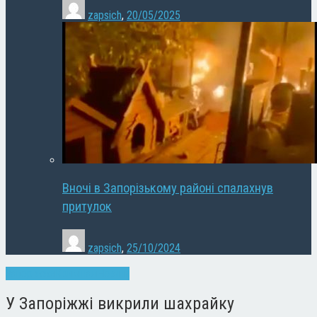
zapsich
,
20/05/2025
Вночі в Запорізькому районі спалахнув
притулок
zapsich
,
25/10/2024
Запоріжжя
Кримінал
Новини
У Запоріжжі викрили шахрайку