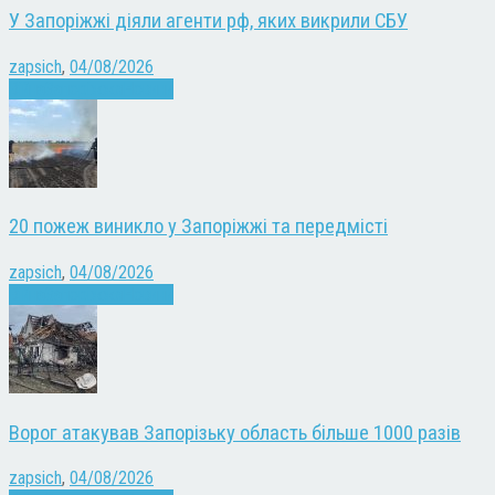
У Запоріжжі діяли агенти рф, яких викрили СБУ
zapsich
,
04/08/2026
Війна
Запоріжжя
Новини
20 пожеж виникло у Запоріжжі та передмісті
zapsich
,
04/08/2026
Війна
Запоріжжя
Новини
Ворог атакував Запорізьку область більше 1000 разів
zapsich
,
04/08/2026