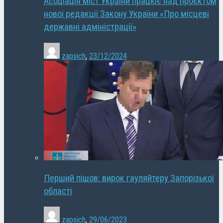
Асоціація міст України працює над проєктом
нової редакції Закону України «Про місцеві
державні адміністрації»
zapsich
,
23/12/2024
Перший пішов: вирок гауляйтеру Запорізької
області
zapsich
,
29/06/2023