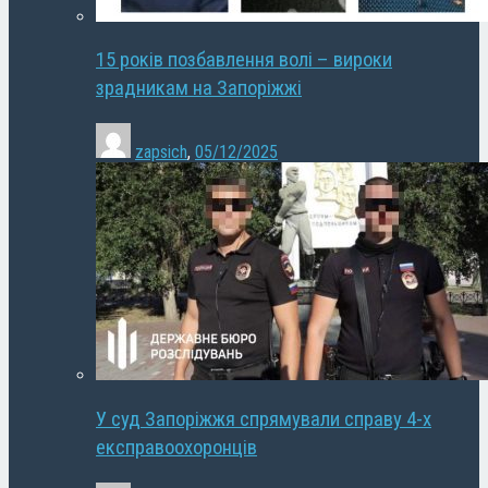
15 років позбавлення волі – вироки
зрадникам на Запоріжжі
zapsich
,
05/12/2025
У суд Запоріжжя спрямували справу 4-х
експравоохоронців