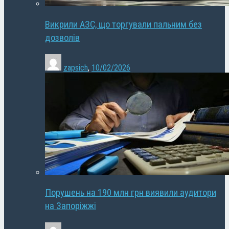
Викрили АЗС, що торгували пальним без
дозволів
zapsich
,
10/02/2026
Порушень на 190 млн грн виявили аудитори
на Запоріжжі