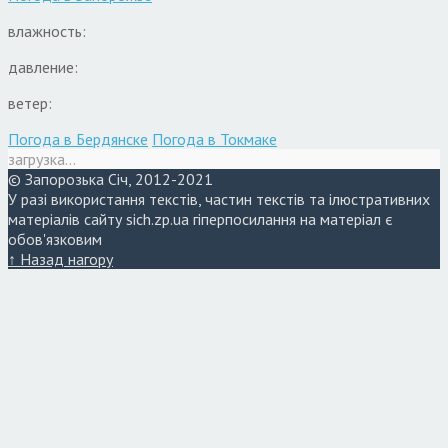
влажность:
давление:
ветер:
Погода в Бердянске
Погода в Токмаке
загрузка...
© Запорозька Січ, 2012-2021
У разі використання текстів, частин текстів та ілюстративних
матеріалів сайту sich.zp.ua гіперпосилання на матеріал є
обов'язковим
↑ Назад нагору