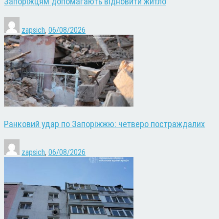
Запоріжцям допомагають відновити житло
zapsich
,
06/08/2026
Ранковий удар по Запоріжжю: четверо постраждалих
zapsich
,
06/08/2026