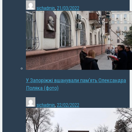
sichadmin
,
21/03/2022
У Запоріжжі вшанували пам’ять Олександра
Поляка (фото)
sichadmin
,
22/02/2022