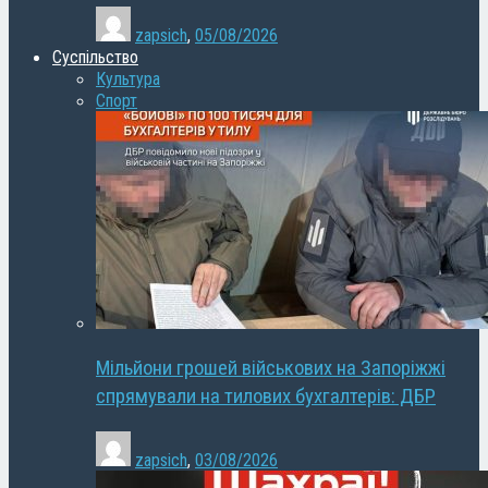
zapsich
,
05/08/2026
Суспільство
Культура
Спорт
Мільйони грошей військових на Запоріжжі
спрямували на тилових бухгалтерів: ДБР
zapsich
,
03/08/2026