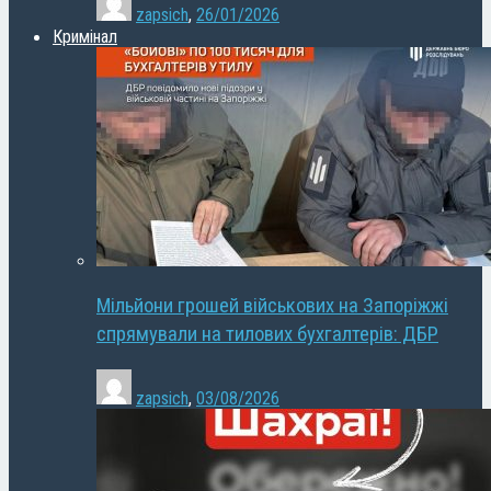
zapsich
,
26/01/2026
Кримінал
Мільйони грошей військових на Запоріжжі
спрямували на тилових бухгалтерів: ДБР
zapsich
,
03/08/2026