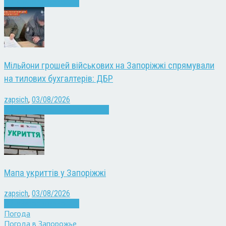
Війна
Запоріжжя
Новини
Мільйони грошей військових на Запоріжжі спрямували
на тилових бухгалтерів: ДБР
zapsich
,
03/08/2026
Війна
Запоріжжя
Кримінал
Новини
Мапа укриттів у Запоріжжі
zapsich
,
03/08/2026
Війна
Запоріжжя
Новини
Погода
Погода в
Запорожье