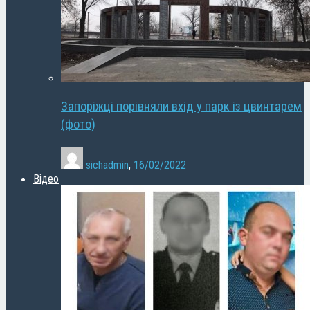
Запоріжці порівняли вхід у парк із цвинтарем
(фото)
sichadmin
,
16/02/2022
Відео