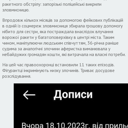
ракетного обстрілу: запорізькі поліцейські викрили
зловмисницю.
Впродовж кількох місяців за допомогою фейкових публікацій
в одній із соцмереж зловмисниця збирала грошову допомогу
нібито для сестри, яка постраждала внаслідок влучання
ворожої ракети у багатоповерхівку в центрі міста. Таким
чином, маніпулюючи людським співчуттям, 36-річна раніше
судима за аналогічні злочини аферистка виманювала у
небайдужих громадян кошти, які витрачала на власні потреби.
На цей час правоохоронці встановили 11 таких епізодів.
Фігурантці інкримінують низку злочинів. Триває досудове
розслідування.