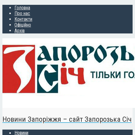
Головна
Про нас
Контакти
Офіційно
Архів
Новини Запоріжжя – сайт Запорозька Січ
Новини