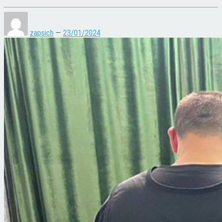
zapsich
—
23/01/2024