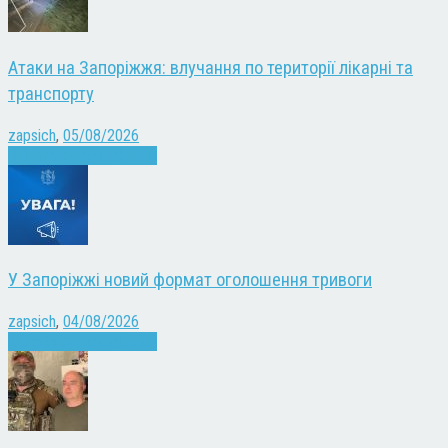
Атаки на Запоріжжя: влучання по території лікарні та
транспорту
zapsich
,
05/08/2026
Війна
Запоріжжя
Новини
У Запоріжжі новий формат оголошення тривоги
zapsich
,
04/08/2026
Війна
Запоріжжя
Новини