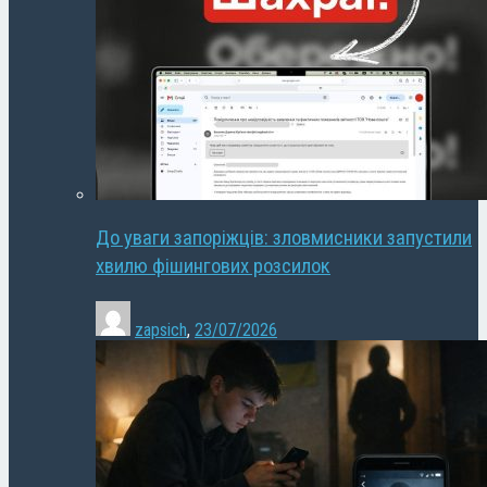
До уваги запоріжців: зловмисники запустили
хвилю фішингових розсилок
zapsich
,
23/07/2026