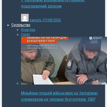
У Запоріжжі відновлюють будинок,
пошкоджений дроном
zapsich
,
07/08/2026
Суспільство
Культура
Спорт
Мільйони грошей військових на Запоріжжі
спрямували на тилових бухгалтерів: ДБР