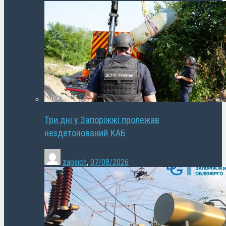
Три дні у Запоріжжі пролежав
нездетонований КАБ
zapsich
,
07/08/2026