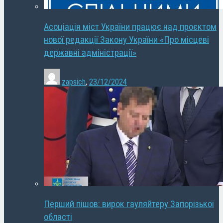
Асоціація міст України працює над проєктом
нової редакції Закону України «Про місцеві
державні адміністрації»
zapsich
,
23/12/2024
Перший пішов: вирок гауляйтеру Запорізької
області