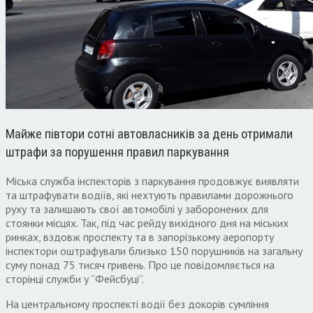
Майже півтори сотні автовласників за день отримали
штрафи за порушення правил паркування
Міська служба інспекторів з паркування продовжує виявляти
та штрафувати водіїв, які нехтують правилами дорожнього
руху та залишають свої автомобілі у заборонених для
стоянки місцях. Так, під час рейду вихідного дня на міських
ринках, вздовж проспекту та в запорізькому аеропорту
інспектори оштрафували близько 150 порушників на загальну
суму понад 75 тисяч гривень. Про це повідомляється на
сторінці служби у “Фейсбуці”.
На центральному проспекті водії без докорів сумління