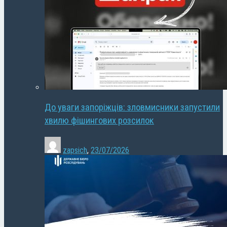
До уваги запоріжців: зловмисники запустили
хвилю фішингових розсилок
zapsich
,
23/07/2026