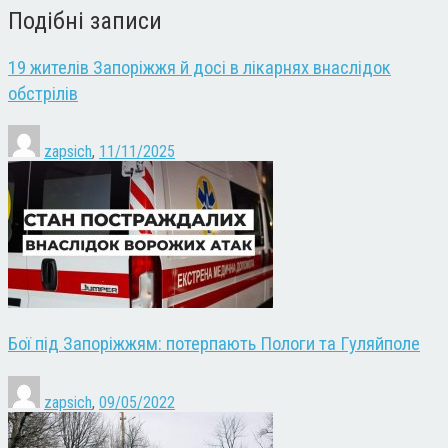
Подібні записи
19 жителів Запоріжжя й досі в лікарнях внаслідок
обстрілів
zapsich
,
11/11/2025
Бої під Запоріжжям: потерпають Пологи та Гуляйполе
zapsich
,
09/05/2022