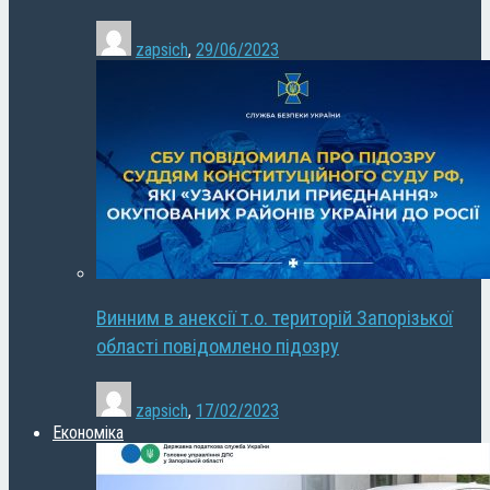
zapsich
,
29/06/2023
Винним в анексії т.о. територій Запорізької
області повідомлено підозру
zapsich
,
17/02/2023
Економіка