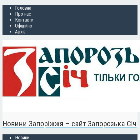
Головна
Про нас
Контакти
Офіційно
Архів
Новини Запоріжжя – сайт Запорозька Січ
Новини