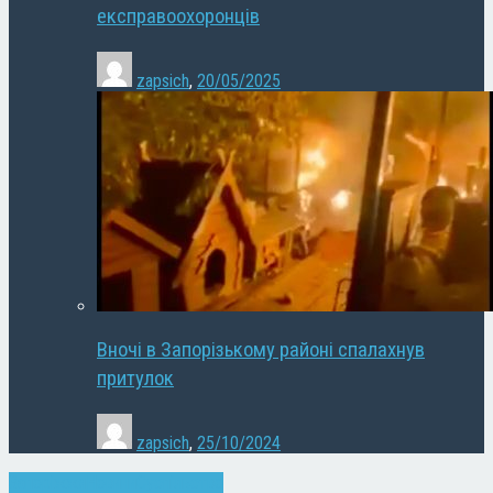
експравоохоронців
zapsich
,
20/05/2025
Вночі в Запорізькому районі спалахнув
притулок
zapsich
,
25/10/2024
Запоріжжя
Новини
Суспільство