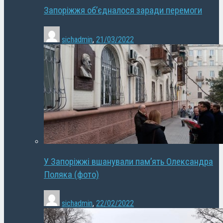
Запоріжжя об’єдналося заради перемоги
sichadmin
,
21/03/2022
У Запоріжжі вшанували пам’ять Олександра
Поляка (фото)
sichadmin
,
22/02/2022