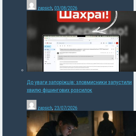
zapsich
,
03/08/2026
До уваги запоріжців: зловмисники запустили
хвилю фішингових розсилок
zapsich
,
23/07/2026