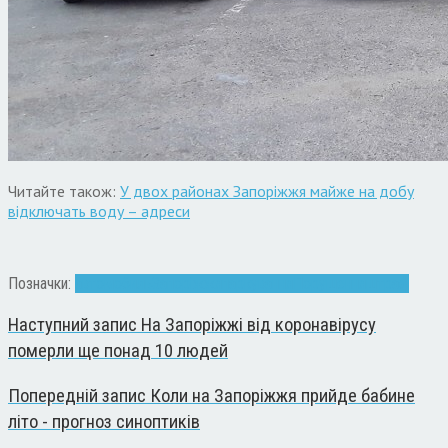
Читайте також:
У двох районах Запоріжжя майже на добу
відключать воду – адреси
Позначки:
автомобиль
Запоріжжя
паркування
Порушення
штраф
Наступний запис
На Запоріжжі від коронавірусу
померли ще понад 10 людей
Попередній запис
Коли на Запоріжжя прийде бабине
літо - прогноз синоптиків