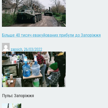
Більше 40 тисяч евакуйованих прибули до Запоріжжя
zapsich
,
26/03/2022
Пульс Запоріжжя