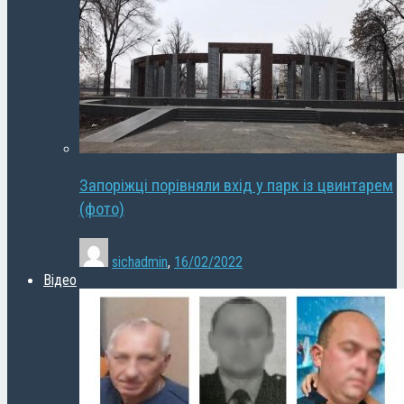
Запоріжці порівняли вхід у парк із цвинтарем
(фото)
sichadmin
,
16/02/2022
Відео