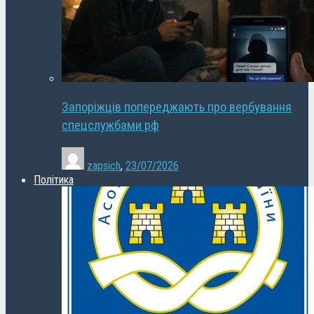
Запоріжців попереджають про вербування
спецслужбами рф
zapsich
,
23/07/2026
Політика