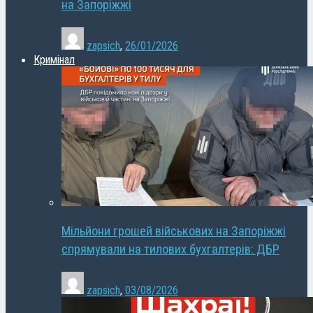
на Запоріжжі
zapsich
,
26/01/2026
Кримінал
Мільйони грошей військових на Запоріжжі
спрямували на тилових бухгалтерів: ДБР
zapsich
,
03/08/2026