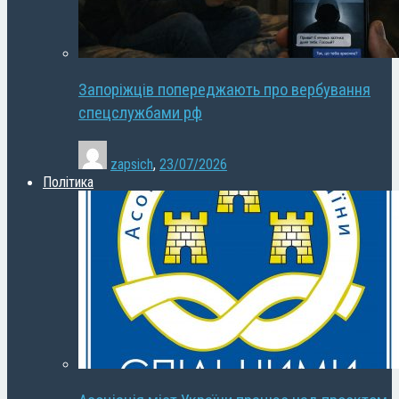
Запоріжців попереджають про вербування
спецслужбами рф
zapsich
,
23/07/2026
Політика