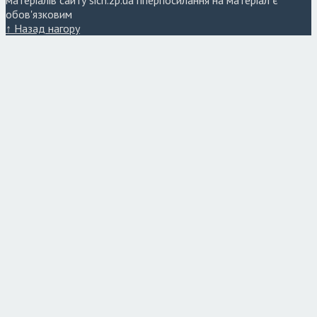
обов'язковим
↑ Назад нагору