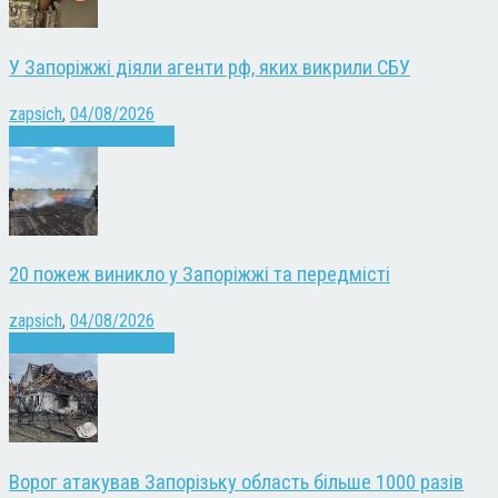
У Запоріжжі діяли агенти рф, яких викрили СБУ
zapsich
,
04/08/2026
Війна
Запоріжжя
Новини
20 пожеж виникло у Запоріжжі та передмісті
zapsich
,
04/08/2026
Війна
Запоріжжя
Новини
Ворог атакував Запорізьку область більше 1000 разів