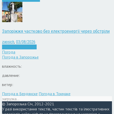
Запоріжжя частково без електроенергії через обстріли
zapsich
,
03/08/2026
Війна
здоров'я
Новини
Погода
Погода в
Запорожье
влажность:
давление:
ветер:
Погода в Бердянске
Погода в Токмаке
загрузка...
© Запорозька Січ, 2012-2021
У разі використання текстів, частин текстів та ілюстративних
матеріалів сайту sich.zp.ua гіперпосилання на матеріал є