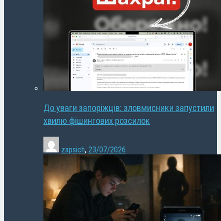
До уваги запоріжців: зловмисники запустили
хвилю фішингових розсилок
zapsich
,
23/07/2026