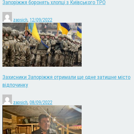
Запоріжжя боронять хлопці з Київського ТРО
zapsich
,
12/09/2022
Захисники Запоріжжя отримали ще одне затишне місто
відпочинку
zapsich
,
08/09/2022