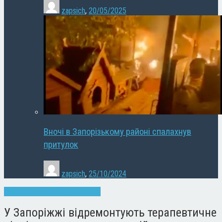
zapsich
,
20/05/2025
Вночі в Запорізькому районі спалахнув
притулок
zapsich
,
25/10/2024
Запоріжжя
Новини
Суспільство
У Запоріжжі відремонтують терапевтичне