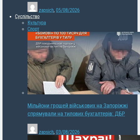
zapsich
,
05/08/2026
Суспільство
Культура
Спорт
Мільйони грошей військових на Запоріжжі
спрямували на тилових бухгалтерів: ДБР
zapsich
,
03/08/2026