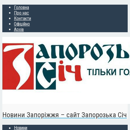
Головна
Про нас
Контакти
Офіційно
Архів
Новини Запоріжжя – сайт Запорозька Січ
Новини