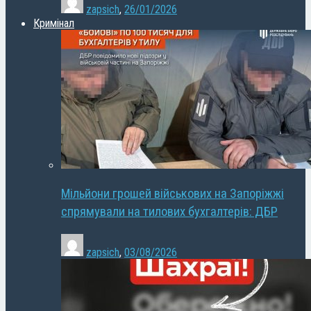
zapsich
,
26/01/2026
Кримінал
Мільйони грошей військових на Запоріжжі
спрямували на тилових бухгалтерів: ДБР
zapsich
,
03/08/2026