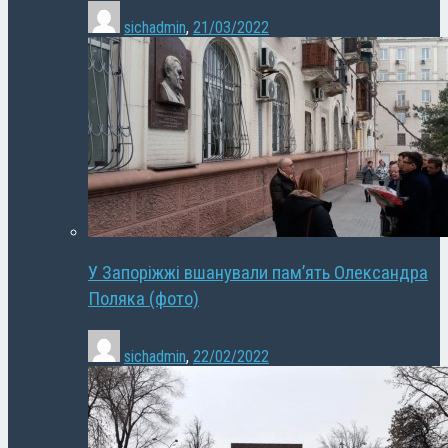
sichadmin
,
21/03/2022
У Запоріжжі вшанували пам’ять Олександра
Поляка (фото)
sichadmin
,
22/02/2022