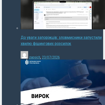
До уваги запоріжців: зловмисники запустили
хвилю фішингових розсилок
zapsich
,
23/07/2026