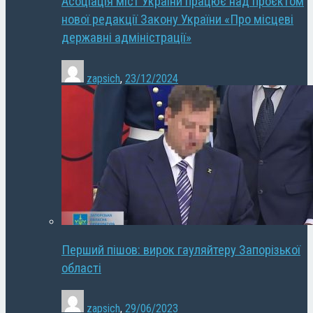
Асоціація міст України працює над проєктом
нової редакції Закону України «Про місцеві
державні адміністрації»
zapsich
,
23/12/2024
Перший пішов: вирок гауляйтеру Запорізької
області
zapsich
,
29/06/2023