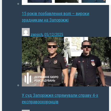
15 років позбавлення волі – вироки
зрадникам на Запоріжжі
zapsich
,
05/12/2025
У суд Запоріжжя спрямували справу 4-х
експравоохоронців