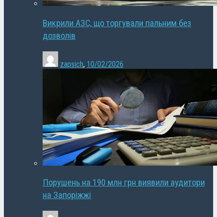
Викрили АЗС, що торгували пальним без
дозволів
zapsich
,
10/02/2026
Порушень на 190 млн грн виявили аудитори
на Запоріжжі