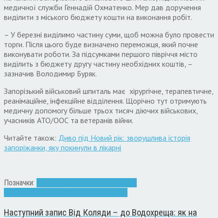
медичної служби Геннадій Охматенко. Мер дав доручення
виділити з міського бюджету кошти на виконання робіт.
– У березні виділимо частину суми, щоб можна було провести
торги. Після цього буде визначено переможця, який почне
виконувати роботи. За підсумками першого півріччя місто
виділить з бюджету другу частину необхідних коштів, –
зазначив Володимир Буряк.
Запорізький військовий шпиталь має хірургічне, терапевтичне,
реанімаційне, інфекційне відділення. Щорічно тут отримують
медичну допомогу більше трьох тисяч діючих військових,
учасників АТО/ООС та ветеранів війни.
Читайте також:
Диво під Новий рік: зворушлива історія
запоріжанки, яку покинули в лікарні
Позначки:
військовий госпіталь
Володимир
Буряк
Запоріжжя
мер
ремонт відділення
Наступний запис
Від Коляди – до Водохреща: як на