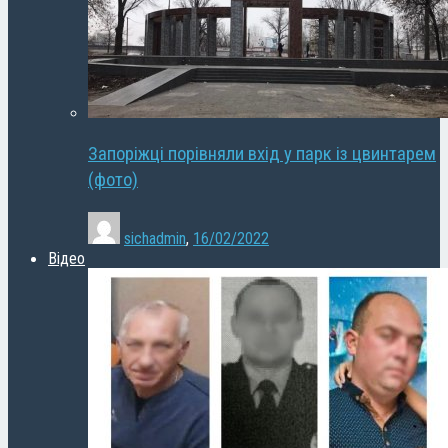
Запоріжці порівняли вхід у парк із цвинтарем
(фото)
sichadmin
,
16/02/2022
Відео