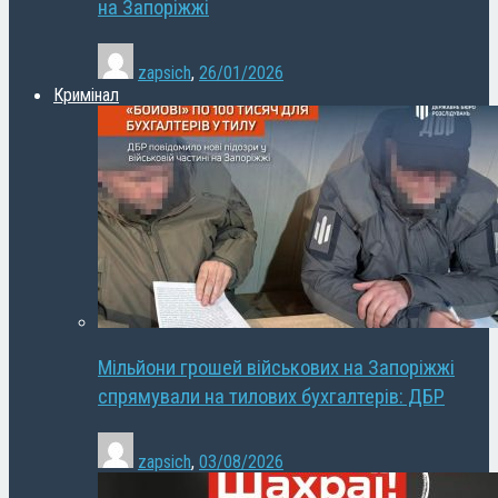
на Запоріжжі
zapsich
,
26/01/2026
Кримінал
Мільйони грошей військових на Запоріжжі
спрямували на тилових бухгалтерів: ДБР
zapsich
,
03/08/2026