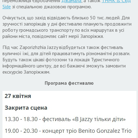
переможниця Євробачення
Джамала
, а також
ТНМК & Схід
Side
зі спеціальною джазовою програмою.
Очікується, що захід відвідають близько 50 тис. людей. Для
зручності запоріжців у дні фестивалю планують продовжити
роботу громадського транспорту по всіх маршрутах в усі
райони міста, повідомляє сайт мерії Запоріжжя.
Під час Zaporizhzhia Jazzy відбудеться також фестиваль
вуличної їжі, для дітей працюватимуть різноманітні розваги.
Будуть також цікаві фотозони та локація Туристичного
інформаційного центру, де всі бажаючі зможуть замовити
екскурсію Запоріжжям.
Програма фестивалю