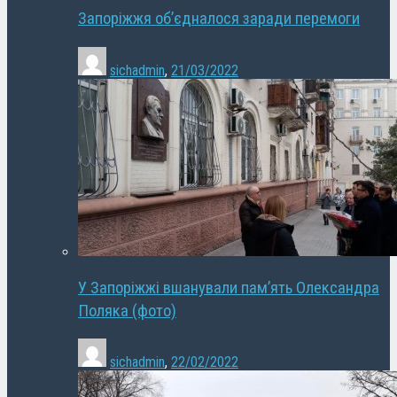
Запоріжжя об’єдналося заради перемоги
sichadmin
,
21/03/2022
У Запоріжжі вшанували пам’ять Олександра
Поляка (фото)
sichadmin
,
22/02/2022