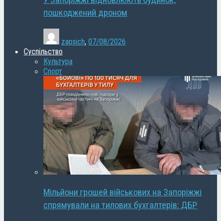
У Запоріжжі відновлюють будинок,
пошкоджений дроном
zapsich
,
07/08/2026
Суспільство
Культура
Спорт
Мільйони грошей військових на Запоріжжі
спрямували на тилових бухгалтерів: ДБР