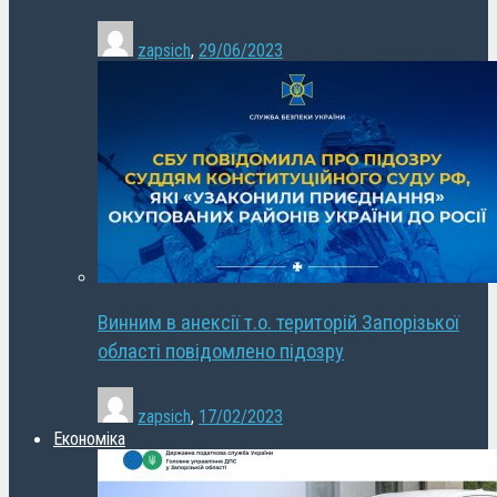
zapsich
,
29/06/2023
Винним в анексії т.о. територій Запорізької
області повідомлено підозру
zapsich
,
17/02/2023
Економіка