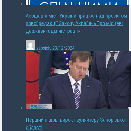
Асоціація міст України працює над проєктом
нової редакції Закону України «Про місцеві
державні адміністрації»
zapsich
,
23/12/2024
Перший пішов: вирок гауляйтеру Запорізької
області