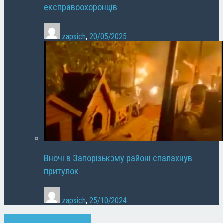
експравоохоронців
zapsich
,
20/05/2025
Вночі в Запорізькому районі спалахнув
притулок
zapsich
,
25/10/2024
Запоріжжя
Культура
Новини