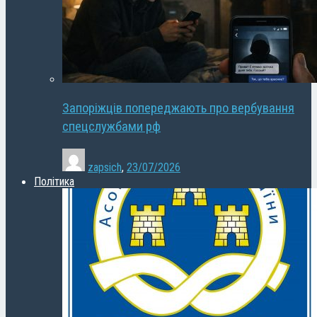
Запоріжців попереджають про вербування
спецслужбами рф
zapsich
,
23/07/2026
Політика