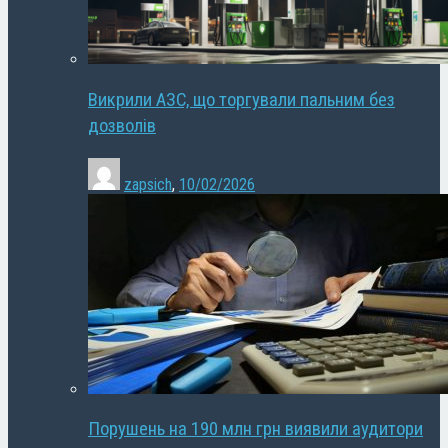
Викрили АЗС, що торгували пальним без
дозволів
zapsich
,
10/02/2026
Порушень на 190 млн грн виявили аудитори