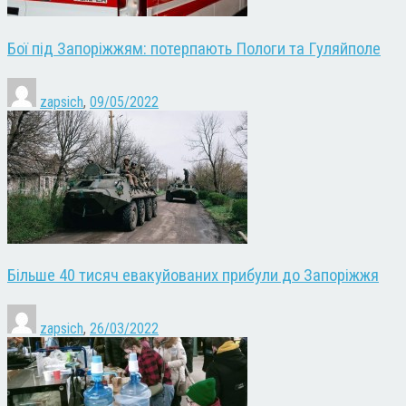
Бої під Запоріжжям: потерпають Пологи та Гуляйполе
zapsich
,
09/05/2022
Більше 40 тисяч евакуйованих прибули до Запоріжжя
zapsich
,
26/03/2022