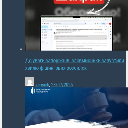
До уваги запоріжців: зловмисники запустили
хвилю фішингових розсилок
zapsich
,
23/07/2026