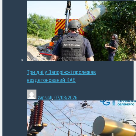
Три дні у Запоріжжі пролежав
нездетонований КАБ
zapsich
,
07/08/2026