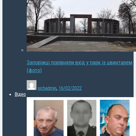
Запоріжці порівняли вхід у парк із цвинтарем
(фото)
sichadmin
,
16/02/2022
Відео