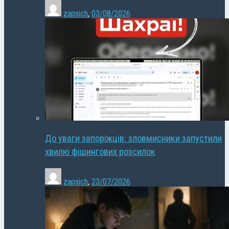
zapsich
,
03/08/2026
До уваги запоріжців: зловмисники запустили
хвилю фішингових розсилок
zapsich
,
23/07/2026