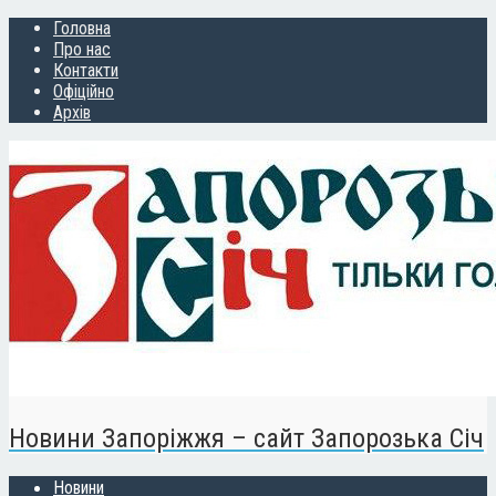
Головна
Про нас
Контакти
Офіційно
Архів
Новини Запоріжжя – сайт Запорозька Січ
Новини