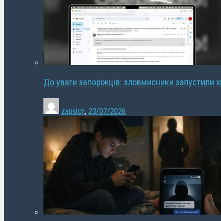
До уваги запоріжців: зловмисники запустили 
zapsich
,
23/07/2026