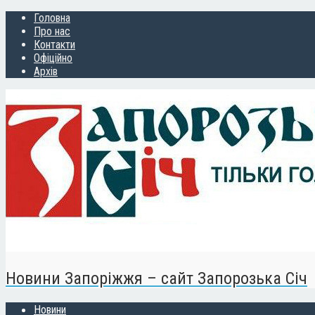
Головна
Про нас
Контакти
Офіційно
Архів
Новини Запоріжжя – сайт Запорозька Січ
Новини