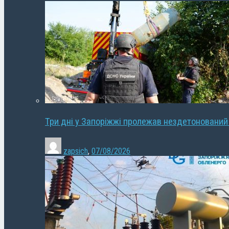
Три дні у Запоріжжі пролежав нездетонований
zapsich
,
07/08/2026