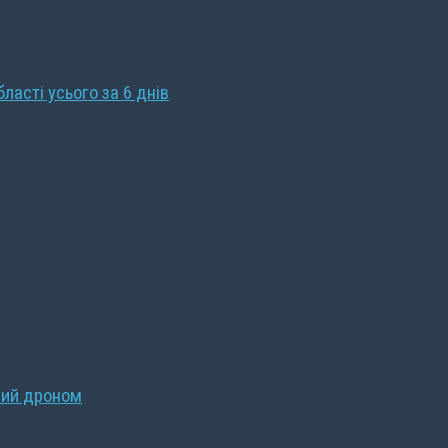
бласті усього за 6 днів
ний дроном