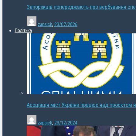
Запоріжців попереджають про вербування сп
zapsich
,
23/07/2026
Політика
Асоціація міст України працює над проєктом н
zapsich
,
23/12/2024