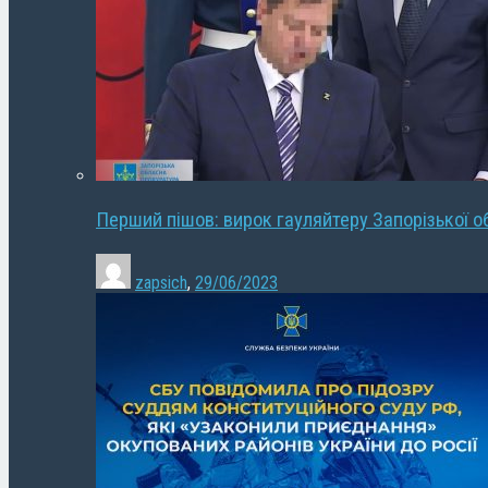
Перший пішов: вирок гауляйтеру Запорізької о
zapsich
,
29/06/2023