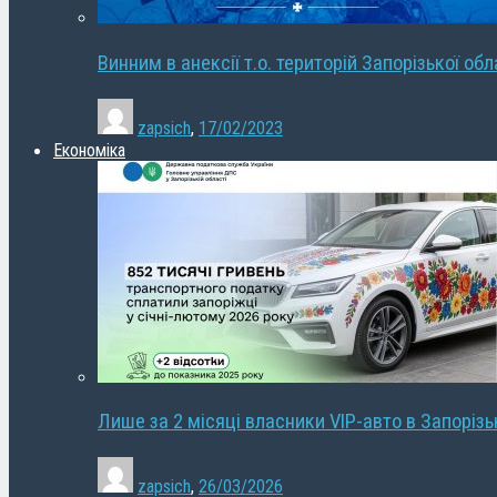
Винним в анексії т.о. територій Запорізької об
zapsich
,
17/02/2023
Економіка
Лише за 2 місяці власники VIP-авто в Запорізь
zapsich
,
26/03/2026