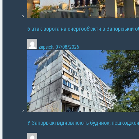
6 атак ворога на енергооб’єкти в Запорізькій о
zapsich
,
07/08/2026
У Запоріжжі відновлюють будинок, пошкодже