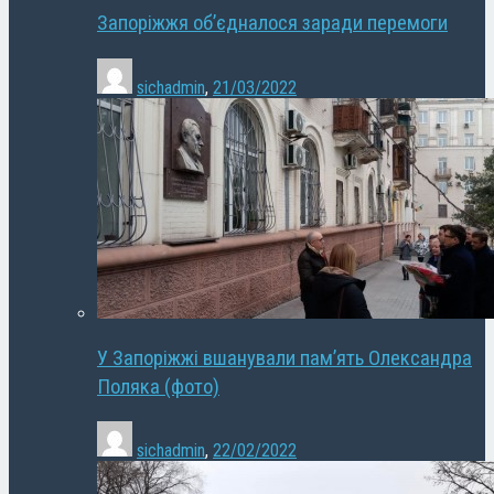
Запоріжжя об’єдналося заради перемоги
sichadmin
,
21/03/2022
У Запоріжжі вшанували пам’ять Олександра
Поляка (фото)
sichadmin
,
22/02/2022