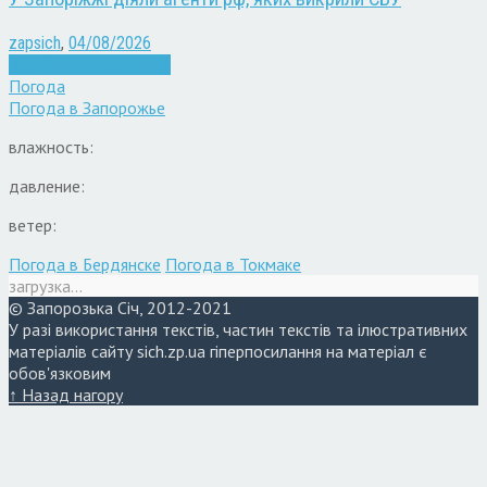
zapsich
,
04/08/2026
Війна
Запоріжжя
Новини
Погода
Погода в
Запорожье
влажность:
давление:
ветер:
Погода в Бердянске
Погода в Токмаке
загрузка...
© Запорозька Січ, 2012-2021
У разі використання текстів, частин текстів та ілюстративних
матеріалів сайту sich.zp.ua гіперпосилання на матеріал є
обов'язковим
↑ Назад нагору