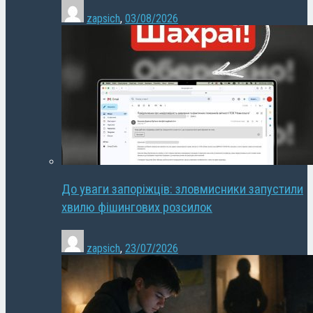
zapsich
,
03/08/2026
До уваги запоріжців: зловмисники запустили
хвилю фішингових розсилок
zapsich
,
23/07/2026