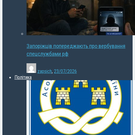
Запоріжців попереджають про вербування
спецслужбами рф
zapsich
,
23/07/2026
Політика