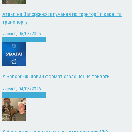
Атаки на Запоріжжя: влучання по території лікарні та
транспорту
zapsich
,
05/08/2026
Війна
Запоріжжя
Новини
У Запоріжжі новий формат оголошення тривоги
zapsich
,
04/08/2026
Війна
Запоріжжя
Новини
У Запоріжжі діяли агенти рф, яких викрили СБУ