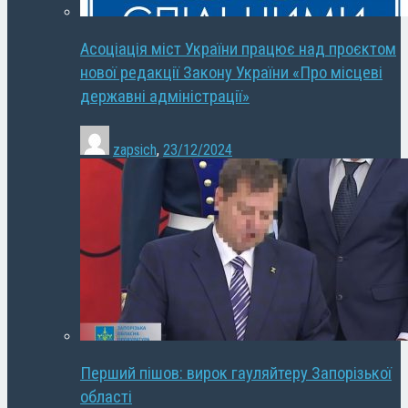
Асоціація міст України працює над проєктом
нової редакції Закону України «Про місцеві
державні адміністрації»
zapsich
,
23/12/2024
Перший пішов: вирок гауляйтеру Запорізької
області