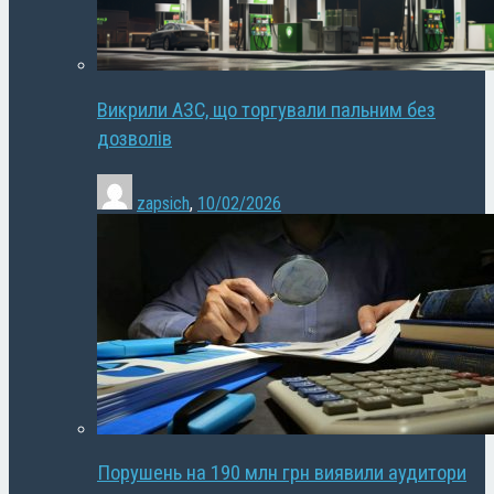
Викрили АЗС, що торгували пальним без
дозволів
zapsich
,
10/02/2026
Порушень на 190 млн грн виявили аудитори