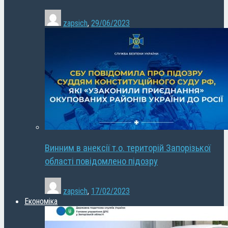
zapsich
,
29/06/2023
Винним в анексії т.о. територій Запорізької
області повідомлено підозру
zapsich
,
17/02/2023
Економіка