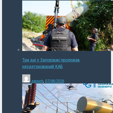
Три дні у Запоріжжі пролежав
нездетонований КАБ
zapsich
,
07/08/2026