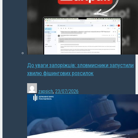
До уваги запоріжців: зловмисники запустили
хвилю фішингових розсилок
zapsich
,
23/07/2026