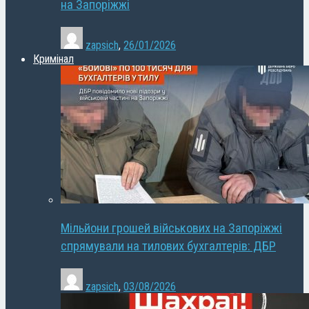
на Запоріжжі
zapsich
,
26/01/2026
Кримінал
Мільйони грошей військових на Запоріжжі
спрямували на тилових бухгалтерів: ДБР
zapsich
,
03/08/2026