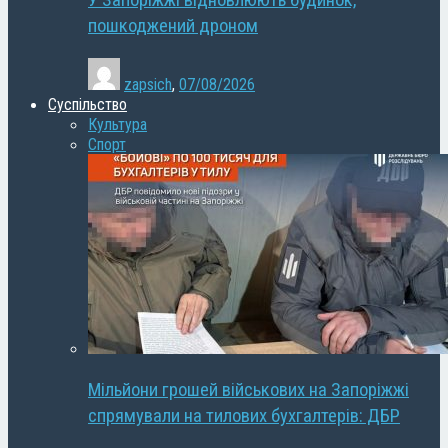
У Запоріжжі відновлюють будинок,
пошкоджений дроном
zapsich
,
07/08/2026
Суспільство
Культура
Спорт
Мільйони грошей військових на Запоріжжі
спрямували на тилових бухгалтерів: ДБР