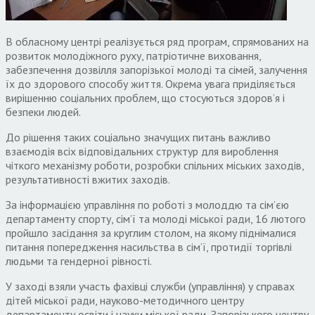
В обласному центрі реалізується ряд програм, спрямованих на
розвиток молодіжного руху, патріотичне виховання,
забезпечення дозвілля запорізької молоді та сімей, залучення
їх до здорового способу життя. Окрема увага приділяється
вирішенню соціальних проблем, що стосуються здоров’я і
безпеки людей.
До рішення таких соціально значущих питань важливо
взаємодія всіх відповідальних структур для вироблення
чіткого механізму роботи, розробки спільних міських заходів,
результативності вжитих заходів.
За інформацією управління по роботі з молоддю та сім’єю
департаменту спорту, сім’ї та молоді міської ради, 16 лютого
пройшло засідання за круглим столом, на якому піднімалися
питання попередження насильства в сім’ї, протидії торгівлі
людьми та гендерної рівності.
У заході взяли участь фахівці служби (управління) у справах
дітей міської ради, науково-методичного центру
департаменту освіти і науки міської ради, Запорізького центру