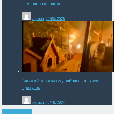
експравоохоронців
zapsich
,
20/05/2025
Вночі в Запорізькому районі спалахнув
притулок
zapsich
,
25/10/2024
Запоріжжя
Новини