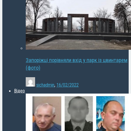
Запоріжці порівняли вхід у парк із цвинтарем
(фото)
sichadmin
,
16/02/2022
Відео