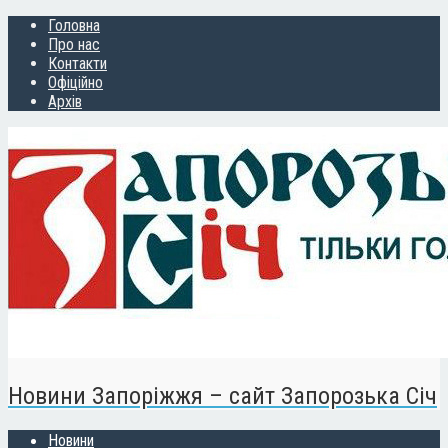
Головна
Про нас
Контакти
Офіційно
Архів
Новини Запоріжжя – сайт Запорозька Січ
Новини