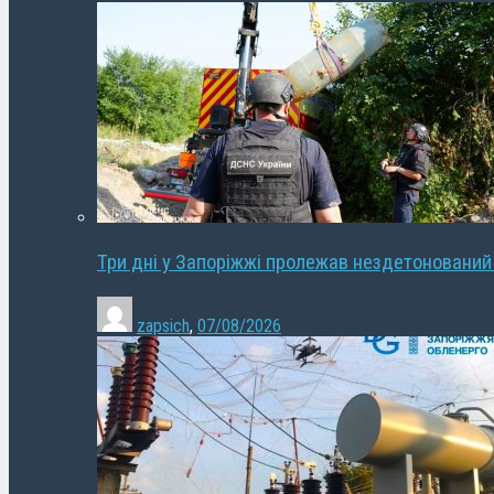
Три дні у Запоріжжі пролежав нездетонований
zapsich
,
07/08/2026