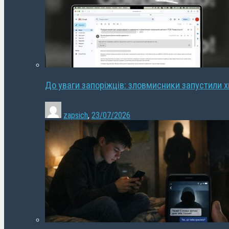
До уваги запоріжців: зловмисники запустили 
zapsich
,
23/07/2026