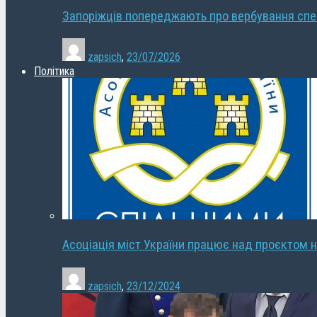
Запоріжців попереджають про вербування сп
zapsich
,
23/07/2026
Політика
Асоціація міст України працює над проєктом н
zapsich
,
23/12/2024