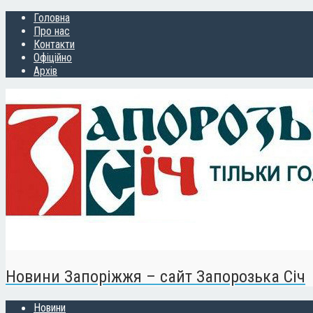
Головна
Про нас
Контакти
Офіційно
Архів
Новини Запоріжжя – сайт Запорозька Січ
Новини