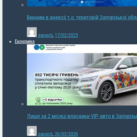
Винним в анексії т.о. територій Запорізької об
zapsich
,
17/02/2023
Економіка
Лише за 2 місяці власники VIP-авто в Запорізь
zapsich
,
26/03/2026