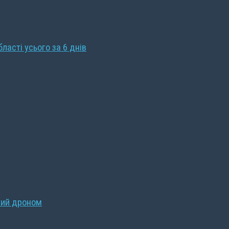
бласті усього за 6 днів
ний дроном