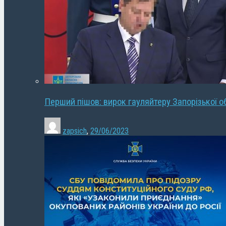
Перший пішов: вирок гауляйтеру Запорізької о
zapsich
,
29/06/2023