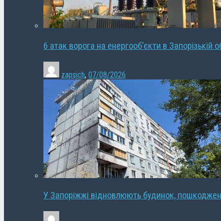
6 атак ворога на енергооб’єкти в Запорізькій о
zapsich
,
07/08/2026
У Запоріжжі відновлюють будинок, пошкодже