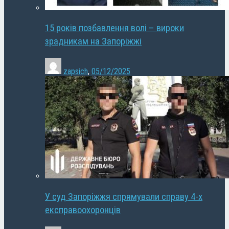
15 років позбавлення волі – вироки
зрадникам на Запоріжжі
zapsich
,
05/12/2025
У суд Запоріжжя спрямували справу 4-х
експравоохоронців