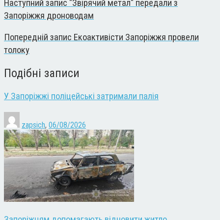
Наступний запис
"Звірячий метал" передали з
Запоріжжя дроноводам
Попередній запис
Екоактивісти Запоріжжя провели
толоку
Подібні записи
У Запоріжжі поліцейські затримали палія
zapsich
,
06/08/2026
Запоріжцям допомагають відновити житло