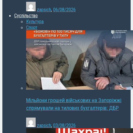
zapsich
,
06/08/2026
Суспільство
Культура
Спорт
Мільйони грошей військових на Запоріжжі
спрямували на тилових бухгалтерів: ДБР
zapsich
,
03/08/2026