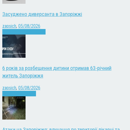
Засуджено диверсанта в Запоріжжі
zapsich
,
05/08/2026
Війна
Запоріжжя
Новини
6 років за розбещення дитини отримав 63-річний
житель Запоріжжя
zapsich
,
05/08/2026
Запоріжжя
Новини
Атаки на Запоріжжя: влучання по території лікарні та