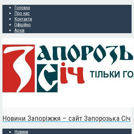
Головна
Про нас
Контакти
Офіційно
Архів
Новини Запоріжжя – сайт Запорозька Січ
Новини