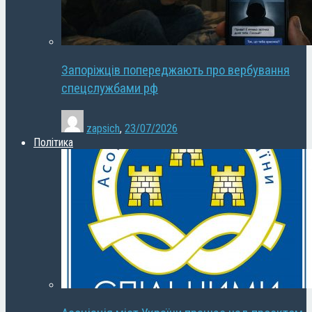
Запоріжців попереджають про вербування
спецслужбами рф
zapsich
,
23/07/2026
Політика