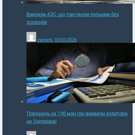
Викрили АЗС, що торгували пальним без
дозволів
zapsich
,
10/02/2026
Порушень на 190 млн грн виявили аудитори
на Запоріжжі