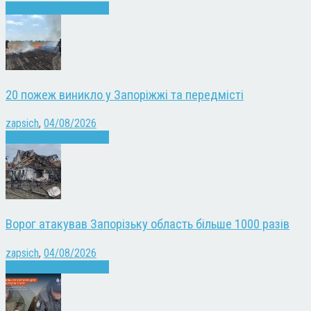
Війна
Запоріжжя
Новини
20 пожеж виникло у Запоріжжі та передмісті
zapsich
,
04/08/2026
Війна
Запоріжжя
Новини
Ворог атакував Запорізьку область більше 1000 разів
zapsich
,
04/08/2026
Війна
Запоріжжя
Новини