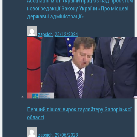
Асоціація міст України працює над проєктом
нової редакції Закону України «Про місцеві
державні адміністрації»
zapsich
,
23/12/2024
Перший пішов: вирок гауляйтеру Запорізької
області
zapsich
,
29/06/2023