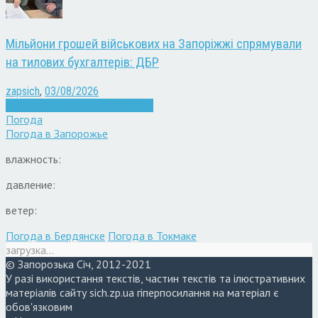
Мільйони грошей військових на Запоріжжі спрямували
на тилових бухгалтерів: ДБР
zapsich
,
03/08/2026
Війна
Запоріжжя
Кримінал
Новини
Погода
Погода в
Запорожье
влажность:
давление:
ветер:
Погода в Бердянске
Погода в Токмаке
загрузка...
© Запорозька Січ, 2012-2021
У разі використання текстів, частин текстів та ілюстративних
матеріалів сайту sich.zp.ua гіперпосилання на матеріал є
обов'язковим