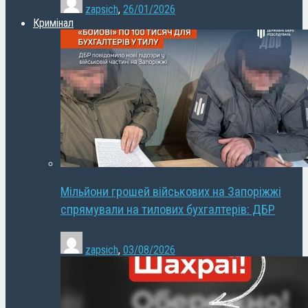
zapsich
,
26/01/2026
Кримінал
Мільйони грошей військових на Запоріжжі
спрямували на тилових бухгалтерів: ДБР
zapsich
,
03/08/2026