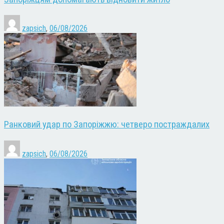
zapsich
,
06/08/2026
Ранковий удар по Запоріжжю: четверо постраждалих
zapsich
,
06/08/2026