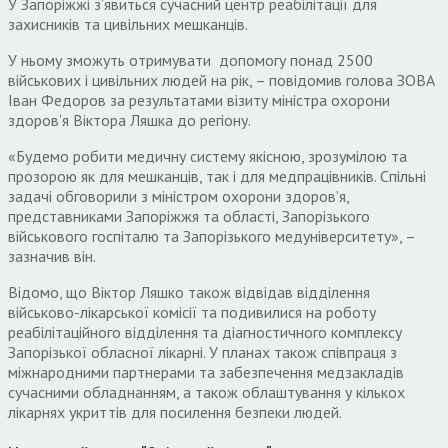
У Запоріжжі з’явиться сучасний центр реабілітації для
захисників та цивільних мешканців.
У ньому зможуть отримувати допомогу понад 2500
військових і цивільних людей на рік, – повідомив голова ЗОВА
Іван Федоров за результатами візиту міністра охорони
здоров’я Віктора Ляшка до регіону.
«Будемо робити медичну систему якісною, зрозумілою та
прозорою як для мешканців, так і для медпрацівників. Спільні
задачі обговорили з міністром охорони здоровʼя,
представниками Запоріжжя та області, Запорізького
військового госпіталю та Запорізького медуніверситету», –
зазначив він.
Відомо, що Віктор Ляшко також відвідав відділення
військово-лікарської комісії та подивилися на роботу
реабілітаційного відділення та діагностичного комплексу
Запорізької обласної лікарні. У планах також співпраця з
міжнародними партнерами та забезпечення медзакладів
сучасними обладнанням, а також облаштування у кількох
лікарнях укриттів для посилення безпеки людей.