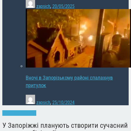
zapsich
,
20/05/2025
Вночі в Запорізькому районі спалахнув
притулок
zapsich
,
25/10/2024
Запоріжжя
Новини
У Запоріжжі планують створити сучасний