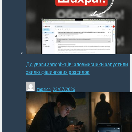
До уваги запоріжців: зловмисники запустили
хвилю фішингових розсилок
zapsich
,
23/07/2026