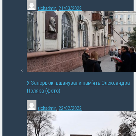
sichadmin
,
21/03/2022
У Запоріжжі вшанували пам’ять Олександра
Поляка (фото)
sichadmin
,
22/02/2022