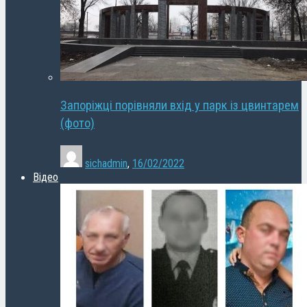
Запоріжці порівняли вхід у парк із цвинтарем
(фото)
sichadmin
,
16/02/2022
Відео