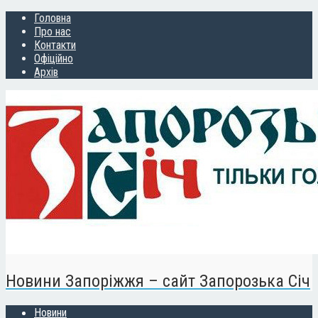
Головна
Про нас
Контакти
Офіційно
Архів
Новини Запоріжжя – сайт Запорозька Січ
Новини