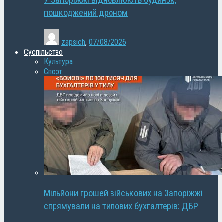
У Запоріжжі відновлюють будинок,
пошкоджений дроном
zapsich
,
07/08/2026
Суспільство
Культура
Спорт
Мільйони грошей військових на Запоріжжі
спрямували на тилових бухгалтерів: ДБР