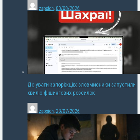
zapsich
,
03/08/2026
До уваги запоріжців: зловмисники запустили
хвилю фішингових розсилок
zapsich
,
23/07/2026