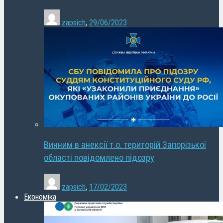
zapsich
,
29/06/2023
Винним в анексії т.о. територій Запорізької
області повідомлено підозру
zapsich
,
17/02/2023
Економіка