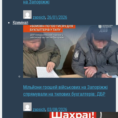
на Запоріжжі
zapsich
,
26/01/2026
Кримінал
Мільйони грошей військових на Запоріжжі
спрямували на тилових бухгалтерів: ДБР
zapsich
,
03/08/2026