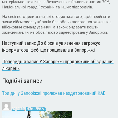
матеріально-технічне забезпечення військових частин ЗСУ,
Національної гвардії України та інших підрозділів.
На сесії погодили зміни, які стосуються того, щоб приймати
заяви військовослужбовців без обов’язкового погодження з
військовим командуванням, а також видавати кошти
захисникам, які не обов’язково зареєстровані у Запоріжжі.
Наступний запис
До 8 років ув’язнення загрожує
інформаторці фсб, що працювала в Запоріжжі
Попередній запис
У Запоріжжі продовжили об'єднання
лікарень
Подібні записи
Три дні у Запоріжжі пролежав нездетонований КАБ
zapsich
,
07/08/2026