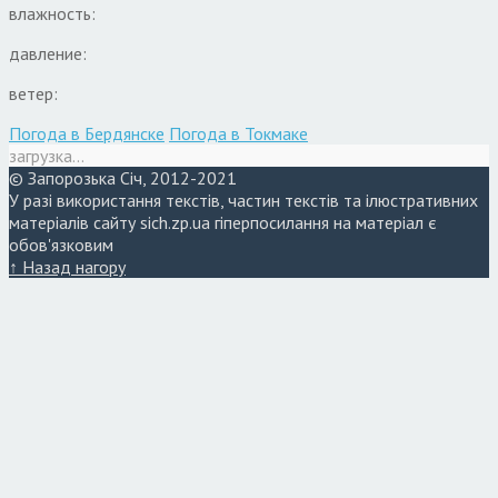
влажность:
давление:
ветер:
Погода в Бердянске
Погода в Токмаке
загрузка...
© Запорозька Січ, 2012-2021
У разі використання текстів, частин текстів та ілюстративних
матеріалів сайту sich.zp.ua гіперпосилання на матеріал є
обов'язковим
↑ Назад нагору