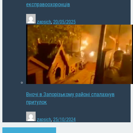
експравоохоронців
zapsich
,
20/05/2025
Вночі в Запорізькому районі спалахнув
притулок
zapsich
,
25/10/2024
Економіка
Запоріжжя
Новини