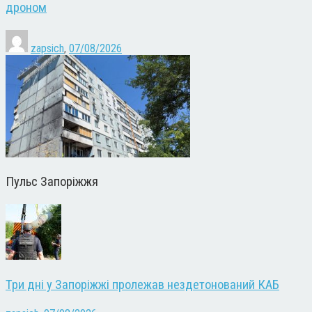
дроном
zapsich
,
07/08/2026
Пульс Запоріжжя
Три дні у Запоріжжі пролежав нездетонований КАБ