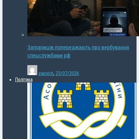
Запоріжців попереджають про вербування
спецслужбами рф
zapsich
,
23/07/2026
Політика