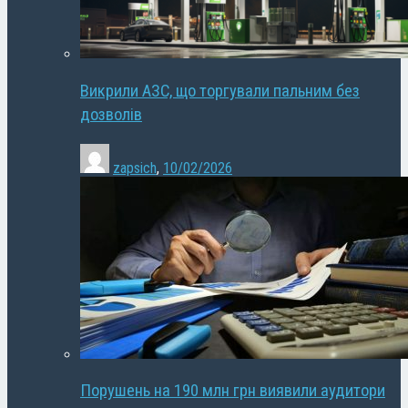
Викрили АЗС, що торгували пальним без
дозволів
zapsich
,
10/02/2026
Порушень на 190 млн грн виявили аудитори