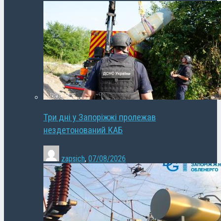
Три дні у Запоріжжі пролежав
нездетонований КАБ
zapsich
,
07/08/2026