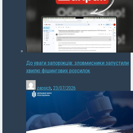
До уваги запоріжців: зловмисники запустили
хвилю фішингових розсилок
zapsich
,
23/07/2026