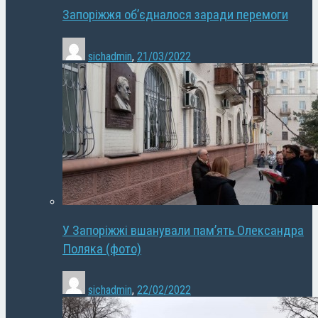
Запоріжжя об’єдналося заради перемоги
sichadmin
,
21/03/2022
У Запоріжжі вшанували пам’ять Олександра
Поляка (фото)
sichadmin
,
22/02/2022