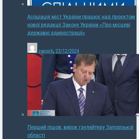
Асоціація міст України працює над проєктом
нової редакції Закону України «Про місцеві
державні адміністрації»
zapsich
,
23/12/2024
Перший пішов: вирок гауляйтеру Запорізької
області