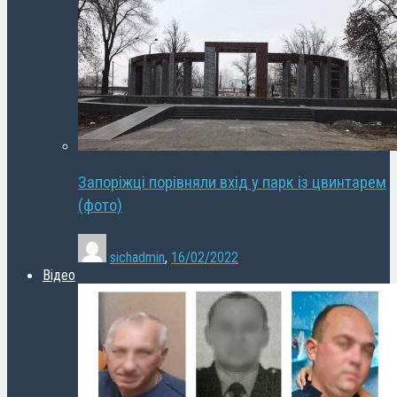
Запоріжці порівняли вхід у парк із цвинтарем
(фото)
sichadmin
,
16/02/2022
Відео