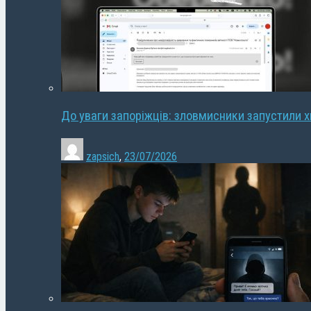
До уваги запоріжців: зловмисники запустили 
zapsich
,
23/07/2026