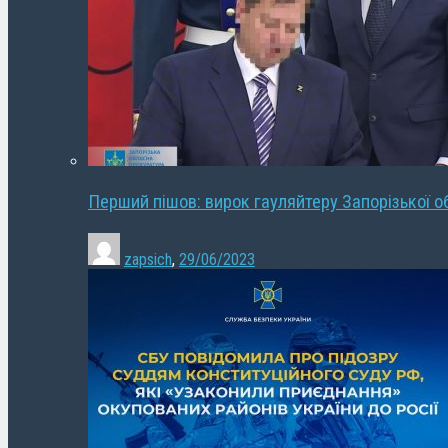
Перший пішов: вирок гауляйтеру Запорізької о
zapsich
,
29/06/2023