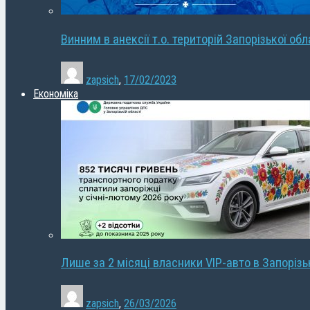
Винним в анексії т.о. територій Запорізької об
zapsich
,
17/02/2023
Економіка
Лише за 2 місяці власники VIP-авто в Запорізь
zapsich
,
26/03/2026