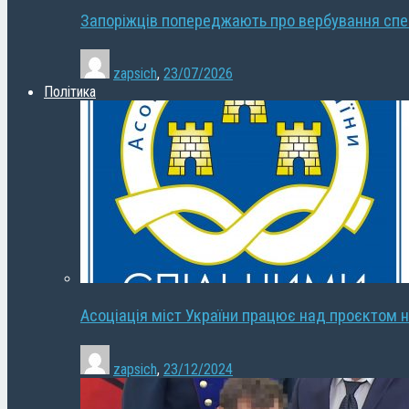
Запоріжців попереджають про вербування сп
zapsich
,
23/07/2026
Політика
Асоціація міст України працює над проєктом н
zapsich
,
23/12/2024