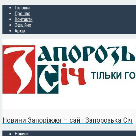
Головна
Про нас
Контакти
Офіційно
Архів
Новини Запоріжжя – сайт Запорозька Січ
Новини