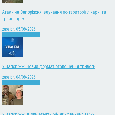
Атаки на Запоріжжя: влучання по території лікарні та
транспорту
zapsich
,
05/08/2026
Війна
Запоріжжя
Новини
У Запоріжжі новий формат оголошення тривоги
zapsich
,
04/08/2026
Війна
Запоріжжя
Новини
У Запоріжжі діяли агенти рф, яких викрили СБУ