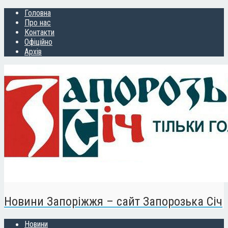
Головна
Про нас
Контакти
Офіційно
Архів
Новини Запоріжжя – сайт Запорозька Січ
Новини