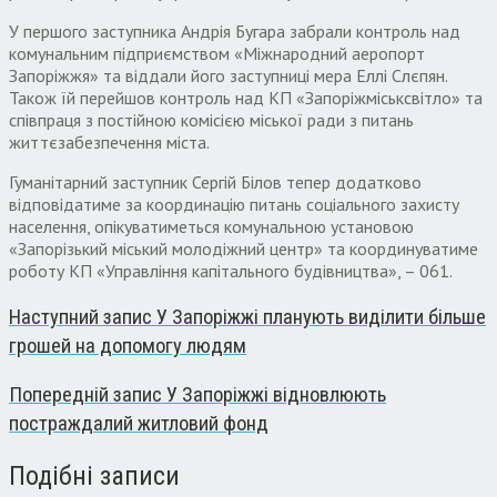
У першого заступника Андрія Бугара забрали контроль над
комунальним підприємством «Міжнародний аеропорт
Запоріжжя» та віддали його заступниці мера Еллі Слєпян.
Також їй перейшов контроль над КП «Запоріжміськсвітло» та
співпраця з постійною комісією міської ради з питань
життєзабезпечення міста.
Гуманітарний заступник Сергій Білов тепер додатково
відповідатиме за координацію питань соціального захисту
населення, опікуватиметься комунальною установою
«Запорізький міський молодіжний центр» та координуватиме
роботу КП «Управління капітального будівництва», – 061.
Наступний запис
У Запоріжжі планують виділити більше
грошей на допомогу людям
Попередній запис
У Запоріжжі відновлюють
постраждалий житловий фонд
Подібні записи