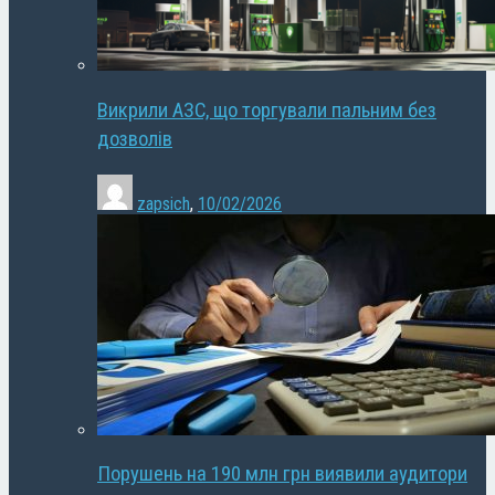
Викрили АЗС, що торгували пальним без
дозволів
zapsich
,
10/02/2026
Порушень на 190 млн грн виявили аудитори