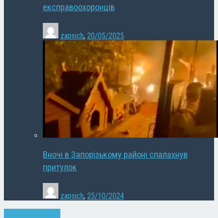
експравоохоронців
zapsich
,
20/05/2025
Вночі в Запорізькому районі спалахнув
притулок
zapsich
,
25/10/2024
Запоріжжя
Новини