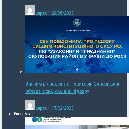
zapsich
,
29/06/2023
Винним в анексії т.о. територій Запорізької
області повідомлено підозру
zapsich
,
17/02/2023
Економіка