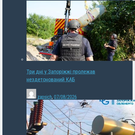
Три дні у Запоріжжі пролежав
нездетонований КАБ
zapsich
,
07/08/2026