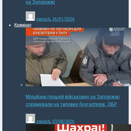
на Запоріжжі
zapsich
,
26/01/2026
Кримінал
Мільйони грошей військових на Запоріжжі
спрямували на тилових бухгалтерів: ДБР
zapsich
,
03/08/2026