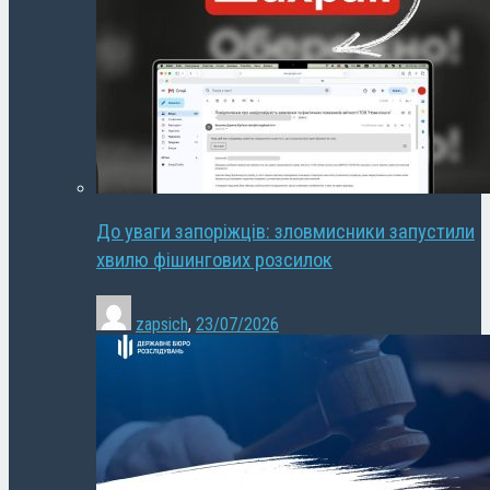
До уваги запоріжців: зловмисники запустили
хвилю фішингових розсилок
zapsich
,
23/07/2026