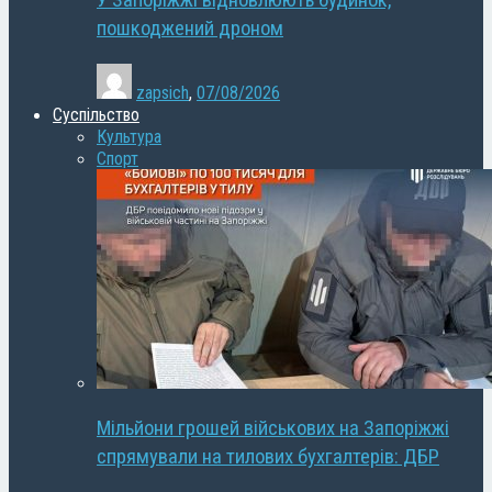
У Запоріжжі відновлюють будинок,
пошкоджений дроном
zapsich
,
07/08/2026
Суспільство
Культура
Спорт
Мільйони грошей військових на Запоріжжі
спрямували на тилових бухгалтерів: ДБР