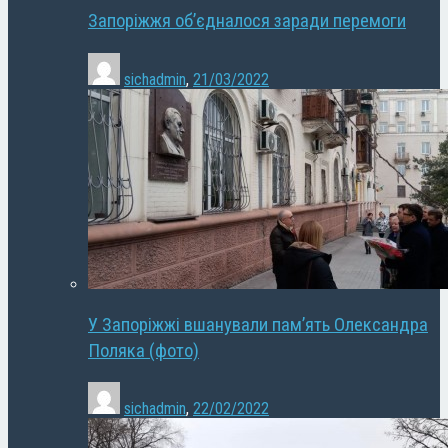
Запоріжжя об’єдналося заради перемоги
sichadmin
,
21/03/2022
У Запоріжжі вшанували пам’ять Олександра
Поляка (фото)
sichadmin
,
22/02/2022