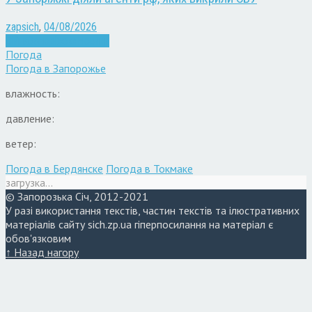
zapsich
,
04/08/2026
Війна
Запоріжжя
Новини
Погода
Погода в
Запорожье
влажность:
давление:
ветер:
Погода в Бердянске
Погода в Токмаке
загрузка...
© Запорозька Січ, 2012-2021
У разі використання текстів, частин текстів та ілюстративних
матеріалів сайту sich.zp.ua гіперпосилання на матеріал є
обов'язковим
↑ Назад нагору