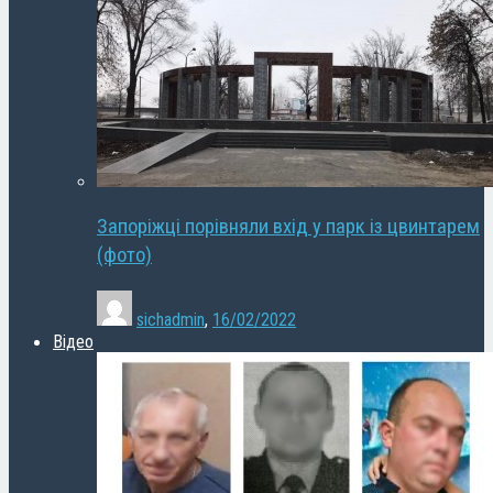
Запоріжці порівняли вхід у парк із цвинтарем
(фото)
sichadmin
,
16/02/2022
Відео