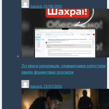
zapsich
,
03/08/2026
До уваги запоріжців: зловмисники запустили
хвилю фішингових розсилок
zapsich
,
23/07/2026