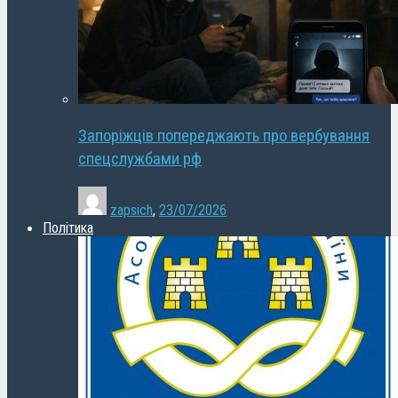
Запоріжців попереджають про вербування
спецслужбами рф
zapsich
,
23/07/2026
Політика