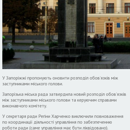
У Запоріжжі пропонують оновити розподіл обов’язків між
заступниками міського голови.
Запорізька міська рада затвердила новий розподіл обов’язків
між заступниками міського голови та керуючим справами
виконавчого комітету.
У секретаря ради Регіни Харченко виключили повноваження
по координації діяльності управління по забезпеченню
роботи ради (саме управління має бути ліквідовано).