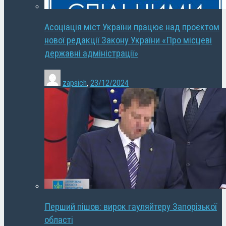
Асоціація міст України працює над проєктом
нової редакції Закону України «Про місцеві
державні адміністрації»
zapsich
,
23/12/2024
Перший пішов: вирок гауляйтеру Запорізької
області