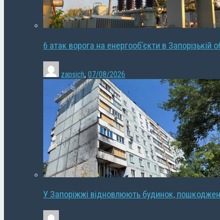
6 атак ворога на енергооб’єкти в Запорізькій о
zapsich
,
07/08/2026
У Запоріжжі відновлюють будинок, пошкодже