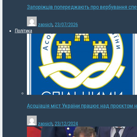
Запоріжців попереджають про вербування сп
zapsich
,
23/07/2026
Політика
Асоціація міст України працює над проєктом н
zapsich
,
23/12/2024