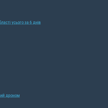
бласті усього за 6 днів
ний дроном