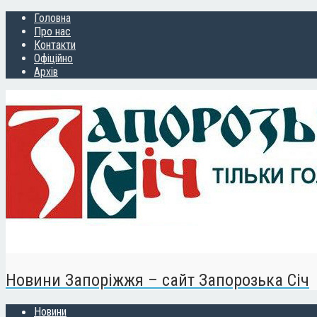
Головна
Про нас
Контакти
Офіційно
Архів
Новини Запоріжжя – сайт Запорозька Січ
Новини