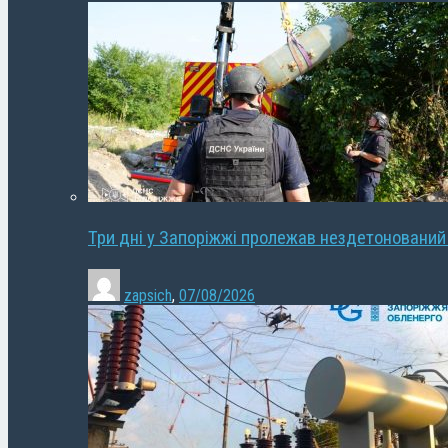
Три дні у Запоріжжі пролежав нездетонований
zapsich
,
07/08/2026