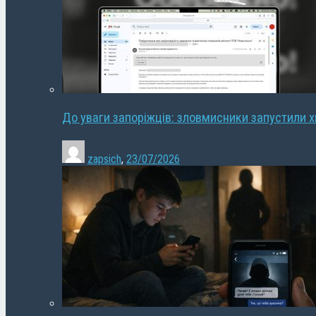
До уваги запоріжців: зловмисники запустили 
zapsich
,
23/07/2026