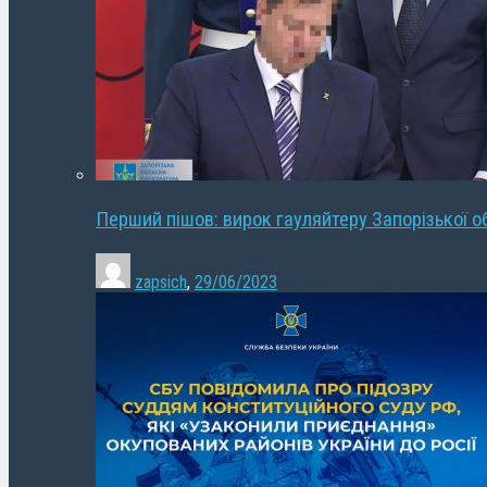
Перший пішов: вирок гауляйтеру Запорізької о
zapsich
,
29/06/2023