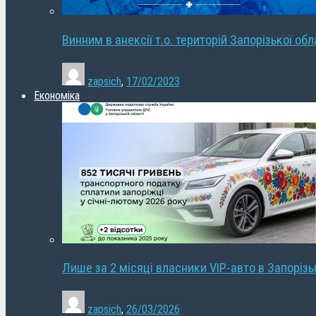
Винним в анексії т.о. територій Запорізької об
zapsich
,
17/02/2023
Економіка
Лише за 2 місяці власники VIP-авто в Запорізь
zapsich
,
26/03/2026