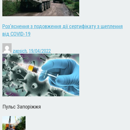
Роз’яснення з подовження дії сертифікату з щеплення
від COVID-19
zapsich
,
19/04/2022
Пульс Запоріжжя