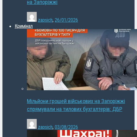
на Запоріжжі
zapsich
,
26/01/2026
Кримінал
Мільйони грошей військових на Запоріжжі
спрямували на тилових бухгалтерів: ДБР
zapsich
,
03/08/2026