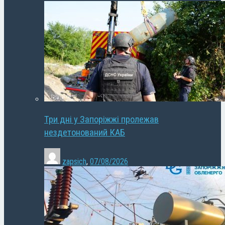
Три дні у Запоріжжі пролежав
нездетонований КАБ
zapsich
,
07/08/2026