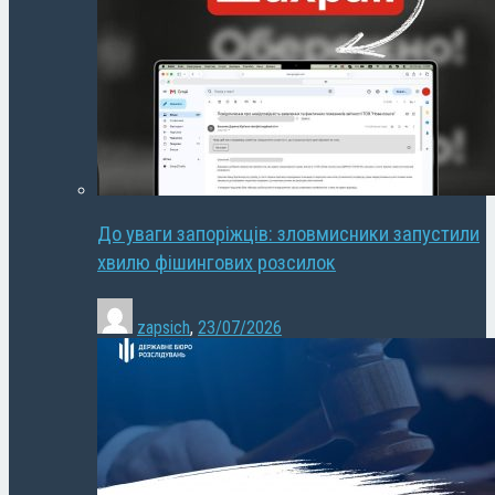
До уваги запоріжців: зловмисники запустили
хвилю фішингових розсилок
zapsich
,
23/07/2026