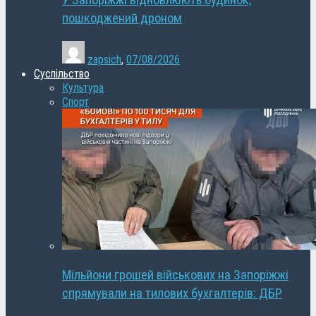
У Запоріжжі відновлюють будинок,
пошкоджений дроном
zapsich
,
07/08/2026
Суспільство
Культура
Спорт
Мільйони грошей військових на Запоріжжі
спрямували на тилових бухгалтерів: ДБР