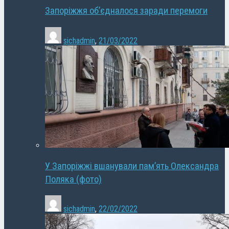
Запоріжжя об’єдналося заради перемоги
sichadmin
,
21/03/2022
У Запоріжжі вшанували пам’ять Олександра
Поляка (фото)
sichadmin
,
22/02/2022