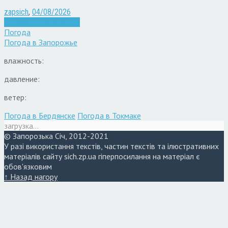
zapsich
,
04/08/2026
Війна
Запоріжжя
Новини
Погода
Погода в
Запорожье
влажность:
давление:
ветер:
Погода в Бердянске
Погода в Токмаке
загрузка...
© Запорозька Січ, 2012-2021
У разі використання текстів, частин текстів та ілюстративних
матеріалів сайту sich.zp.ua гіперпосилання на матеріал є
обов'язковим
↑ Назад нагору