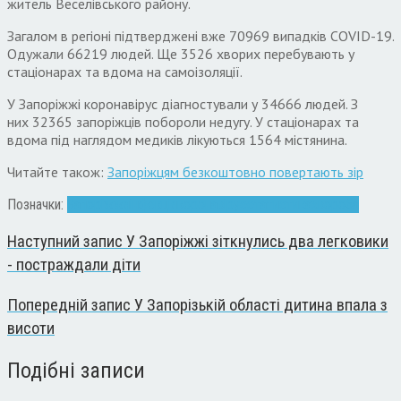
житель Веселівського району.
Загалом в регіоні підтверджені вже 70969 випадків COVID-19.
Одужали 66219 людей. Ще
3526 хворих перебувають у
стаціонарах та вдома на самоізоляції.
У Запоріжжі коронавірус діагностували у 34666 людей. З
них 32365 запоріжців побороли недугу. У стаціонарах та
вдома під наглядом медиків лікуються 1564 містянина.
Читайте також:
Запоріжцям безкоштовно повертають зір
Позначки:
Запоріжжя
інфекція
коронавірус
статистика
хвороба
Наступний запис
У Запоріжжі зіткнулись два легковики
- постраждали діти
Попередній запис
У Запорізькій області дитина впала з
висоти
Подібні записи