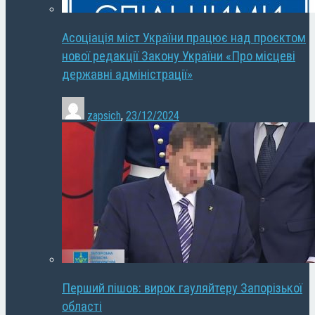
Асоціація міст України працює над проєктом
нової редакції Закону України «Про місцеві
державні адміністрації»
zapsich
,
23/12/2024
Перший пішов: вирок гауляйтеру Запорізької
області