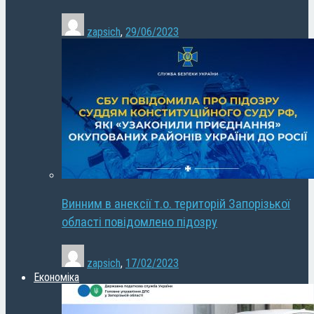
zapsich
,
29/06/2023
Винним в анексії т.о. територій Запорізької
області повідомлено підозру
zapsich
,
17/02/2023
Економіка