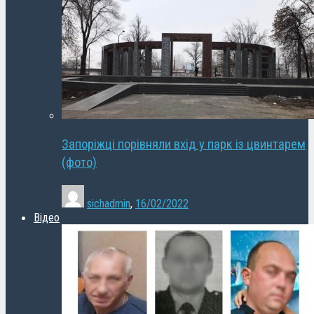
Запоріжці порівняли вхід у парк із цвинтарем
(фото)
sichadmin
,
16/02/2022
Відео