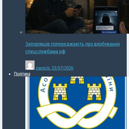
Запоріжців попереджають про вербування
спецслужбами рф
zapsich
,
23/07/2026
Політика