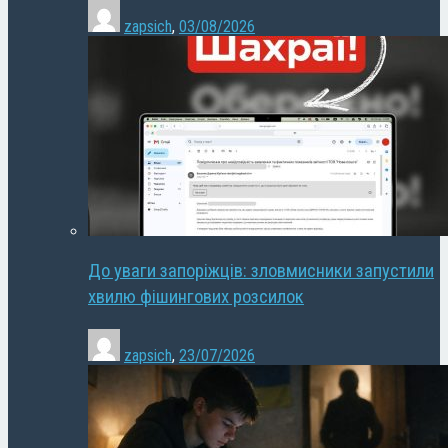
zapsich
,
03/08/2026
До уваги запоріжців: зловмисники запустили
хвилю фішингових розсилок
zapsich
,
23/07/2026