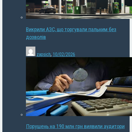
Викрили АЗС, що торгували пальним без
дозволів
zapsich
,
10/02/2026
Порушень на 190 млн грн виявили аудитори