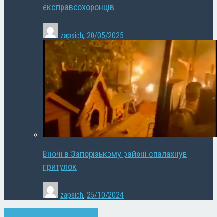
експравоохоронців
zapsich
,
20/05/2025
Вночі в Запорізькому районі спалахнув
притулок
zapsich
,
25/10/2024
Запоріжжя
Новини
Суспільство