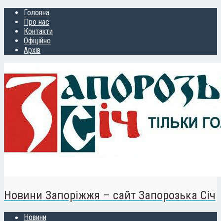
Головна
Про нас
Контакти
Офіційно
Архів
Новини Запоріжжя – сайт Запорозька Січ
Новини