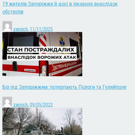
19 жителів Запоріжжя й досі в лікарнях внаслідок
обстрілів
zapsich
,
11/11/2025
Бої під Запоріжжям: потерпають Пологи та Гуляйполе
zapsich
,
09/05/2022