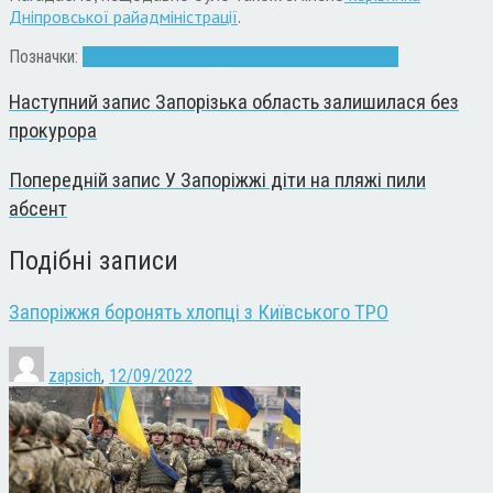
Дніпровської райадміністрації
.
Позначки:
Володимир Буряк
мер
райадміністрація
район
Наступний запис
Запорізька область залишилася без
прокурора
Попередній запис
У Запоріжжі діти на пляжі пили
абсент
Подібні записи
Запоріжжя боронять хлопці з Київського ТРО
zapsich
,
12/09/2022