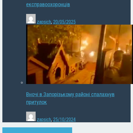
експравоохоронців
zapsich
,
20/05/2025
Вночі в Запорізькому районі спалахнув
притулок
zapsich
,
25/10/2024
Влада
Запоріжжя
Новини
Суспільство