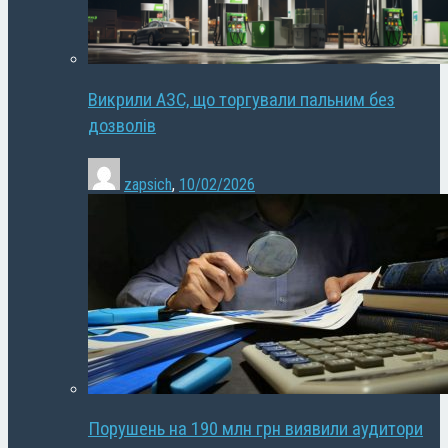
Викрили АЗС, що торгували пальним без
дозволів
zapsich
,
10/02/2026
Порушень на 190 млн грн виявили аудитори