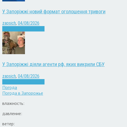
У Запоріжжі новий формат оголошення тривоги
zapsich
,
04/08/2026
Війна
Запоріжжя
Новини
У Запоріжжі діяли агенти рф, яких викрили СБУ
zapsich
,
04/08/2026
Війна
Запоріжжя
Новини
Погода
Погода в
Запорожье
влажность:
давление:
ветер: