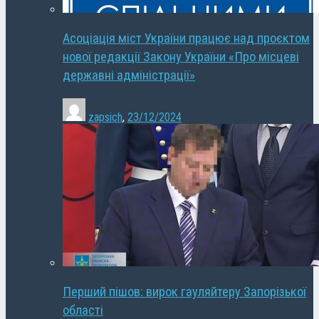
Асоціація міст України працює над проєктом
нової редакції Закону України «Про місцеві
державні адміністрації»
zapsich
,
23/12/2024
Перший пішов: вирок гауляйтеру Запорізької
області