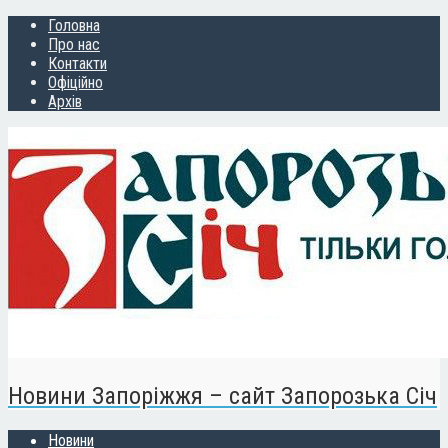
Головна
Про нас
Контакти
Офіційно
Архів
Новини Запоріжжя – сайт Запорозька Січ
Новини