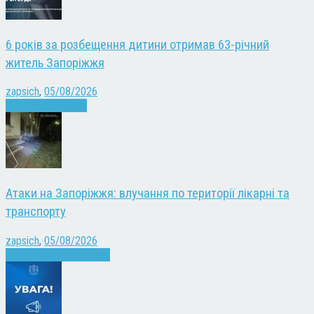
6 років за розбещення дитини отримав 63-річний
житель Запоріжжя
zapsich
,
05/08/2026
Запоріжжя
Новини
Атаки на Запоріжжя: влучання по території лікарні та
транспорту
zapsich
,
05/08/2026
Війна
Запоріжжя
Новини