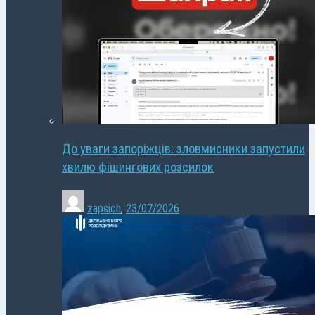
До уваги запоріжців: зловмисники запустили
хвилю фішингових розсилок
zapsich
,
23/07/2026