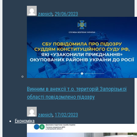
zapsich
,
29/06/2023
Винним в анексії т.о. територій Запорізької
області повідомлено підозру
zapsich
,
17/02/2023
Економіка