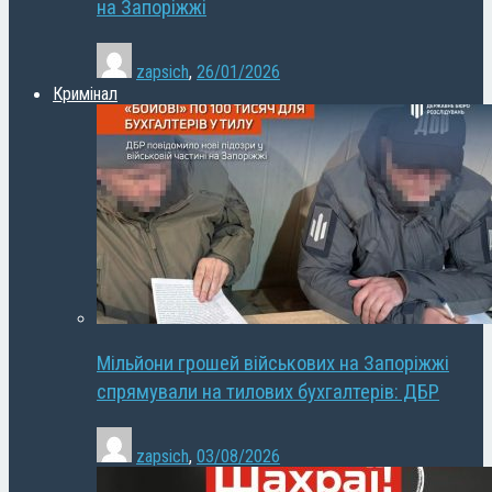
на Запоріжжі
zapsich
,
26/01/2026
Кримінал
Мільйони грошей військових на Запоріжжі
спрямували на тилових бухгалтерів: ДБР
zapsich
,
03/08/2026