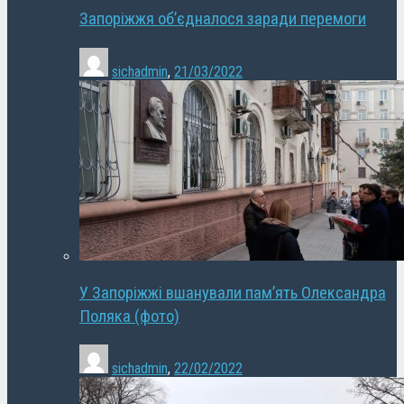
Запоріжжя об’єдналося заради перемоги
sichadmin
,
21/03/2022
У Запоріжжі вшанували пам’ять Олександра
Поляка (фото)
sichadmin
,
22/02/2022