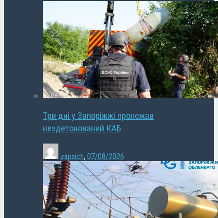
Три дні у Запоріжжі пролежав
нездетонований КАБ
zapsich
,
07/08/2026