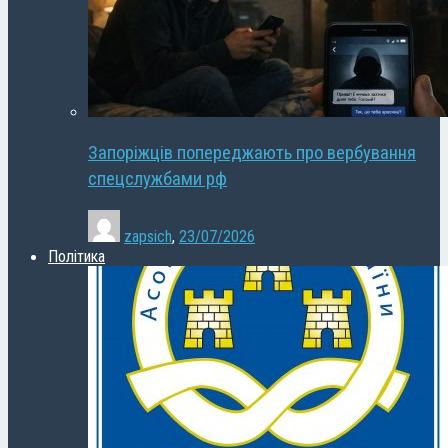
Запоріжців попереджають про вербування
спецслужбами рф
zapsich
,
23/07/2026
Політика