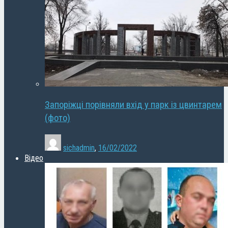
Запоріжці порівняли вхід у парк із цвинтарем
(фото)
sichadmin
,
16/02/2022
Відео