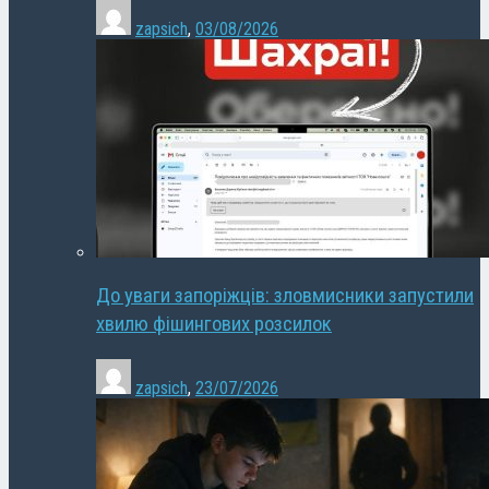
zapsich
,
03/08/2026
До уваги запоріжців: зловмисники запустили
хвилю фішингових розсилок
zapsich
,
23/07/2026