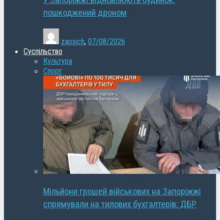
У Запоріжжі відновлюють будинок,
пошкоджений дроном
zapsich
,
07/08/2026
Суспільство
Культура
Спорт
Мільйони грошей військових на Запоріжжі
спрямували на тилових бухгалтерів: ДБР