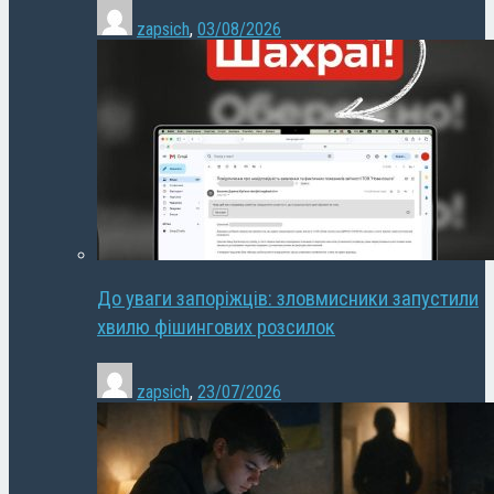
zapsich
,
03/08/2026
До уваги запоріжців: зловмисники запустили
хвилю фішингових розсилок
zapsich
,
23/07/2026