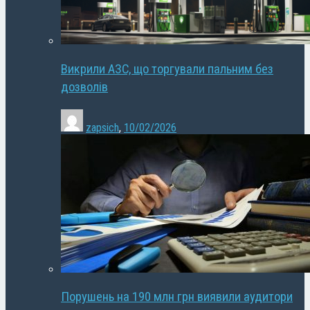
Викрили АЗС, що торгували пальним без
дозволів
zapsich
,
10/02/2026
Порушень на 190 млн грн виявили аудитори