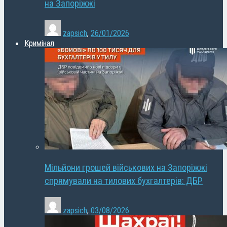
на Запоріжжі
zapsich
,
26/01/2026
Кримінал
Мільйони грошей військових на Запоріжжі
спрямували на тилових бухгалтерів: ДБР
zapsich
,
03/08/2026