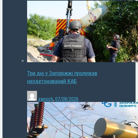
Три дні у Запоріжжі пролежав
нездетонований КАБ
zapsich
,
07/08/2026