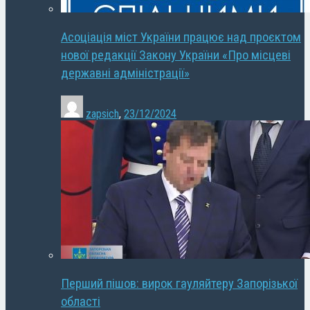
Асоціація міст України працює над проєктом
нової редакції Закону України «Про місцеві
державні адміністрації»
zapsich
,
23/12/2024
Перший пішов: вирок гауляйтеру Запорізької
області