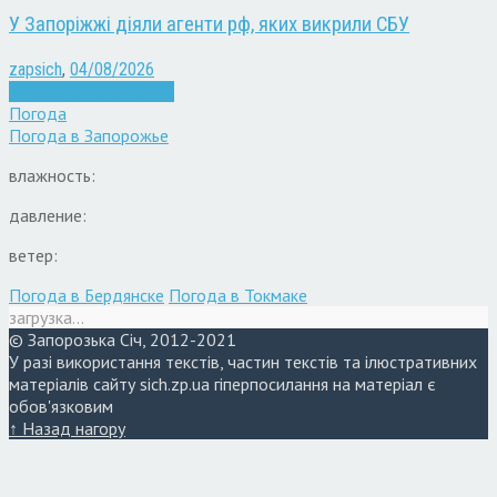
У Запоріжжі діяли агенти рф, яких викрили СБУ
zapsich
,
04/08/2026
Війна
Запоріжжя
Новини
Погода
Погода в
Запорожье
влажность:
давление:
ветер:
Погода в Бердянске
Погода в Токмаке
загрузка...
© Запорозька Січ, 2012-2021
У разі використання текстів, частин текстів та ілюстративних
матеріалів сайту sich.zp.ua гіперпосилання на матеріал є
обов'язковим
↑ Назад нагору