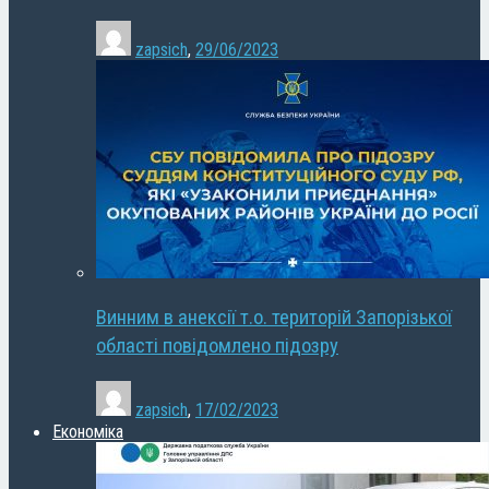
zapsich
,
29/06/2023
Винним в анексії т.о. територій Запорізької
області повідомлено підозру
zapsich
,
17/02/2023
Економіка