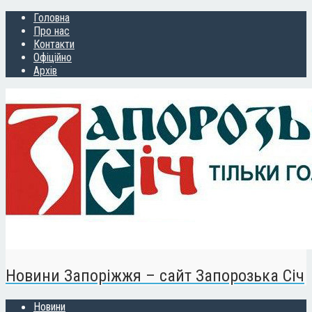
Головна
Про нас
Контакти
Офіційно
Архів
Новини Запоріжжя – сайт Запорозька Січ
Новини