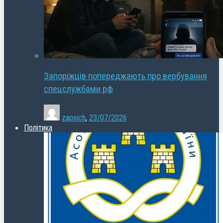
Запоріжців попереджають про вербування
спецслужбами рф
zapsich
,
23/07/2026
Політика