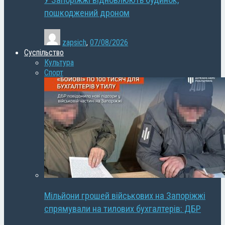
У Запоріжжі відновлюють будинок,
пошкоджений дроном
zapsich
,
07/08/2026
Суспільство
Культура
Спорт
Мільйони грошей військових на Запоріжжі
спрямували на тилових бухгалтерів: ДБР