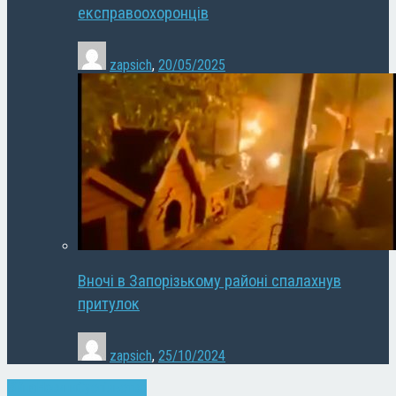
експравоохоронців
zapsich
,
20/05/2025
Вночі в Запорізькому районі спалахнув
притулок
zapsich
,
25/10/2024
Війна
Новини
Суспільство