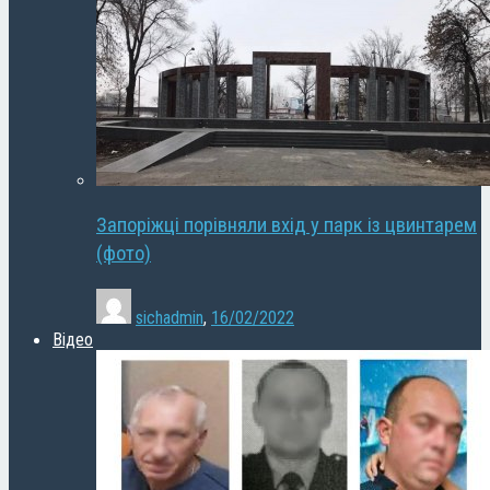
Запоріжці порівняли вхід у парк із цвинтарем
(фото)
sichadmin
,
16/02/2022
Відео