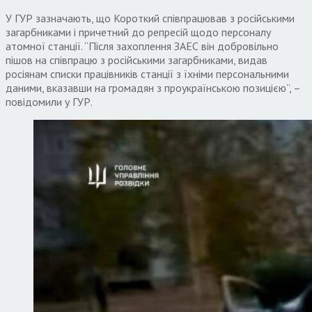
У ГУР зазначають, що Короткий співпрацював з російськими
загарбниками і причетний до репресій щодо персоналу
атомної станції. “Після захоплення ЗАЕС він добровільно
пішов на співпрацю з російськими загарбниками, видав
росіянам списки працівників станції з їхніми персональними
даними, вказавши на громадян з проукраїнською позицією”, –
повідомили у ГУР.