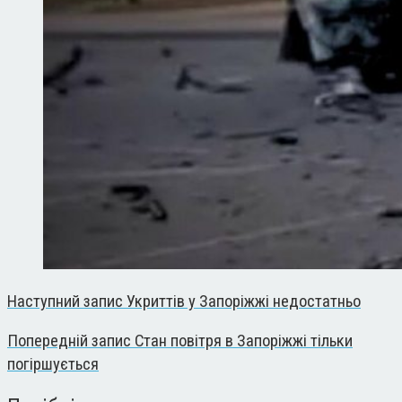
Наступний запис
Укриттів у Запоріжжі недостатньо
Попередній запис
Стан повітря в Запоріжжі тільки
погіршується