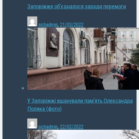
Запоріжжя об’єдналося заради перемоги
sichadmin
,
21/03/2022
У Запоріжжі вшанували пам’ять Олександра
Поляка (фото)
sichadmin
,
22/02/2022