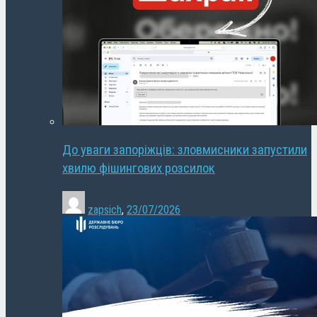
До уваги запоріжців: зловмисники запустили
хвилю фішингових розсилок
zapsich
,
23/07/2026