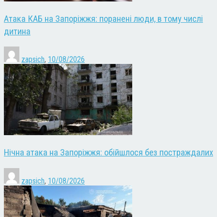
Атака КАБ на Запоріжжя: поранені люди, в тому числі
дитина
zapsich
,
10/08/2026
Нічна атака на Запоріжжя: обійшлося без постраждалих
zapsich
,
10/08/2026