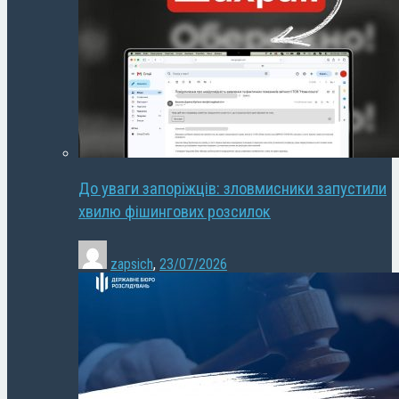
До уваги запоріжців: зловмисники запустили
хвилю фішингових розсилок
zapsich
,
23/07/2026