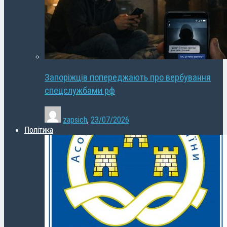
Запоріжців попереджають про вербування
спецслужбами рф
zapsich
,
23/07/2026
Політика