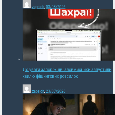
zapsich
,
03/08/2026
До уваги запоріжців: зловмисники запустили
хвилю фішингових розсилок
zapsich
,
23/07/2026