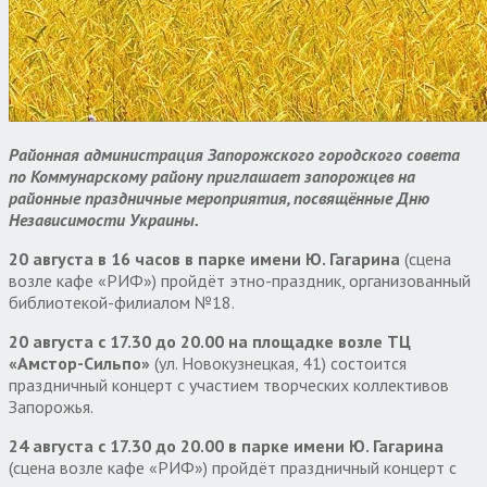
Районная администрация Запорожского городского совета
по Коммунарскому району приглашает запорожцев на
районные праздничные мероприятия, посвящённые Дню
Независимости Украины.
20 августа в 16
часов
в парке имени Ю. Гагарина
(сцена
возле кафе «РИФ») пройдёт этно-праздник, организованный
библиотекой-филиалом №18.
20 августа с 17
.
30 до 20
.
00 на площадке возле ТЦ
«Амстор-Сильпо»
(ул. Новокузнецкая, 41) состоится
праздничный концерт с участием творческих коллективов
Запорожья.
24 августа с 17
.
30 до 20
.
00 в парке имени Ю. Гагарина
(сцена возле кафе «РИФ») пройдёт праздничный концерт с