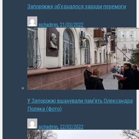
Запоріжжя об’єдналося заради перемоги
sichadmin
,
21/03/2022
У Запоріжжі вшанували пам’ять Олександра
Поляка (фото)
sichadmin
,
22/02/2022