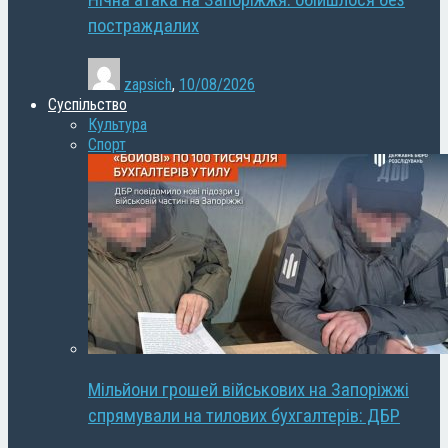
Нічна атака на Запоріжжя: обійшлося без
постраждалих
zapsich
,
10/08/2026
Суспільство
Культура
Спорт
Мільйони грошей військових на Запоріжжі
спрямували на тилових бухгалтерів: ДБР