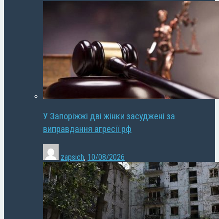
У Запоріжжі дві жінки засуджені за
виправдання агресії рф
zapsich
,
10/08/2026