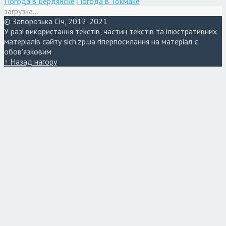
Погода в Бердянске
Погода в Токмаке
загрузка...
© Запорозька Січ, 2012-2021
У разі використання текстів, частин текстів та ілюстративних
матеріалів сайту sich.zp.ua гіперпосилання на матеріал є
обов'язковим
↑ Назад нагору