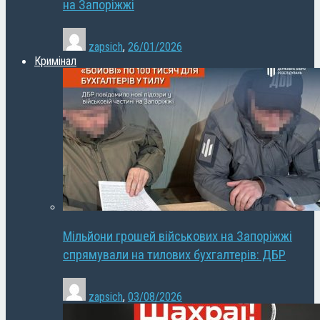
на Запоріжжі
zapsich
,
26/01/2026
Кримінал
Мільйони грошей військових на Запоріжжі
спрямували на тилових бухгалтерів: ДБР
zapsich
,
03/08/2026