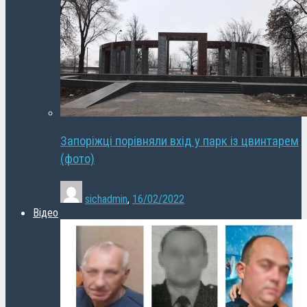
Запоріжці порівняли вхід у парк із цвинтарем
(фото)
sichadmin
,
16/02/2022
Відео