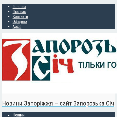
Головна
Про нас
Контакти
Офіційно
Архів
Новини Запоріжжя – сайт Запорозька Січ
Новини