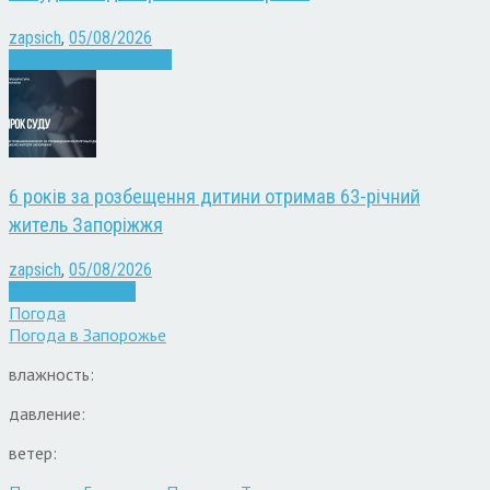
zapsich
,
05/08/2026
Війна
Запоріжжя
Новини
6 років за розбещення дитини отримав 63-річний
житель Запоріжжя
zapsich
,
05/08/2026
Запоріжжя
Новини
Погода
Погода в
Запорожье
влажность:
давление:
ветер: