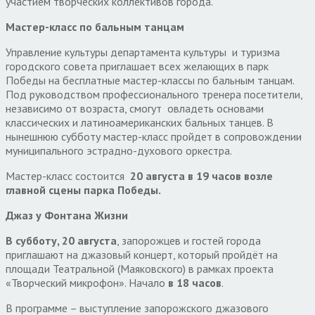
участием творческих коллективов города.
Мастер-класс по бальным танцам
Управление культуры департамента культуры и туризма
городского совета приглашает всех желающих в парк
Победы на бесплатные мастер-классы по бальным танцам.
Под руководством профессионального тренера посетители,
независимо от возраста, смогут овладеть основами
классических и латиноамериканских бальных танцев. В
нынешнюю субботу мастер-класс пройдет в сопровождении
муниципального эстрадно-духового оркестра.
Мастер-класс состоится
20 августа в 19 часов возле
главной сцены парка Победы.
Джаз у Фонтана Жизни
В субботу, 20 августа
, запорожцев и гостей города
приглашают на джазовый концерт, который пройдёт на
площади Театральной (Маяковского) в рамках проекта
«Творческий микрофон». Начало
в 18 часов
.
В программе – выступление запорожского джазового