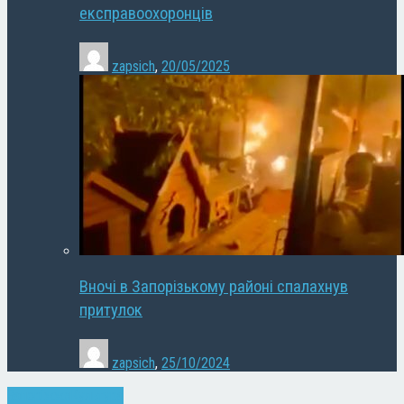
експравоохоронців
zapsich
,
20/05/2025
Вночі в Запорізькому районі спалахнув
притулок
zapsich
,
25/10/2024
Запоріжжя
Культура