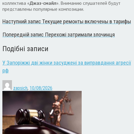
коллектива «
Джаз-смайл
». Вниманию слушателей будут
представлены популярные композиции.
Наступний запис
Текущие ремонты включены в тарифы
Попередній запис
Перехожі затримали злочинця
Подібні записи
У Запоріжжі дві жінки засуджені за виправдання агресії
рф
zapsich
,
10/08/2026