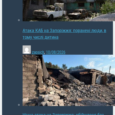
Атака КАБ на Запоріжжя: поранені люди, в
тому числі дитина
zapsich
,
10/08/2026