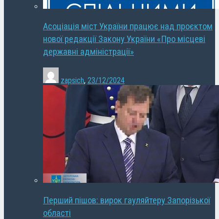
Асоціація міст України працює над проєктом
нової редакції Закону України «Про місцеві
державні адміністрації»
zapsich
,
23/12/2024
Перший пішов: вирок гауляйтеру Запорізької
області