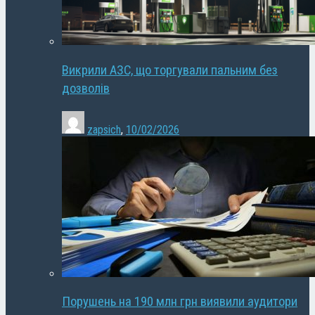
Викрили АЗС, що торгували пальним без
дозволів
zapsich
,
10/02/2026
Порушень на 190 млн грн виявили аудитори