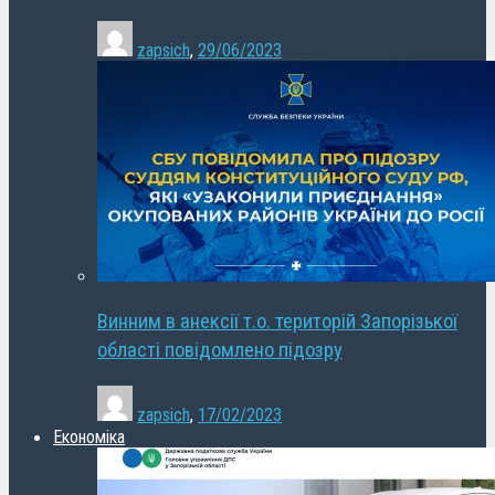
zapsich
,
29/06/2023
Винним в анексії т.о. територій Запорізької
області повідомлено підозру
zapsich
,
17/02/2023
Економіка