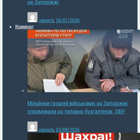
на Запоріжжі
zapsich
,
26/01/2026
Кримінал
Мільйони грошей військових на Запоріжжі
спрямували на тилових бухгалтерів: ДБР
zapsich
,
03/08/2026