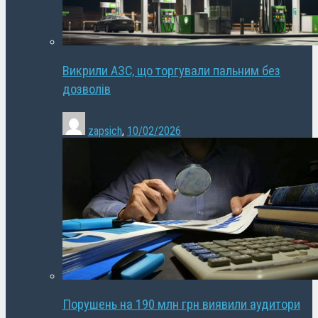
Викрили АЗС, що торгували пальним без
дозволів
zapsich
,
10/02/2026
Порушень на 190 млн грн виявили аудитори