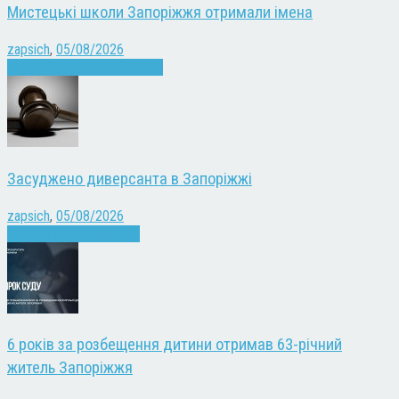
Мистецькі школи Запоріжжя отримали імена
zapsich
,
05/08/2026
Запоріжжя
Культура
Новини
Засуджено диверсанта в Запоріжжі
zapsich
,
05/08/2026
Війна
Запоріжжя
Новини
6 років за розбещення дитини отримав 63-річний
житель Запоріжжя