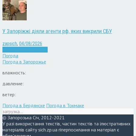
У Запоріжжі діяли агенти рф, яких викрили СБУ
zapsich
,
04/08/2026
Війна
Запоріжжя
Новини
Погода
Погода в
Запорожье
влажность:
давление:
ветер:
Погода в Бердянске
Погода в Токмаке
загрузка...
© Запорозька Січ, 2012-2021
У разі використання текстів, частин текстів та ілюстративних
матеріалів сайту sich.zp.ua гіперпосилання на матеріал є
обов'язковим