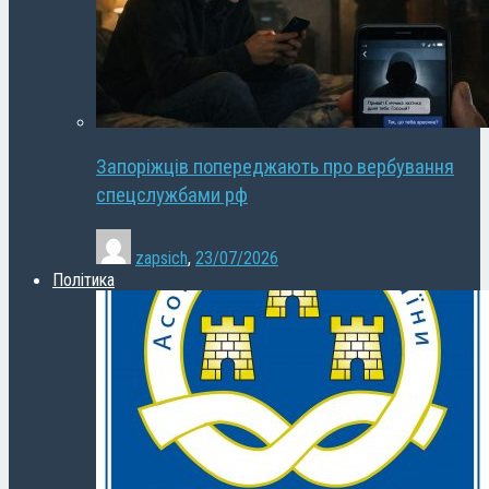
Запоріжців попереджають про вербування
спецслужбами рф
zapsich
,
23/07/2026
Політика