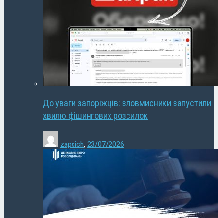
До уваги запоріжців: зловмисники запустили
хвилю фішингових розсилок
zapsich
,
23/07/2026