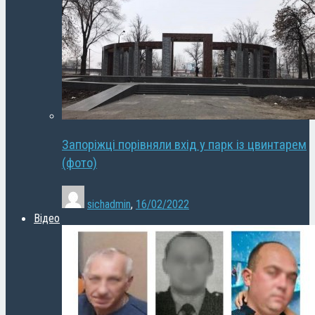
Запоріжці порівняли вхід у парк із цвинтарем
(фото)
sichadmin
,
16/02/2022
Відео