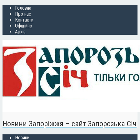
Головна
Про нас
Контакти
Офіційно
Архів
Новини Запоріжжя – сайт Запорозька Січ
Новини