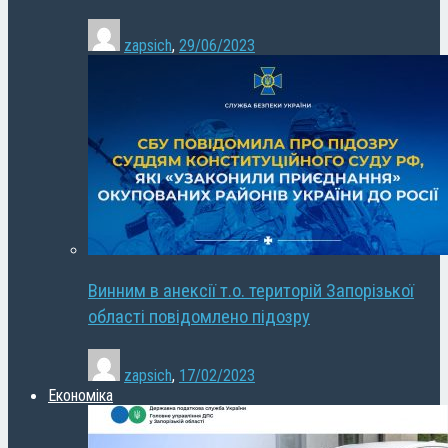
zapsich
,
29/06/2023
Винним в анексії т.о. територій Запорізької
області повідомлено підозру
zapsich
,
17/02/2023
Економіка