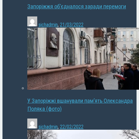
Запоріжжя об’єдналося заради перемоги
sichadmin
,
21/03/2022
У Запоріжжі вшанували пам’ять Олександра
Поляка (фото)
sichadmin
,
22/02/2022