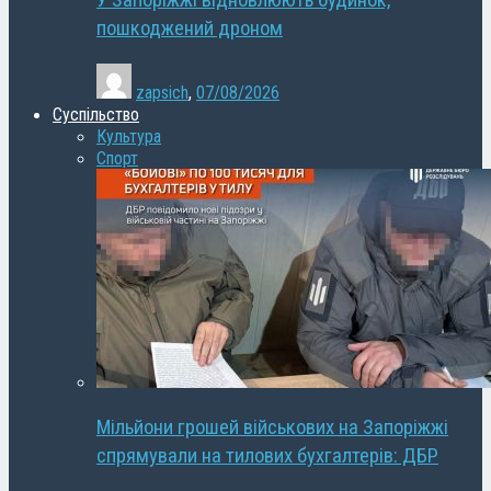
У Запоріжжі відновлюють будинок,
пошкоджений дроном
zapsich
,
07/08/2026
Суспільство
Культура
Спорт
Мільйони грошей військових на Запоріжжі
спрямували на тилових бухгалтерів: ДБР