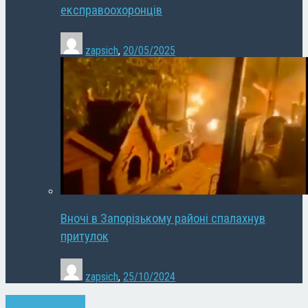
експравоохоронців
zapsich
,
20/05/2025
Вночі в Запорізькому районі спалахнув
притулок
zapsich
,
25/10/2024
Запоріжжя
Новини