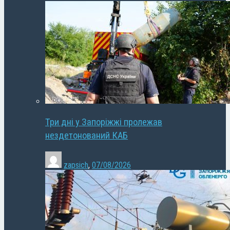
Три дні у Запоріжжі пролежав
нездетонований КАБ
zapsich
,
07/08/2026