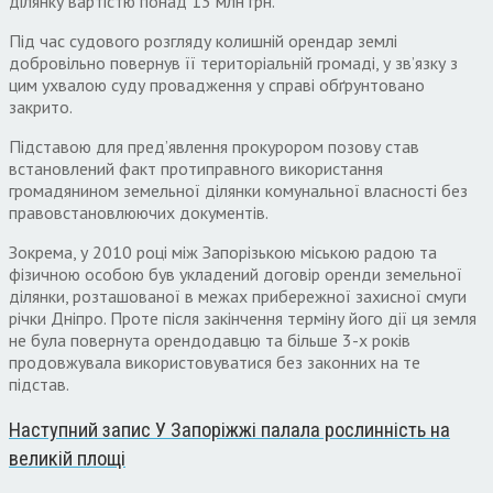
ділянку вартістю понад 13 млн грн.
Під час судового розгляду колишній орендар землі
добровільно повернув її територіальній громаді, у зв’язку з
цим ухвалою суду провадження у справі обґрунтовано
закрито.
Підставою для пред’явлення прокурором позову став
встановлений факт протиправного використання
громадянином земельної ділянки комунальної власності без
правовстановлюючих документів.
Зокрема, у 2010 році між Запорізькою міською радою та
фізичною особою був укладений договір оренди земельної
ділянки, розташованої в межах прибережної захисної смуги
річки Дніпро. Проте після закінчення терміну його дії ця земля
не була повернута орендодавцю та більше 3-х років
продовжувала використовуватися без законних на те
підстав.
Наступний запис
У Запоріжжі палала рослинність на
великій площі