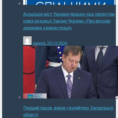
Асоціація міст України працює над проєктом
нової редакції Закону України «Про місцеві
державні адміністрації»
zapsich
,
23/12/2024
Перший пішов: вирок гауляйтеру Запорізької
області