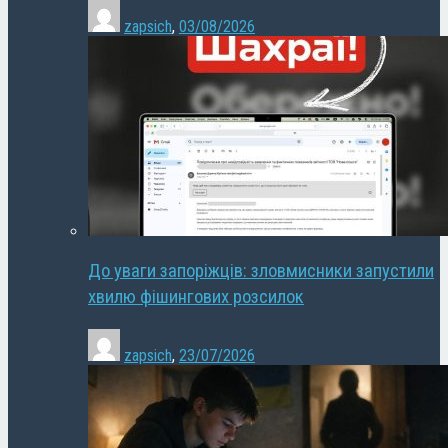
zapsich
,
03/08/2026
До уваги запоріжців: зловмисники запустили
хвилю фішингових розсилок
zapsich
,
23/07/2026