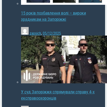
15 років позбавлення волі – вироки
зрадникам на Запоріжжі
zapsich
,
05/12/2025
У суд Запоріжжя спрямували справу 4-х
експравоохоронців