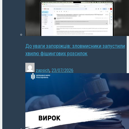
До уваги запоріжців: зловмисники запустили
хвилю фішингових розсилок
zapsich
,
23/07/2026