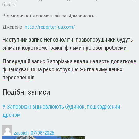
берега.
Від медичної допомоги жінка відмовилась.
Джерело:
http://reporter-ua.com/
Наступний запис
Неповнолітні правопорушники будуть
знімати короткометражні фільми про свої проблеми
Попередній запис
Запорізька влада надасть додаткове
фінансування на реконструкцію житла вимушених
переселенців
Подібні записи
У Запоріжжі відновлюють будинок, пошкоджений
дроном
zapsich
,
07/08/2026