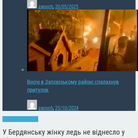
zapsich
,
20/05/2025
Вночі в Запорізькому районі спалахнув
притулок
zapsich
,
25/10/2024
Запоріжжя
Новини
У Бердянську жінку ледь не віднесло у