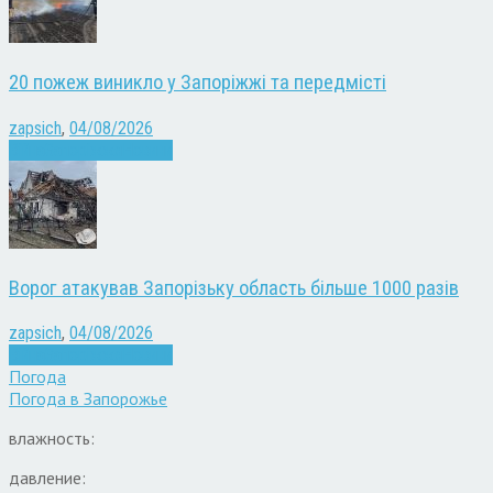
20 пожеж виникло у Запоріжжі та передмісті
zapsich
,
04/08/2026
Війна
Запоріжжя
Новини
Ворог атакував Запорізьку область більше 1000 разів
zapsich
,
04/08/2026
Війна
Запоріжжя
Новини
Погода
Погода в
Запорожье
влажность:
давление: