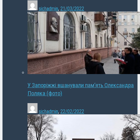
sichadmin
,
21/03/2022
У Запоріжжі вшанували пам’ять Олександра
Поляка (фото)
sichadmin
,
22/02/2022