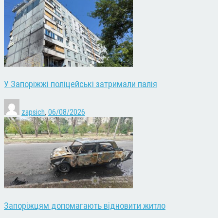
У Запоріжжі поліцейські затримали палія
zapsich
,
06/08/2026
Запоріжцям допомагають відновити житло