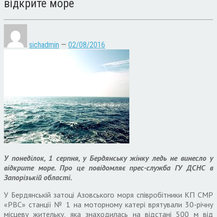
відкрите море
sichadmin
—
02/08/2016
У понеділок, 1 серпня, у Бердянську жінку ледь не винесло у
відкрите море. Про це повідомляє прес-служба ГУ ДСНС в
Запорізькій області.
У Бердянській затоці Азовського моря співробітники КП СМР
«РВС» станції № 1 на моторному катері врятували 30-річну
місцеву жительку, яка знаходилась на відстані 500 м від