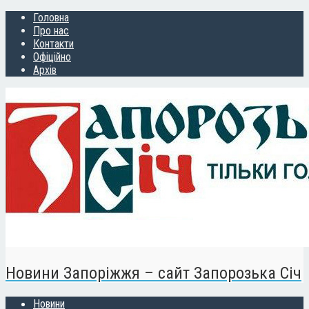
Головна
Про нас
Контакти
Офіційно
Архів
Новини Запоріжжя – сайт Запорозька Січ
Новини