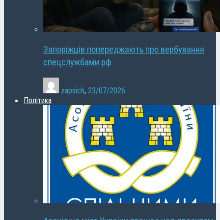
Запоріжців попереджають про вербування
спецслужбами рф
zapsich
,
23/07/2026
Політика