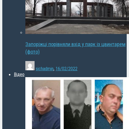
Запоріжці порівняли вхід у парк із цвинтарем
(фото)
sichadmin
,
16/02/2022
Відео