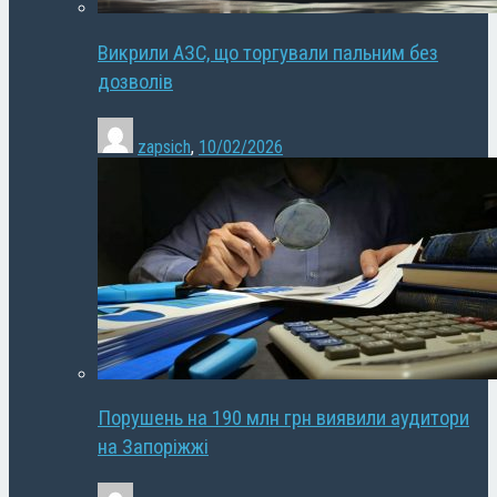
Викрили АЗС, що торгували пальним без
дозволів
zapsich
,
10/02/2026
Порушень на 190 млн грн виявили аудитори
на Запоріжжі