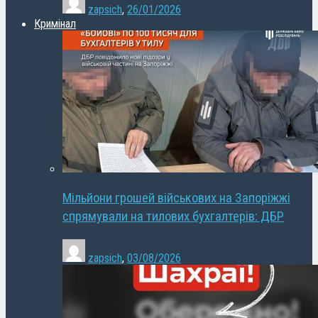
zapsich
,
26/01/2026
Кримінал
Мільйони грошей військових на Запоріжжі
спрямували на тилових бухгалтерів: ДБР
zapsich
,
03/08/2026