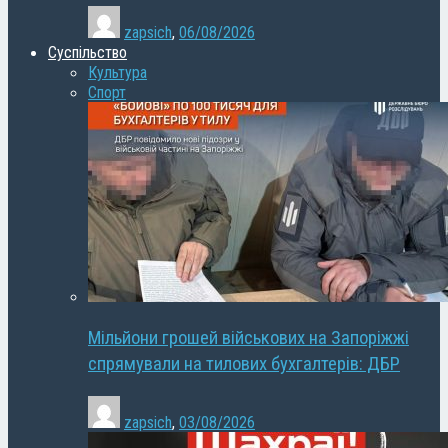
zapsich
,
06/08/2026
Суспільство
Культура
Спорт
Мільйони грошей військових на Запоріжжі
спрямували на тилових бухгалтерів: ДБР
zapsich
,
03/08/2026