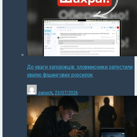
До уваги запоріжців: зловмисники запустили
хвилю фішингових розсилок
zapsich
,
23/07/2026