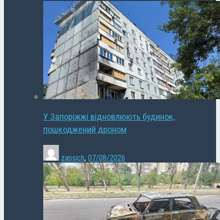
У Запоріжжі відновлюють будинок,
пошкоджений дроном
zapsich
,
07/08/2026