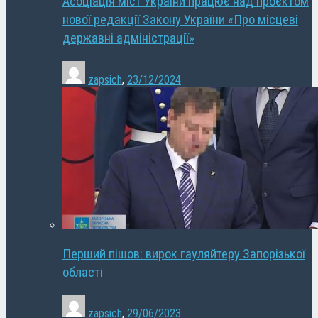
Асоціація міст України працює над проєктом
нової редакції Закону України «Про місцеві
державні адміністрації»
zapsich
,
23/12/2024
Перший пішов: вирок гауляйтеру Запорізької
області
zapsich
,
29/06/2023