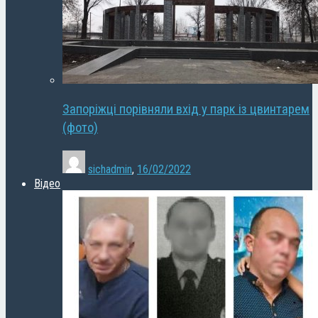
Запоріжці порівняли вхід у парк із цвинтарем
(фото)
sichadmin
,
16/02/2022
Відео