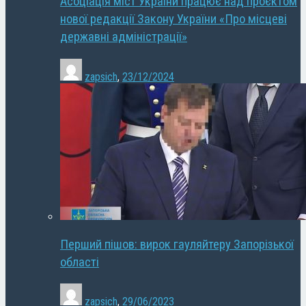
Асоціація міст України працює над проєктом
нової редакції Закону України «Про місцеві
державні адміністрації»
zapsich
,
23/12/2024
Перший пішов: вирок гауляйтеру Запорізької
області
zapsich
,
29/06/2023