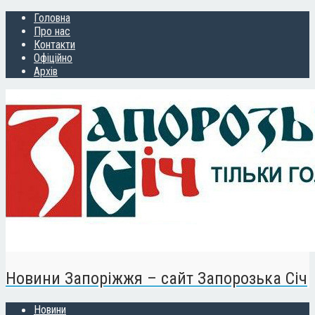
Головна
Про нас
Контакти
Офіційно
Архів
Новини Запоріжжя – сайт Запорозька Січ
Новини