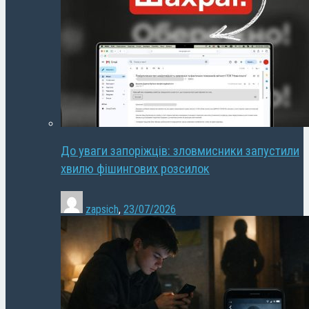
До уваги запоріжців: зловмисники запустили
хвилю фішингових розсилок
zapsich
,
23/07/2026