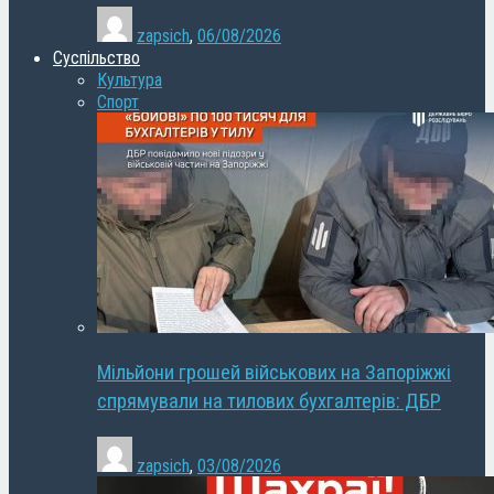
zapsich
,
06/08/2026
Суспільство
Культура
Спорт
Мільйони грошей військових на Запоріжжі
спрямували на тилових бухгалтерів: ДБР
zapsich
,
03/08/2026