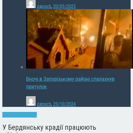
zapsich
,
20/05/2025
Вночі в Запорізькому районі спалахнув
притулок
zapsich
,
25/10/2024
Запоріжжя
Новини
У Бердянську крадії працюють