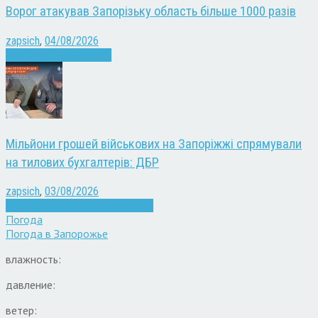
Ворог атакував Запорізьку область більше 1000 разів
zapsich
,
04/08/2026
Війна
Запоріжжя
Новини
Мільйони грошей військових на Запоріжжі спрямували
на тилових бухгалтерів: ДБР
zapsich
,
03/08/2026
Війна
Запоріжжя
Кримінал
Новини
Погода
Погода в
Запорожье
влажность:
давление:
ветер: