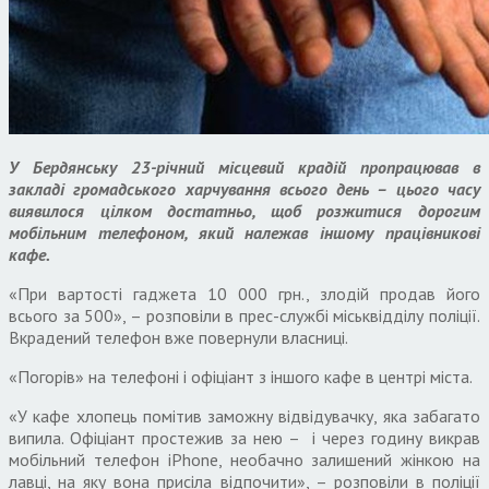
У Бердянську 23-річний місцевий крадій пропрацював в
закладі громадського харчування всього день – цього часу
виявилося цілком достатньо, щоб розжитися дорогим
мобільним телефоном, який належав іншому працівникові
кафе.
«При вартості гаджета 10 000 грн., злодій продав його
всього за 500», – розповіли в прес-службі міськвідділу поліції.
Вкрадений телефон вже повернули власниці.
«Погорів» на телефоні і офіціант з іншого кафе в центрі міста.
«У кафе хлопець помітив заможну відвідувачку, яка забагато
випила. Офіціант простежив за нею – і через годину викрав
мобільний телефон iPhone, необачно залишений жінкою на
лавці, на яку вона присіла відпочити», – розповіли в поліції