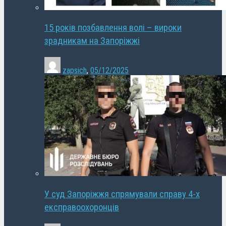
15 років позбавлення волі – вироки
зрадникам на Запоріжжі
zapsich
,
05/12/2025
У суд Запоріжжя спрямували справу 4-х
експравоохоронців