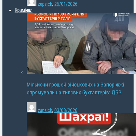
zapsich
,
26/01/2026
Кримінал
Мільйони грошей військових на Запоріжжі
спрямували на тилових бухгалтерів: ДБР
zapsich
,
03/08/2026