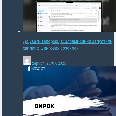
До уваги запоріжців: зловмисники запустили
хвилю фішингових розсилок
zapsich
,
23/07/2026