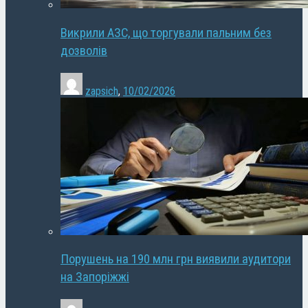
Викрили АЗС, що торгували пальним без
дозволів
zapsich
,
10/02/2026
Порушень на 190 млн грн виявили аудитори
на Запоріжжі