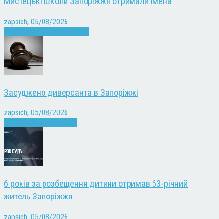
Мистецькі школи Запоріжжя отримали імена
zapsich
,
05/08/2026
Запоріжжя
Культура
Новини
Засуджено диверсанта в Запоріжжі
zapsich
,
05/08/2026
Війна
Запоріжжя
Новини
6 років за розбещення дитини отримав 63-річний
житель Запоріжжя
zapsich
,
05/08/2026