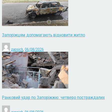
Запоріжцям допомагають відновити житло
zapsich
,
06/08/2026
Ранковий удар по Запоріжжю: четверо постраждалих