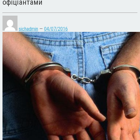
офіціантами
sichadmin
—
04/07/2016