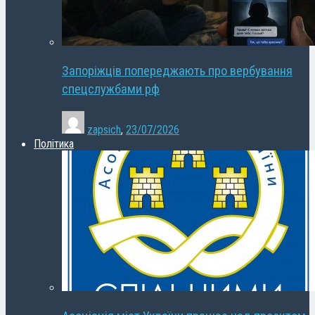
Запоріжців попереджають про вербування
спецслужбами рф
zapsich
,
23/07/2026
Політика