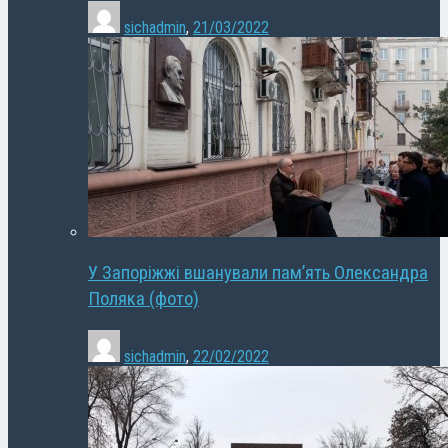
sichadmin
,
21/03/2022
У Запоріжжі вшанували пам’ять Олександра
Поляка (фото)
sichadmin
,
22/02/2022