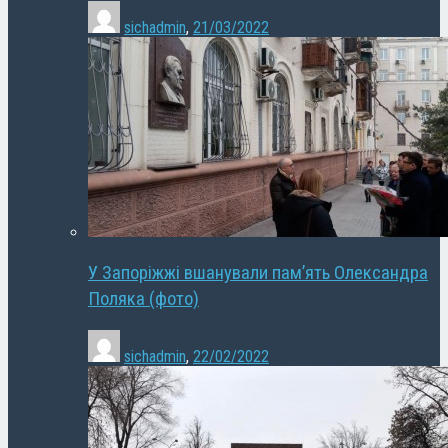
sichadmin
,
21/03/2022
У Запоріжжі вшанували пам’ять Олександра
Поляка (фото)
sichadmin
,
22/02/2022