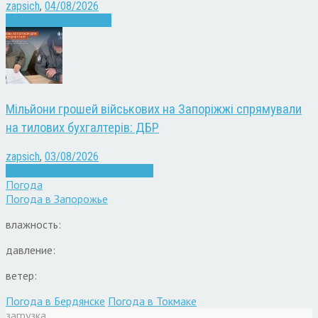
zapsich
,
04/08/2026
Війна
Запоріжжя
Новини
Мільйони грошей військових на Запоріжжі спрямували
на тилових бухгалтерів: ДБР
zapsich
,
03/08/2026
Війна
Запоріжжя
Кримінал
Новини
Погода
Погода в
Запорожье
влажность:
давление:
ветер:
Погода в Бердянске
Погода в Токмаке
загрузка...