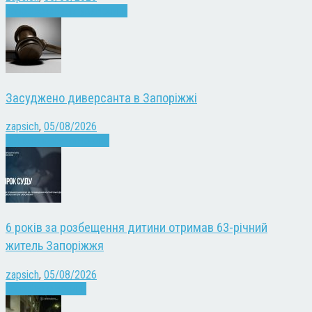
Запоріжжя
Культура
Новини
Засуджено диверсанта в Запоріжжі
zapsich
,
05/08/2026
Війна
Запоріжжя
Новини
6 років за розбещення дитини отримав 63-річний
житель Запоріжжя
zapsich
,
05/08/2026
Запоріжжя
Новини