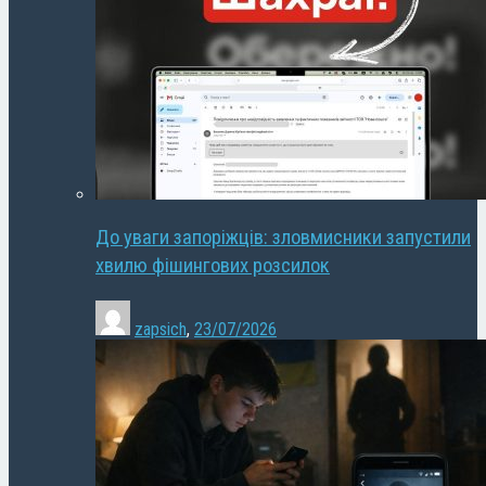
До уваги запоріжців: зловмисники запустили
хвилю фішингових розсилок
zapsich
,
23/07/2026