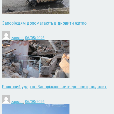
Запоріжцям допомагають відновити житло
zapsich
,
06/08/2026
Ранковий удар по Запоріжжю: четверо постраждалих
zapsich
,
06/08/2026