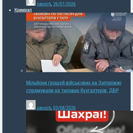
zapsich
,
26/01/2026
Кримінал
Мільйони грошей військових на Запоріжжі
спрямували на тилових бухгалтерів: ДБР
zapsich
,
03/08/2026