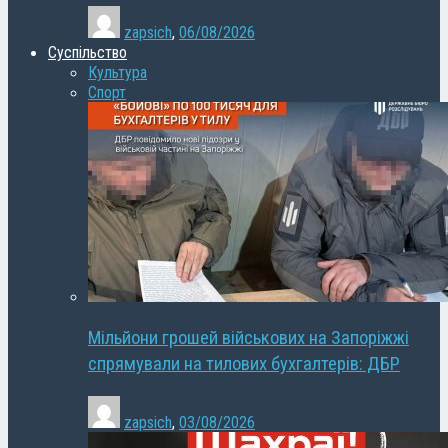
zapsich
,
06/08/2026
Суспільство
Культура
Спорт
Мільйони грошей військових на Запоріжжі
спрямували на тилових бухгалтерів: ДБР
zapsich
,
03/08/2026