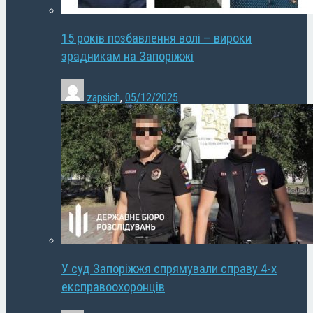
15 років позбавлення волі – вироки
зрадникам на Запоріжжі
zapsich
,
05/12/2025
У суд Запоріжжя спрямували справу 4-х
експравоохоронців