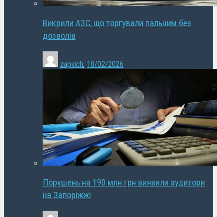
Викрили АЗС, що торгували пальним без
дозволів
zapsich
,
10/02/2026
Порушень на 190 млн грн виявили аудитори
на Запоріжжі