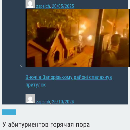
zapsich
,
20/05/2025
Вночі в Запорізькому районі спалахнув
притулок
zapsich
,
25/10/2024
Новини
У абитуриентов горячая пора