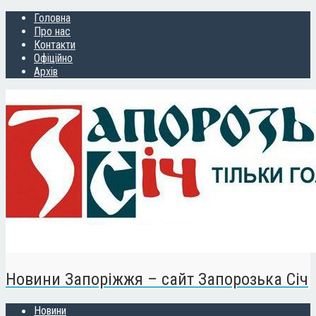
Головна
Про нас
Контакти
Офіційно
Архів
Новини Запоріжжя – сайт Запорозька Січ
Новини