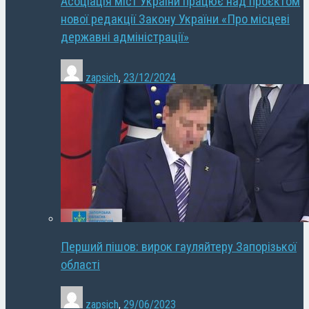
Асоціація міст України працює над проєктом
нової редакції Закону України «Про місцеві
державні адміністрації»
zapsich
,
23/12/2024
Перший пішов: вирок гауляйтеру Запорізької
області
zapsich
,
29/06/2023