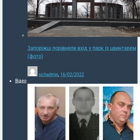
Запоріжці порівняли вхід у парк із цвинтарем
(фото)
sichadmin
,
16/02/2022
Відео