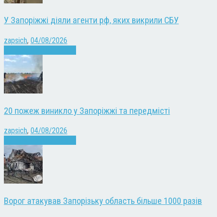
У Запоріжжі діяли агенти рф, яких викрили СБУ
zapsich
,
04/08/2026
Війна
Запоріжжя
Новини
20 пожеж виникло у Запоріжжі та передмісті
zapsich
,
04/08/2026
Війна
Запоріжжя
Новини
Ворог атакував Запорізьку область більше 1000 разів