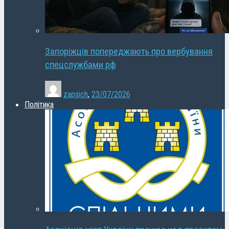
Запоріжців попереджають про вербування
спецслужбами рф
zapsich
,
23/07/2026
Політика