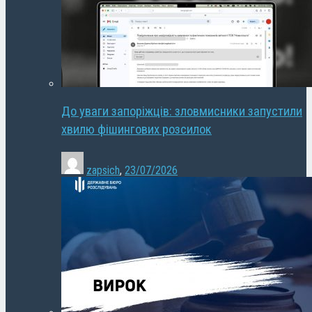
До уваги запоріжців: зловмисники запустили
хвилю фішингових розсилок
zapsich
,
23/07/2026