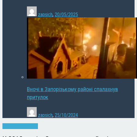
zapsich
,
20/05/2025
Вночі в Запорізькому районі спалахнув
притулок
zapsich
,
25/10/2024
Запоріжжя
Новини