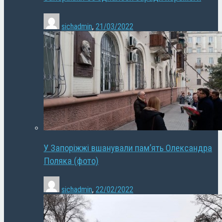
sichadmin
,
21/03/2022
У Запоріжжі вшанували пам’ять Олександра
Поляка (фото)
sichadmin
,
22/02/2022