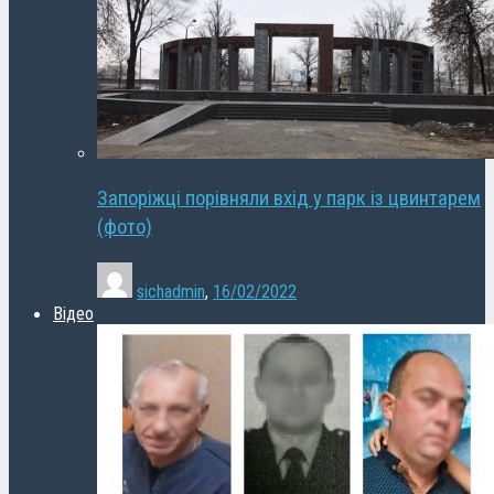
Запоріжці порівняли вхід у парк із цвинтарем
(фото)
sichadmin
,
16/02/2022
Відео