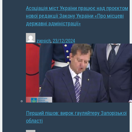
Асоціація міст України працює над проєктом
нової редакції Закону України «Про місцеві
державні адміністрації»
zapsich
,
23/12/2024
Перший пішов: вирок гауляйтеру Запорізької
області