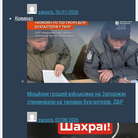
zapsich
,
26/01/2026
Кримінал
Мільйони грошей військових на Запоріжжі
спрямували на тилових бухгалтерів: ДБР
zapsich
,
03/08/2026