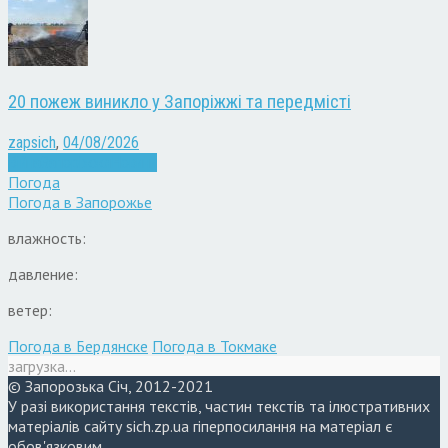
20 пожеж виникло у Запоріжжі та передмісті
zapsich
,
04/08/2026
Війна
Запоріжжя
Новини
Погода
Погода в
Запорожье
влажность:
давление:
ветер:
Погода в Бердянске
Погода в Токмаке
загрузка...
© Запорозька Січ, 2012-2021
У разі використання текстів, частин текстів та ілюстративних
матеріалів сайту sich.zp.ua гіперпосилання на матеріал є
обов'язковим