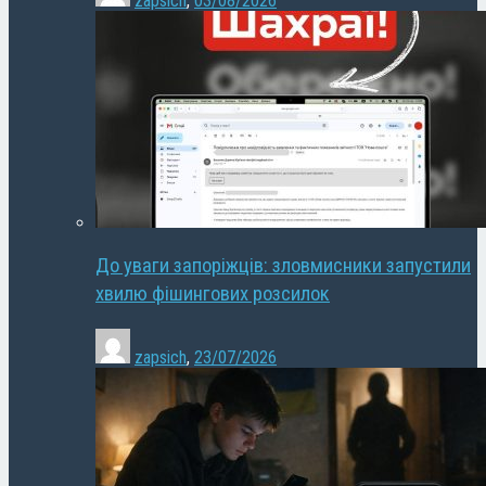
zapsich
,
03/08/2026
До уваги запоріжців: зловмисники запустили
хвилю фішингових розсилок
zapsich
,
23/07/2026