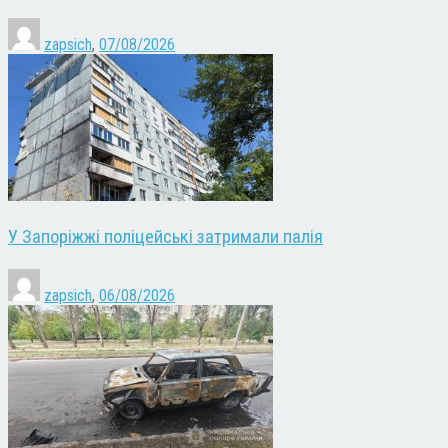
zapsich
,
07/08/2026
У Запоріжжі поліцейські затримали палія
zapsich
,
06/08/2026