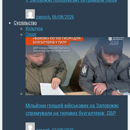
У Запоріжжі поліцейські затримали палія
zapsich
,
06/08/2026
Суспільство
Культура
Спорт
Мільйони грошей військових на Запоріжжі
спрямували на тилових бухгалтерів: ДБР