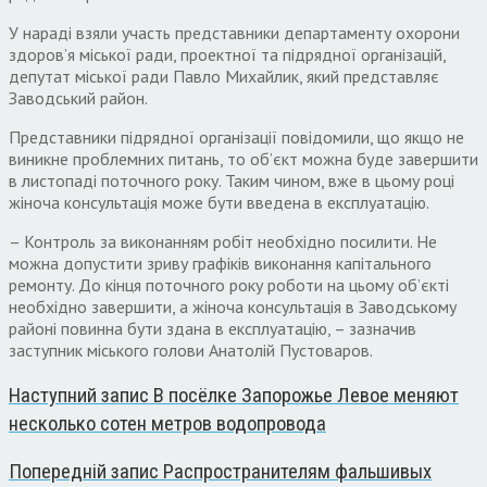
У нараді взяли участь представники департаменту охорони
здоров’я міської ради, проектної та підрядної організацій,
депутат міської ради Павло Михайлик, який представляє
Заводський район.
Представники підрядної організації повідомили, що якщо не
виникне проблемних питань, то об’єкт можна буде завершити
в листопаді поточного року. Таким чином, вже в цьому році
жіноча консультація може бути введена в експлуатацію.
– Контроль за виконанням робіт необхідно посилити. Не
можна допустити зриву графіків виконання капітального
ремонту. До кінця поточного року роботи на цьому об’єкті
необхідно завершити, а жіноча консультація в Заводському
районі повинна бути здана в експлуатацію, – зазначив
заступник міського голови Анатолій Пустоваров.
Наступний запис
В посёлке Запорожье Левое меняют
несколько сотен метров водопровода
Попередній запис
Распространителям фальшивых