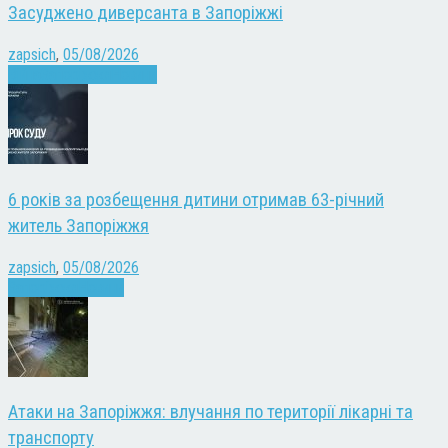
Засуджено диверсанта в Запоріжжі
zapsich
,
05/08/2026
Війна
Запоріжжя
Новини
6 років за розбещення дитини отримав 63-річний
житель Запоріжжя
zapsich
,
05/08/2026
Запоріжжя
Новини
Атаки на Запоріжжя: влучання по території лікарні та
транспорту