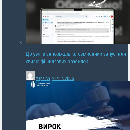
До уваги запоріжців: зловмисники запустили
хвилю фішингових розсилок
zapsich
,
23/07/2026