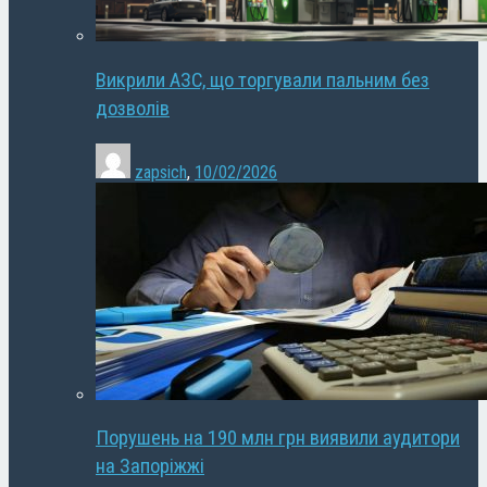
Викрили АЗС, що торгували пальним без
дозволів
zapsich
,
10/02/2026
Порушень на 190 млн грн виявили аудитори
на Запоріжжі