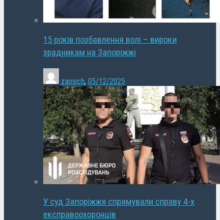
15 років позбавлення волі – вироки
зрадникам на Запоріжжі
zapsich
,
05/12/2025
У суд Запоріжжя спрямували справу 4-х
експравоохоронців