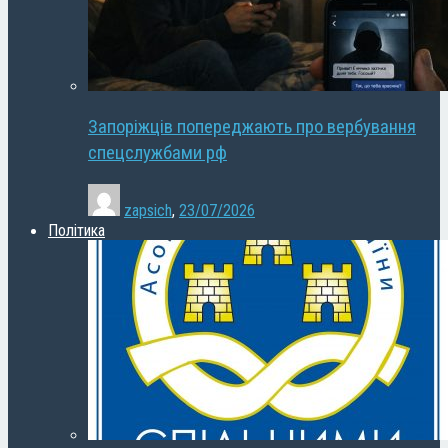
Запоріжців попереджають про вербування
спецслужбами рф
zapsich
,
23/07/2026
Політика