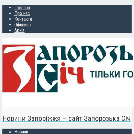
Головна
Про нас
Контакти
Офіційно
Архів
Новини Запоріжжя – сайт Запорозька Січ
Новини