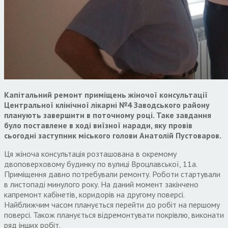
Капітальний ремонт приміщень жіночої консультації
Центральної клінічної лікарні №4 Заводського району
планують завершити в поточному році. Таке завдання
було поставлене в ході виїзної наради, яку провів
сьогодні заступник міського голови Анатолій Пустоваров.
Ця жіноча консультація розташована в окремому
двоповерховому будинку по вулиці Вроцлавської, 11а.
Приміщення давно потребували ремонту. Роботи стартували
в листопаді минулого року. На даний момент закінчено
капремонт кабінетів, коридорів на другому поверсі.
Найближчим часом планується перейти до робіт на першому
поверсі. Також планується відремонтувати покрівлю, виконати
ряд інших робіт.