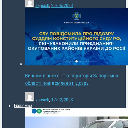
zapsich
,
29/06/2023
Винним в анексії т.о. територій Запорізької
області повідомлено підозру
zapsich
,
17/02/2023
Економіка