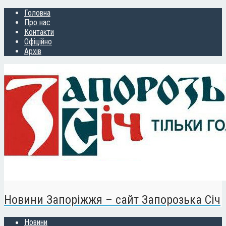
Головна
Про нас
Контакти
Офіційно
Архів
Новини Запоріжжя – сайт Запорозька Січ
Новини