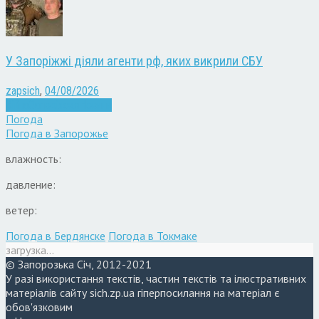
У Запоріжжі діяли агенти рф, яких викрили СБУ
zapsich
,
04/08/2026
Війна
Запоріжжя
Новини
Погода
Погода в
Запорожье
влажность:
давление:
ветер:
Погода в Бердянске
Погода в Токмаке
загрузка...
© Запорозька Січ, 2012-2021
У разі використання текстів, частин текстів та ілюстративних
матеріалів сайту sich.zp.ua гіперпосилання на матеріал є
обов'язковим