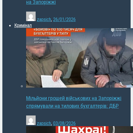
на Запоріжжі
zapsich
,
26/01/2026
Кримінал
Мільйони грошей військових на Запоріжжі
спрямували на тилових бухгалтерів: ДБР
zapsich
,
03/08/2026