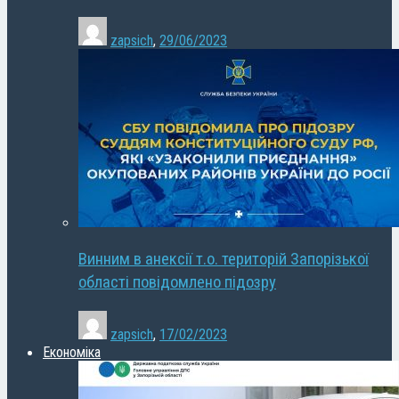
zapsich
,
29/06/2023
Винним в анексії т.о. територій Запорізької
області повідомлено підозру
zapsich
,
17/02/2023
Економіка