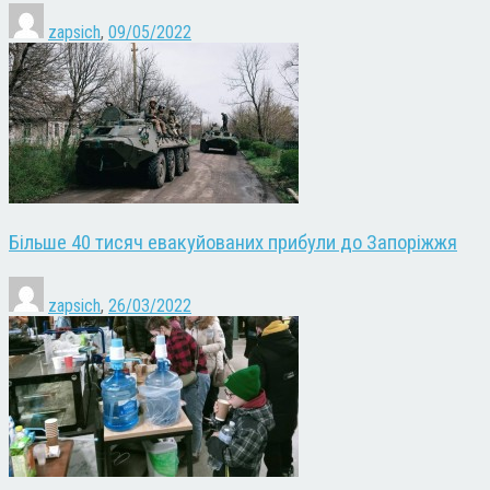
zapsich
,
09/05/2022
Більше 40 тисяч евакуйованих прибули до Запоріжжя
zapsich
,
26/03/2022