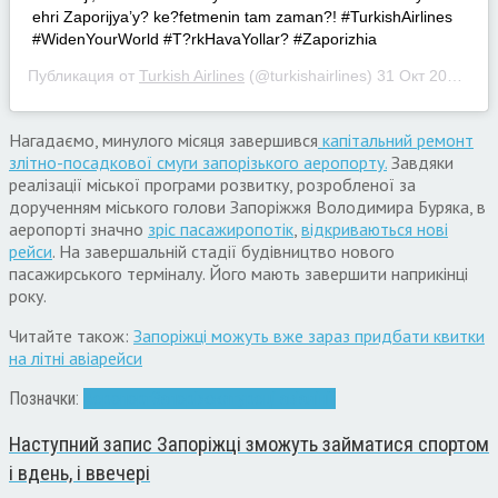
ehri Zaporijya’y? ke?fetmenin tam zaman?! #TurkishAirlines
#WidenYourWorld #T?rkHavaYollar? #Zaporizhia
Публикация от
Turkish Airlines
(@turkishairlines)
31 Окт 2019 в 7:16 PDT
Нагадаємо, минулого місяця завершився
капітальний ремонт
злітно-посадкової смуги запорізького аеропорту.
Завдяки
реалізації міської програми розвитку, розробленої за
дорученням міського голови Запоріжжя Володимира Буряка, в
аеропорті значно
зріс пасажиропотік
,
відкриваються нові
рейси
. На завершальній стадії будівництво нового
пасажирського терміналу. Його мають завершити наприкінці
року.
Читайте також:
Запоріжці можуть вже зараз придбати квитки
на літні авіарейси
Позначки:
Аеропорт
Запоріжжя
туреці авіалінії
Наступний запис
Запоріжці зможуть займатися спортом
і вдень, і ввечері