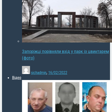
Запоріжці порівняли вхід у парк із цвинтарем
(фото)
sichadmin
,
16/02/2022
Відео