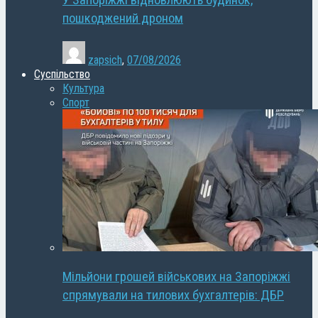
У Запоріжжі відновлюють будинок,
пошкоджений дроном
zapsich
,
07/08/2026
Суспільство
Культура
Спорт
Мільйони грошей військових на Запоріжжі
спрямували на тилових бухгалтерів: ДБР