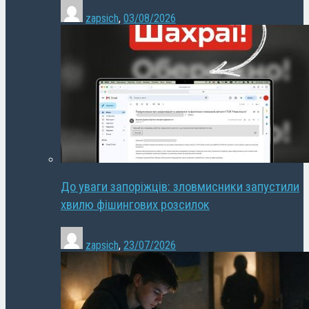
zapsich
,
03/08/2026
До уваги запоріжців: зловмисники запустили
хвилю фішингових розсилок
zapsich
,
23/07/2026