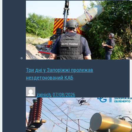
Три дні у Запоріжжі пролежав
нездетонований КАБ
zapsich
,
07/08/2026