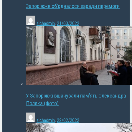
Запоріжжя об’єдналося заради перемоги
sichadmin
,
21/03/2022
У Запоріжжі вшанували пам’ять Олександра
Поляка (фото)
sichadmin
,
22/02/2022