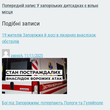
Попередній запис
У запорізьких дитсадках є вільні
місця
Подібні записи
19 жителів Запоріжжя й досі в лікарнях внаслідок
обстрілів
zapsich
,
11/11/2025
Бої під Запоріжжям: потерпають Пологи та Гуляйполе