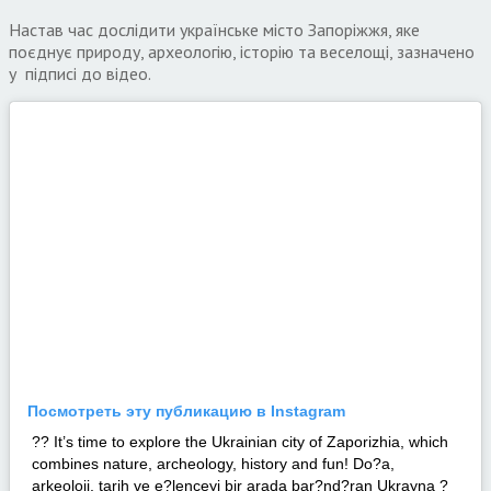
Настав час дослідити українське місто Запоріжжя, яке
поєднує природу, археологію, історію та веселощі, зазначено
у підписі до відео.
Посмотреть эту публикацию в Instagram
?? It’s time to explore the Ukrainian city of Zaporizhia, which
combines nature, archeology, history and fun! Do?a,
arkeoloji, tarih ve e?lenceyi bir arada bar?nd?ran Ukrayna ?