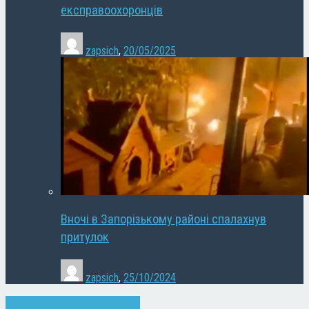
експравоохоронців
zapsich
,
20/05/2025
Вночі в Запорізькому районі спалахнув
притулок
zapsich
,
25/10/2024
Запоріжжя
Новини
Суспільство