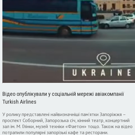
Відео опублікували у соціальній мережі авіакомпанії
Turkish Airlines
У ролику представлені найвизначніші пам’ятки Запоріжжя –
проспект Соборний, Запорозька січ, кінний театр, концертний
зал ім. М. Глінки, музей техніки «Фаетон» тощо. Також на відео
потрапили популярні запорізькі кафе та ресторани.