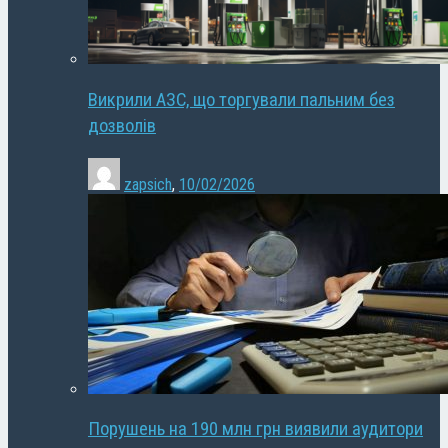
Викрили АЗС, що торгували пальним без
дозволів
zapsich
,
10/02/2026
Порушень на 190 млн грн виявили аудитори