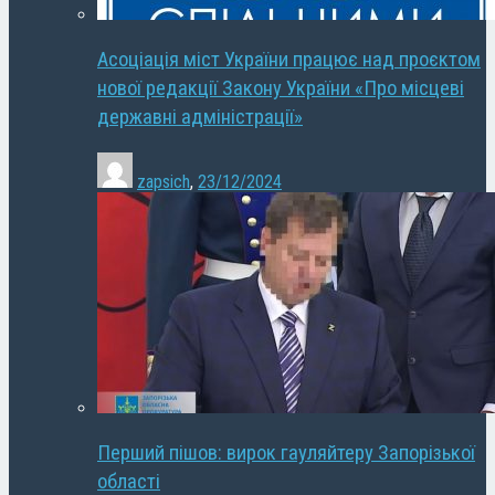
Асоціація міст України працює над проєктом
нової редакції Закону України «Про місцеві
державні адміністрації»
zapsich
,
23/12/2024
Перший пішов: вирок гауляйтеру Запорізької
області