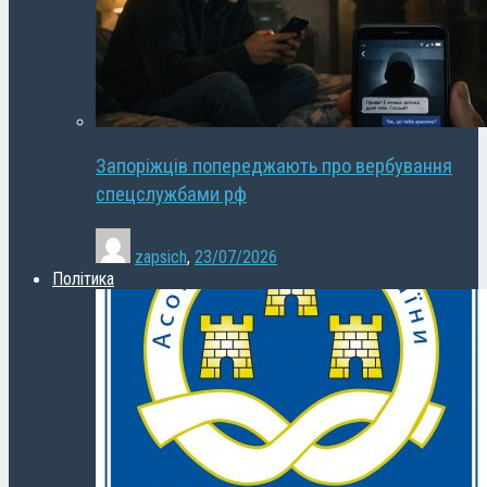
Запоріжців попереджають про вербування
спецслужбами рф
zapsich
,
23/07/2026
Політика