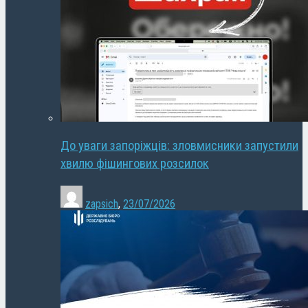
До уваги запоріжців: зловмисники запустили
хвилю фішингових розсилок
zapsich
,
23/07/2026