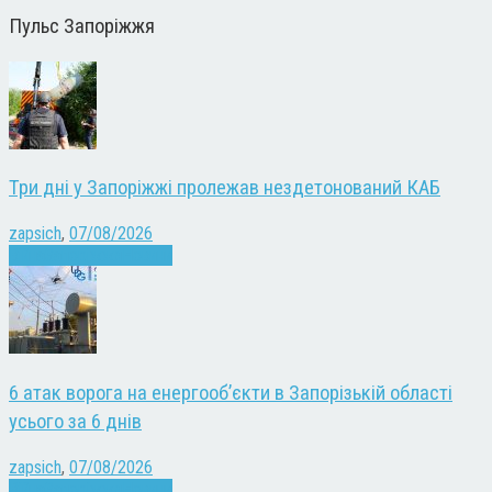
Пульс Запоріжжя
Три дні у Запоріжжі пролежав нездетонований КАБ
zapsich
,
07/08/2026
Війна
Запоріжжя
Новини
6 атак ворога на енергооб’єкти в Запорізькій області
усього за 6 днів
zapsich
,
07/08/2026
Війна
Запоріжжя
Новини