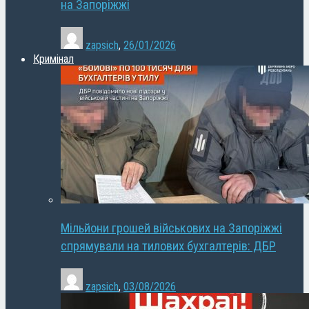
на Запоріжжі
zapsich
,
26/01/2026
Кримінал
Мільйони грошей військових на Запоріжжі
спрямували на тилових бухгалтерів: ДБР
zapsich
,
03/08/2026