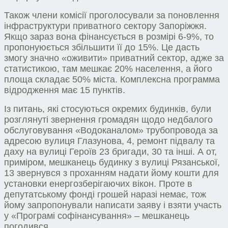
Також члени комісії проголосували за поновлення
інфраструктури приватного сектору Запоріжжя.
Якщо зараз вона фінансується в розмірі 6-9%, то
пропонуюється збільшити її до 15%. Це дасть
змогу значно «оживити» приватний сектор, адже за
статистикою, там мешкає 20% населення, а його
площа складає 50% міста. Комплексна программа
відродження має 15 пунктів.
Із питань, які стосуються окремих будинків, були
розглянуті звернення громадян щодо недбалого
обслуговування «Водоканалом» трубопровода за
адресою вулиця Глазунова, 4, ремонт підвалу та
даху на вулиці Героїв 23 бригади, 30 та інші. А от,
приміром, мешканець будинку з вулиці Рязанської,
13 звернувся з проханням надати йому кошти для
установки енергозберігаючих вікон. Проте в
депутатському фонді грошей наразі немає, тож
йому запропонували написати заяву і взяти участь
у «Програмі софінансування» – мешканець
погодився.