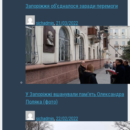
Запоріжжя об’єдналося заради перемоги
sichadmin
,
21/03/2022
У Запоріжжі вшанували пам’ять Олександра
Поляка (фото)
sichadmin
,
22/02/2022