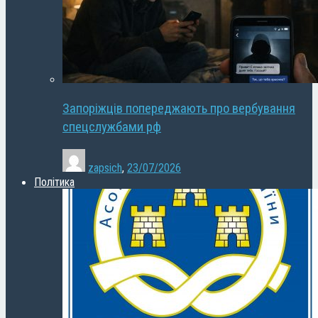
Запоріжців попереджають про вербування
спецслужбами рф
zapsich
,
23/07/2026
Політика