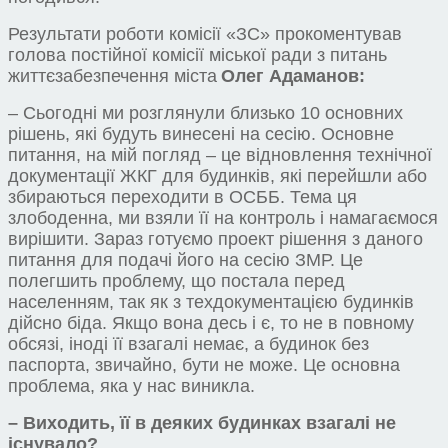
Результати роботи комісії «ЗС» прокоментував
голова п
остійн
ої
комісі
ї
міської ради з питань
життєзабезпечення міста
Олег Адаманов:
– Сьогодні ми розглянули близько 10 основних
рішень, які будуть винесені на сесію. Основне
питання, на мій погляд – це відновлення технічної
документації ЖКГ для будинків, які перейшли або
збираються переходити в ОСББ. Тема ця
злободенна, ми взяли її на контроль і намагаємося
вирішити. Зараз готуємо проект рішення з даного
питання для подачі його на сесію ЗМР. Це
полегшить проблему, що постала перед
населенням, так як з техдокументацією будинків
дійсно біда. Якщо вона десь і є, то не в повному
обсязі, іноді її взагалі немає, а будинок без
паспорта, звичайно, бути не може. Це основна
проблема, яка у нас виникла.
– Виходить, її в деяких будинках взагалі не
існувало?