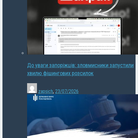
До уваги запоріжців: зловмисники запустили
хвилю фішингових розсилок
zapsich
,
23/07/2026