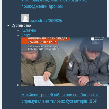
У Запоріжжі відновлюють будинок,
пошкоджений дроном
zapsich
,
07/08/2026
Суспільство
Культура
Спорт
Мільйони грошей військових на Запоріжжі
спрямували на тилових бухгалтерів: ДБР