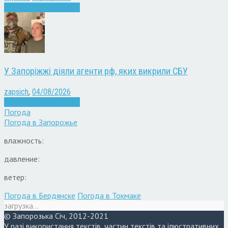
Війна
Запоріжжя
Новини
У Запоріжжі діяли агенти рф, яких викрили СБУ
zapsich
,
04/08/2026
Війна
Запоріжжя
Новини
Погода
Погода в
Запорожье
влажность:
давление:
ветер:
Погода в Бердянске
Погода в Токмаке
загрузка...
© Запорозька Січ, 2012-2021
У разі використання текстів, частин текстів та ілюстративних