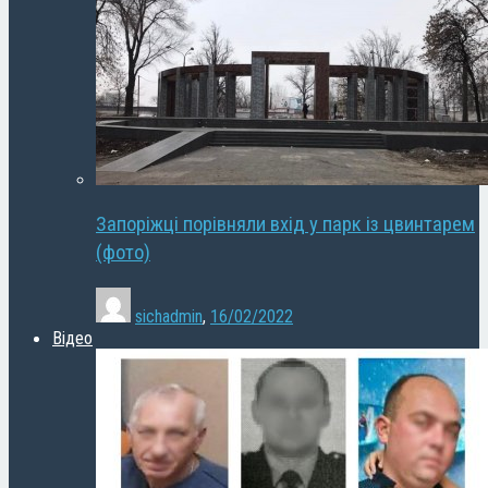
Запоріжці порівняли вхід у парк із цвинтарем
(фото)
sichadmin
,
16/02/2022
Відео