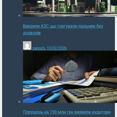
Викрили АЗС, що торгували пальним без
дозволів
zapsich
,
10/02/2026
Порушень на 190 млн грн виявили аудитори