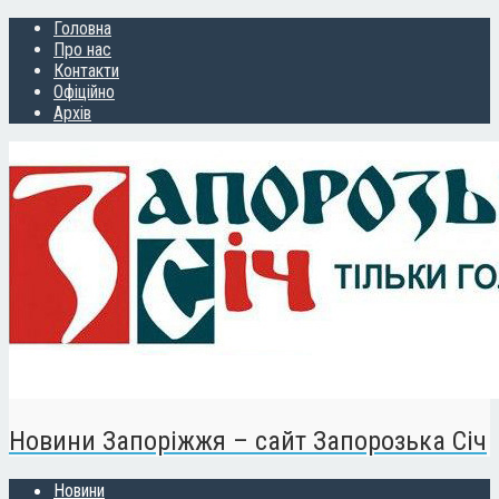
Головна
Про нас
Контакти
Офіційно
Архів
Новини Запоріжжя – сайт Запорозька Січ
Новини