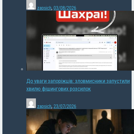
zapsich
,
03/08/2026
До уваги запоріжців: зловмисники запустили
хвилю фішингових розсилок
zapsich
,
23/07/2026