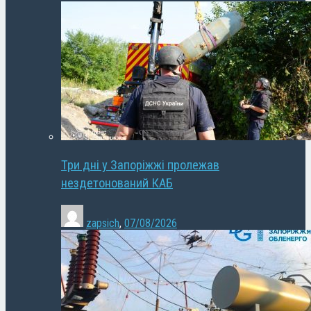
Три дні у Запоріжжі пролежав
нездетонований КАБ
zapsich
,
07/08/2026