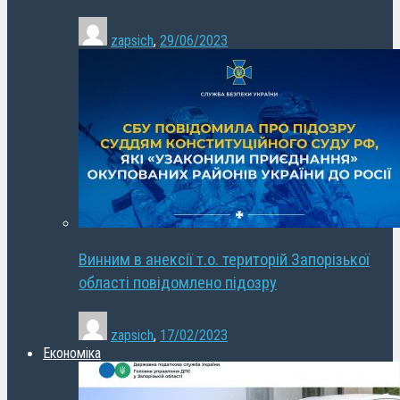
zapsich
,
29/06/2023
Винним в анексії т.о. територій Запорізької
області повідомлено підозру
zapsich
,
17/02/2023
Економіка