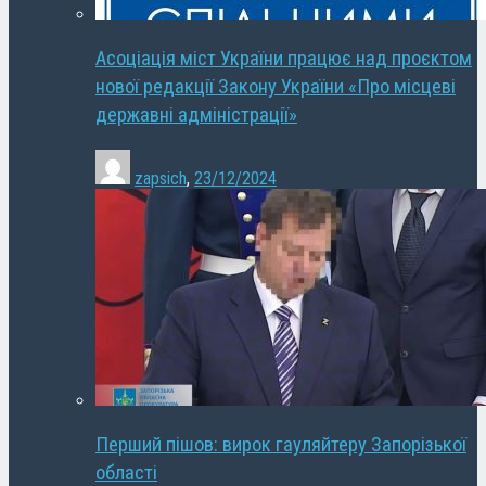
Асоціація міст України працює над проєктом
нової редакції Закону України «Про місцеві
державні адміністрації»
zapsich
,
23/12/2024
Перший пішов: вирок гауляйтеру Запорізької
області