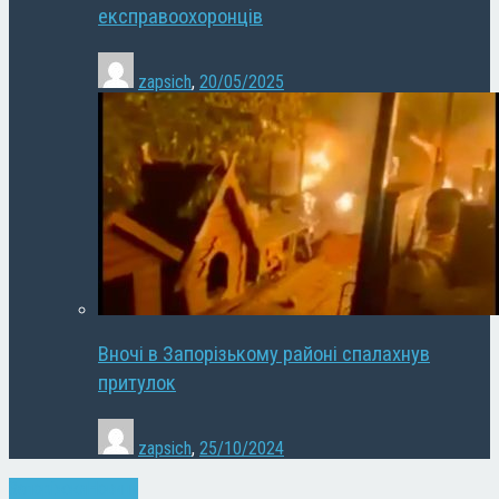
експравоохоронців
zapsich
,
20/05/2025
Вночі в Запорізькому районі спалахнув
притулок
zapsich
,
25/10/2024
Запоріжжя
Новини