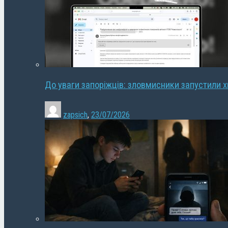
До уваги запоріжців: зловмисники запустили 
zapsich
,
23/07/2026