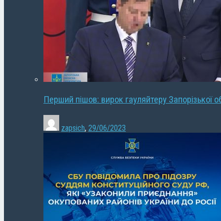
Перший пішов: вирок гауляйтеру Запорізької о
zapsich
,
29/06/2023