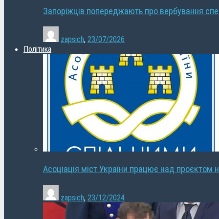
Запоріжців попереджають про вербування сп
zapsich
,
23/07/2026
Політика
Асоціація міст України працює над проєктом н
zapsich
,
23/12/2024