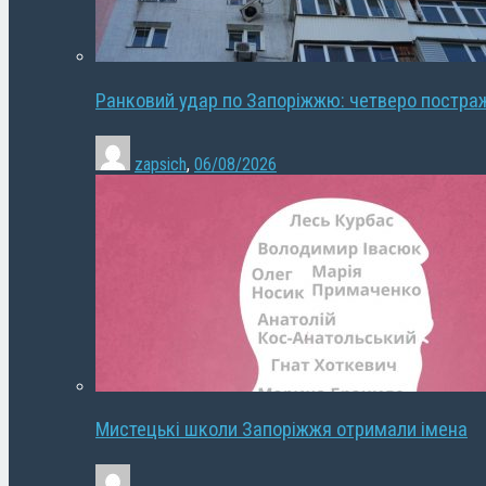
Ранковий удар по Запоріжжю: четверо постра
zapsich
,
06/08/2026
Мистецькі школи Запоріжжя отримали імена