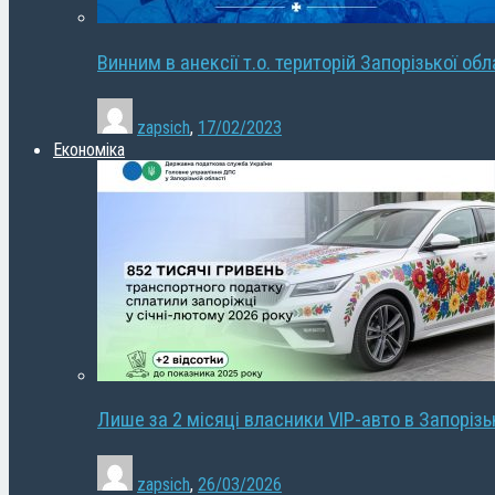
Винним в анексії т.о. територій Запорізької об
zapsich
,
17/02/2023
Економіка
Лише за 2 місяці власники VIP-авто в Запорізь
zapsich
,
26/03/2026