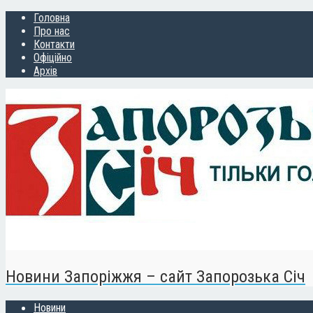
Головна
Про нас
Контакти
Офіційно
Архів
Новини Запоріжжя – сайт Запорозька Січ
Новини