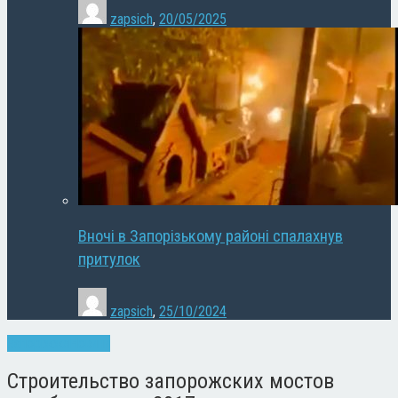
zapsich
,
20/05/2025
Вночі в Запорізькому районі спалахнув
притулок
zapsich
,
25/10/2024
Запоріжжя
Новини
Строительство запорожских мостов