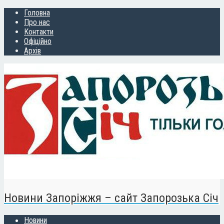
Головна
Про нас
Контакти
Офіційно
Архів
Новини Запоріжжя – сайт Запорозька Січ
Новини