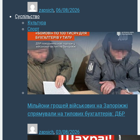
zapsich
,
06/08/2026
Суспільство
Культура
Спорт
Мільйони грошей військових на Запоріжжі
спрямували на тилових бухгалтерів: ДБР
zapsich
,
03/08/2026