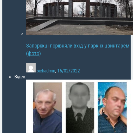
Запоріжці порівняли вхід у парк із цвинтарем
(фото)
sichadmin
,
16/02/2022
Відео