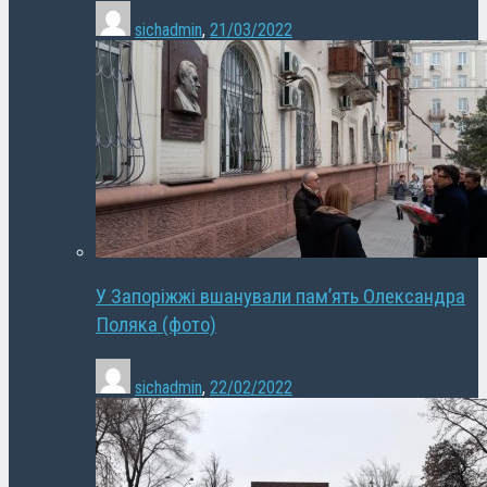
sichadmin
,
21/03/2022
У Запоріжжі вшанували пам’ять Олександра
Поляка (фото)
sichadmin
,
22/02/2022