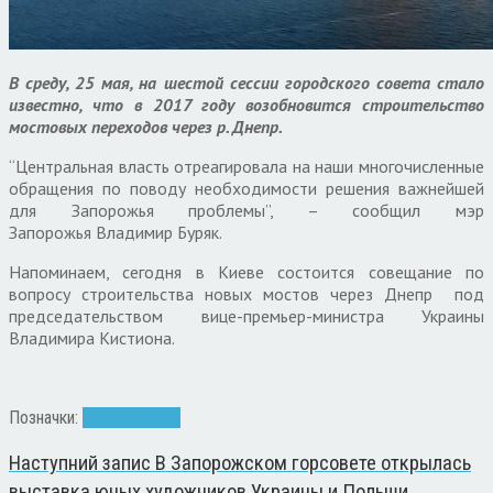
В среду, 25 мая, на шестой сессии городского совета стало
известно, что в 2017 году возобновится строительство
мостовых переходов через р. Днепр.
“Центральная власть отреагировала на наши многочисленные
обращения по поводу необходимости решения важнейшей
для Запорожья проблемы”, – сообщил мэр
Запорожья Владимир Буряк.
Напоминаем, сегодня в Киеве состоится совещание по
вопросу строительства новых мостов через Днепр под
председательством вице-премьер-министра Украины
Владимира Кистиона.
Позначки:
мосты
сессия
Наступний запис
В Запорожском горсовете открылась
выставка юных художников Украины и Польши