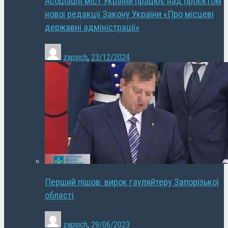
Асоціація міст України працює над проєктом
нової редакції Закону України «Про місцеві
державні адміністрації»
zapsich
,
23/12/2024
Перший пішов: вирок гауляйтеру Запорізької
області
zapsich
,
29/06/2023