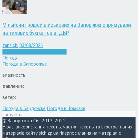
Мільйони грошей військових на Запоріжжі спрямували
на тилових бухгалтерів: ДБР
zapsich
,
03/08/2026
Війна
Запоріжжя
Кримінал
Новини
Погода
Погода в
Запорожье
влажность:
давление:
ветер:
Погода в Бердянске
Погода в Токмаке
загрузка...
© Запорозька Січ, 2012-2021
У разі використання текстів, частин текстів та ілюстративних
матеріалів сайту sich.zp.ua гіперпосилання на матеріал є