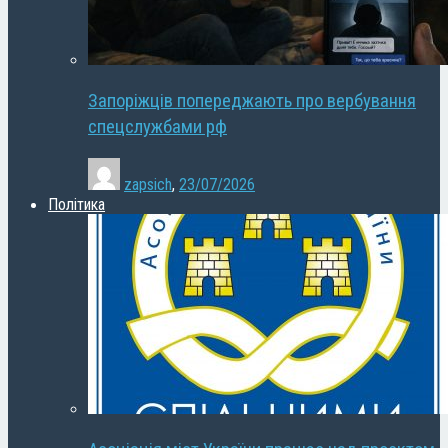
Запоріжців попереджають про вербування
спецслужбами рф
zapsich
,
23/07/2026
Політика