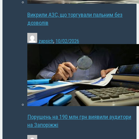
Викрили АЗС, що торгували пальним без
дозволів
zapsich
,
10/02/2026
Порушень на 190 млн грн виявили аудитори
на Запоріжжі