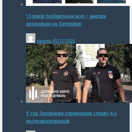
15 років позбавлення волі – вироки
зрадникам на Запоріжжі
zapsich
,
05/12/2025
У суд Запоріжжя спрямували справу 4-х
експравоохоронців