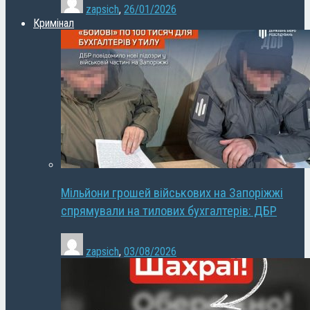
zapsich
,
26/01/2026
Кримінал
Мільйони грошей військових на Запоріжжі
спрямували на тилових бухгалтерів: ДБР
zapsich
,
03/08/2026