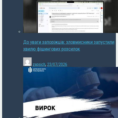
До уваги запоріжців: зловмисники запустили
хвилю фішингових розсилок
zapsich
,
23/07/2026