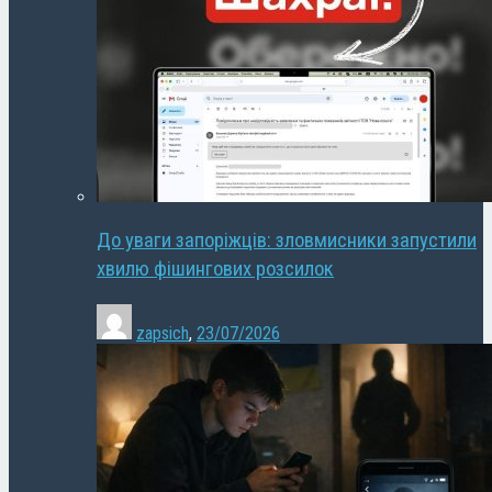
До уваги запоріжців: зловмисники запустили
хвилю фішингових розсилок
zapsich
,
23/07/2026