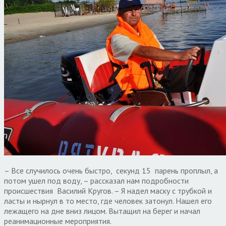
– Все случилось очень быстро, секунд 15 парень проплыл, а
потом ушел под воду, – рассказал нам подробности
происшествия Василий Кругов. – Я надел маску с трубкой и
ласты и нырнул в то место, где человек затонул. Нашел его
лежащего на дне вниз лицом. Вытащил на берег и начал
реанимационные мероприятия.