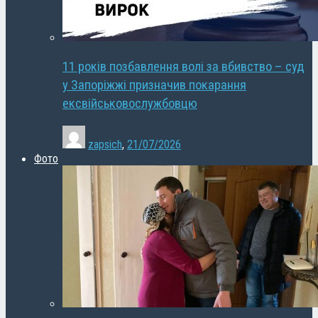
11 років позбавлення волі за вбивство – суд
у Запоріжжі призначив покарання
ексвійськовослужбовцю
zapsich
,
21/07/2026
Фото