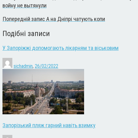
войну не вытянули
Попередній запис
А на Дніпрі чатують копи
Подібні записи
У Запоріжжі допомогають лікарням та віськовим
sichadmin
,
26/02/2022
Запорізький пляж гарний навіть взимку