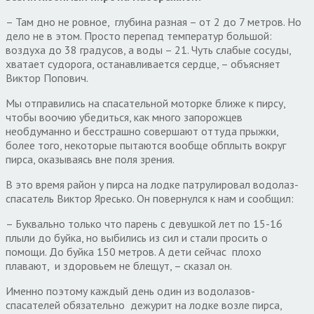
– Там дно не ровное, глубина разная – от 2 до 7 метров. Но
дело не в этом. Просто перепад температур большой:
воздуха до 38 градусов, а воды – 21. Чуть слабые сосуды,
хватает судорога, останавливается сердце, – объясняет
Виктор Попович.
Мы отправились на спасательной моторке ближе к пирсу,
чтобы воочию убедиться, как много запорожцев
необдуманно и бесстрашно совершают оттуда прыжки,
более того, некоторые пытаются вообще обплыть вокруг
пирса, оказываясь вне поля зрения.
В это время район у пирса на лодке патрулировал водолаз-
спасатель Виктор Яресько. Он повернулся к нам и сообщил:
– Буквально только что парень с девушкой лет по 15-16
плыли до буйка, но выбились из сил и стали просить о
помощи. До буйка 150 метров. А дети сейчас плохо
плавают, и здоровьем не блещут, – сказал он.
Именно поэтому каждый день один из водолазов-
спасателей обязательно дежурит на лодке возле пирса,