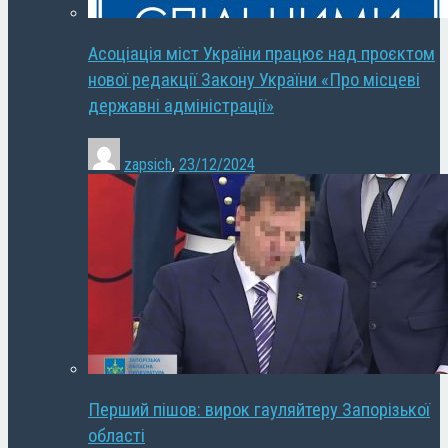
Асоціація міст України працює над проєктом
нової редакції Закону України «Про місцеві
державні адміністрації»
zapsich
,
23/12/2024
Перший пішов: вирок гауляйтеру Запорізької
області