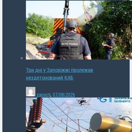
Три дні у Запоріжжі пролежав
нездетонований КАБ
zapsich
,
07/08/2026