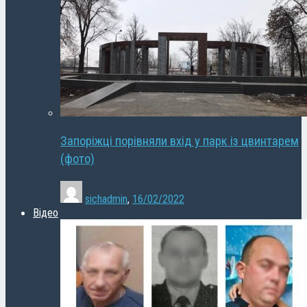
Запоріжці порівняли вхід у парк із цвинтарем
(фото)
sichadmin
,
16/02/2022
Відео