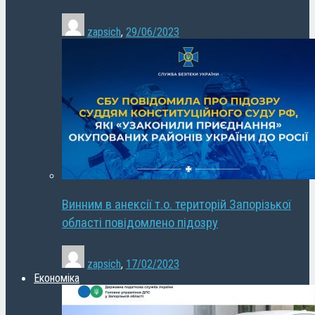
zapsich
,
29/06/2023
Винним в анексії т.о. територій Запорізької
області повідомлено підозру
zapsich
,
17/02/2023
Економіка