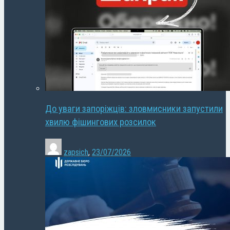
До уваги запоріжців: зловмисники запустили
хвилю фішингових розсилок
zapsich
,
23/07/2026