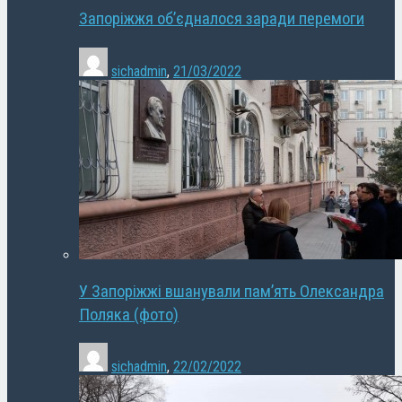
Запоріжжя об’єдналося заради перемоги
sichadmin
,
21/03/2022
У Запоріжжі вшанували пам’ять Олександра
Поляка (фото)
sichadmin
,
22/02/2022