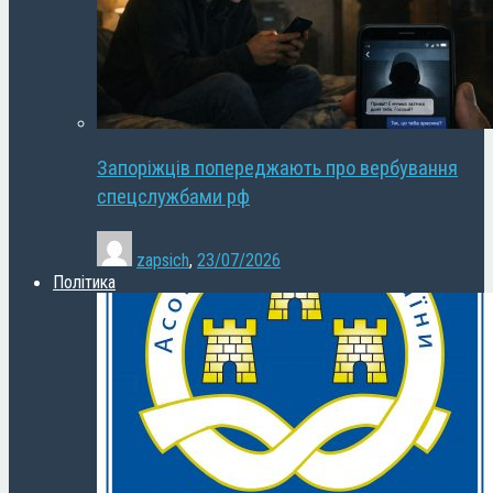
Запоріжців попереджають про вербування
спецслужбами рф
zapsich
,
23/07/2026
Політика