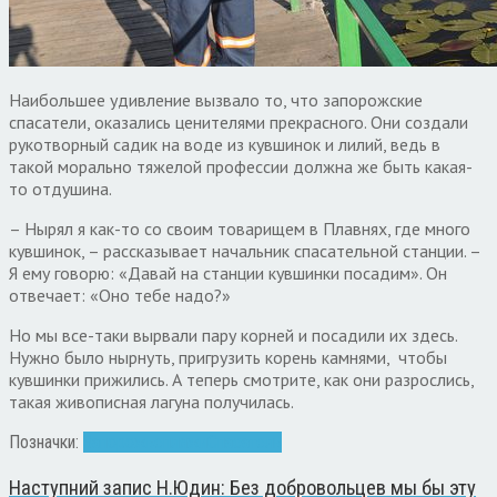
Наибольшее удивление вызвало то, что запорожские
спасатели, оказались ценителями прекрасного. Они создали
рукотворный садик на воде из кувшинок и лилий, ведь в
такой морально тяжелой профессии должна же быть какая-
то отдушина.
– Нырял я как-то со своим товарищем в Плавнях, где много
кувшинок, – рассказывает начальник спасательной станции. –
Я ему говорю: «Давай на станции кувшинки посадим». Он
отвечает: «Оно тебе надо?»
Но мы все-таки вырвали пару корней и посадили их здесь.
Нужно было нырнуть, пригрузить корень камнями, чтобы
кувшинки прижились. А теперь смотрите, как они разрослись,
такая живописная лагуна получилась.
Позначки:
Запорожье
пляжи
Спасатель
Наступний запис
Н.Юдин: Без добровольцев мы бы эту