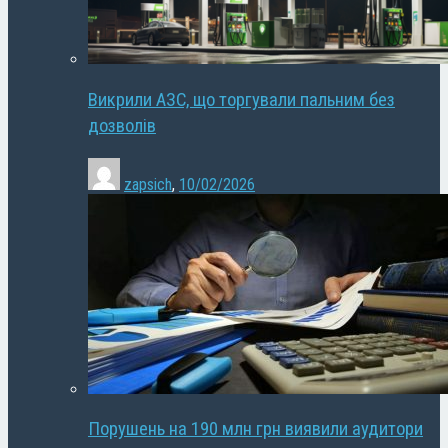
Викрили АЗС, що торгували пальним без
дозволів
zapsich
,
10/02/2026
Порушень на 190 млн грн виявили аудитори