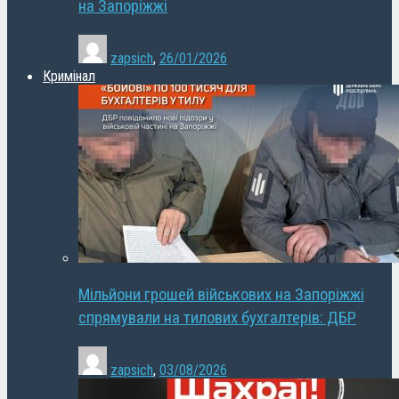
на Запоріжжі
zapsich
,
26/01/2026
Кримінал
Мільйони грошей військових на Запоріжжі
спрямували на тилових бухгалтерів: ДБР
zapsich
,
03/08/2026