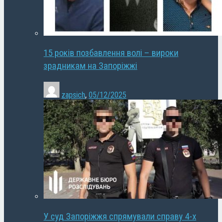
15 років позбавлення волі – вироки
зрадникам на Запоріжжі
zapsich
,
05/12/2025
У суд Запоріжжя спрямували справу 4-х