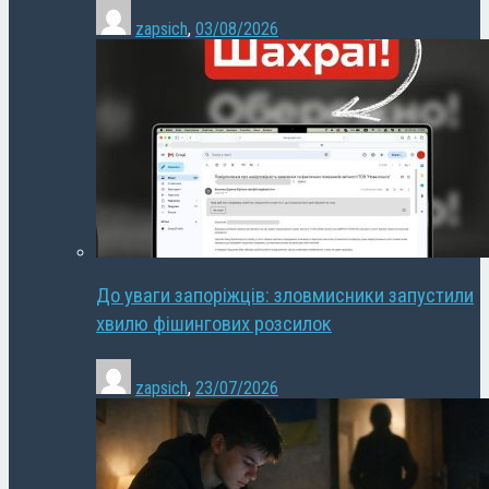
zapsich
,
03/08/2026
До уваги запоріжців: зловмисники запустили
хвилю фішингових розсилок
zapsich
,
23/07/2026