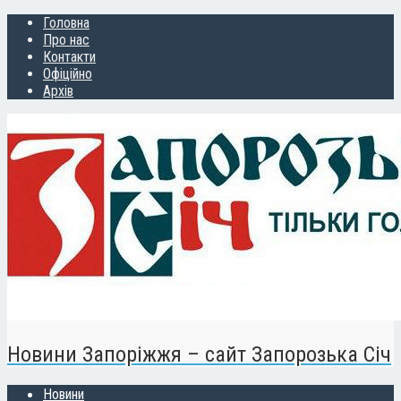
Головна
Про нас
Контакти
Офіційно
Архів
Новини Запоріжжя – сайт Запорозька Січ
Новини