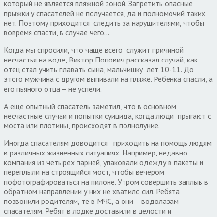
который не является пляжной зоной. Запретить опасные
прыжки у спасателей не получается, да и полномочий таких
нет. Поэтому приходится следить за нарушителями, чтобы
вовремя спасти, в случае чего…
Когда мы спросили, что чаще всего служит причиной
несчастья на воде, Виктор Попович рассказал случай, как
отец стал учить плавать сына, мальчишку лет 10-11. До
этого мужчина с другом выпивали на пляже. Ребенка спасли, а
его пьяного отца – не успели.
А еще опытный спасатель заметил, что в основном
несчастные случаи и попытки суицида, когда люди прыгают с
моста или плотины, происходят в полнолуние.
Иногда спасателям доводится приходить на помощь людям
в различных жизненных ситуациях. Например, недавно
компания из четырех парней, упаковали одежду в пакеты и
переплыли на строящийся мост, чтобы вечером
пофотографироваться на пилоне. Утром совершить заплыв в
обратном направлении у них не хватило сил. Ребята
позвонили родителям, те в МЧС, а они – водолазам-
спасателям. Ребят в лодке доставили в целости и