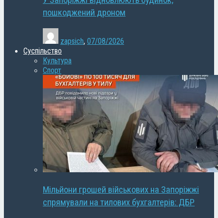
У Запоріжжі відновлюють будинок,
пошкоджений дроном
zapsich
,
07/08/2026
Суспільство
Культура
Спорт
Мільйони грошей військових на Запоріжжі
спрямували на тилових бухгалтерів: ДБР