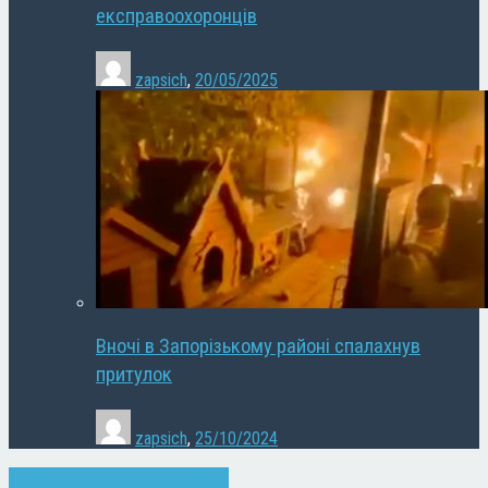
експравоохоронців
zapsich
,
20/05/2025
Вночі в Запорізькому районі спалахнув
притулок
zapsich
,
25/10/2024
Без категорії
Запоріжжя
Новини