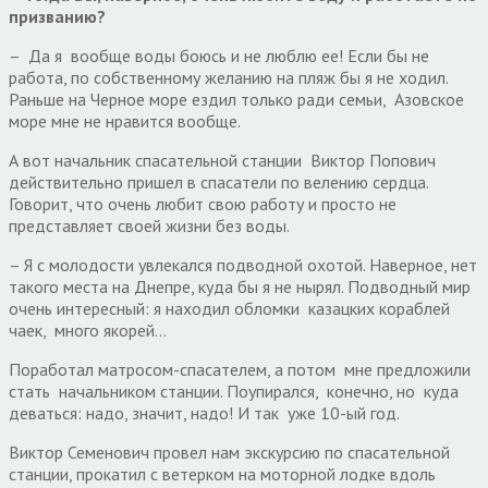
призванию?
– Да я вообще воды боюсь и не люблю ее! Если бы не
работа, по собственному желанию на пляж бы я не ходил.
Раньше на Черное море ездил только ради семьи, Азовское
море мне не нравится вообще.
А вот начальник спасательной станции Виктор Попович
действительно пришел в спасатели по велению сердца.
Говорит, что очень любит свою работу и просто не
представляет своей жизни без воды.
– Я с молодости увлекался подводной охотой. Наверное, нет
такого места на Днепре, куда бы я не нырял. Подводный мир
очень интересный: я находил обломки казацких кораблей
чаек, много якорей…
Поработал матросом-спасателем, а потом мне предложили
стать начальником станции. Поупирался, конечно, но куда
деваться: надо, значит, надо! И так уже 10-ый год.
Виктор Семенович провел нам экскурсию по спасательной
станции, прокатил с ветерком на моторной лодке вдоль